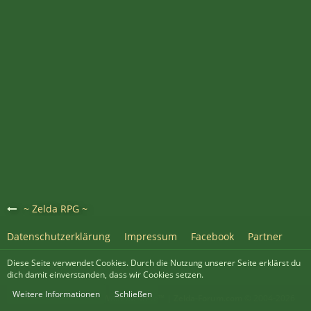
~ Zelda RPG ~
Datenschutzerklärung
Impressum
Facebook
Partner
Diese Seite verwendet Cookies. Durch die Nutzung unserer Seite erklärst du
PayPal
Patreon
dich damit einverstanden, dass wir Cookies setzen.
Weitere Informationen
Schließen
Community-Software:
WoltLab Suite™
|
Zelda-Forum.com
© 2004-2026