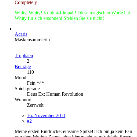
Completely
Whity, Whity! Kuuluu-Limpah! Diese magischen Worte hat
Whity für sich ersonnen! Stehlen Sie sie nicht!
Acaris
Maskensammlerin
Trophäen
2
Beiträge
110
Mood
Fein *^*
Spielt gerade
Deus Ex: Human Revolution
Wohnort
Zerrwelt
16. November 2011
#2
Meine ersten Eindrücke: einsame Spitze!! Ich bin ja kein Fan
von dem Motion-Zeugs, aber hier macht es mir richtig Spass