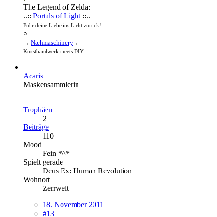
The Legend of Zelda:
..::
Portals of Light
::..
Führ deine Liebe ins Licht zurück!
○
→
Næhmaschinery
←
Kunsthandwerk meets DIY
Acaris
Maskensammlerin
Trophäen
2
Beiträge
110
Mood
Fein *^*
Spielt gerade
Deus Ex: Human Revolution
Wohnort
Zerrwelt
18. November 2011
#13