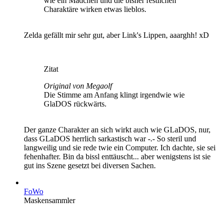
wie ein Mädchen und die bisher restlichen
Charaktäre wirken etwas lieblos.
Zelda gefällt mir sehr gut, aber Link's Lippen, aaarghh! xD
Zitat
Original von Megaolf
Die Stimme am Anfang klingt irgendwie wie
GlaDOS rückwärts.
Der ganze Charakter an sich wirkt auch wie GLaDOS, nur,
dass GLaDOS herrlich sarkastisch war -.- So steril und
langweilig und sie rede twie ein Computer. Ich dachte, sie sei
fehenhafter. Bin da bissl enttäuscht... aber wenigstens ist sie
gut ins Szene gesetzt bei diversen Sachen.
FoWo
Maskensammler