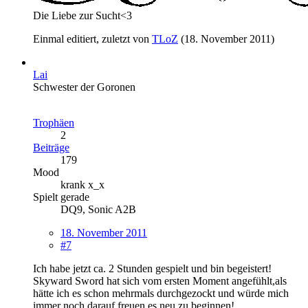
Die Liebe zur Sucht<3
Einmal editiert, zuletzt von
TLoZ
(
18. November 2011
)
Lai
Schwester der Goronen
Trophäen
2
Beiträge
179
Mood
krank x_x
Spielt gerade
DQ9, Sonic A2B
18. November 2011
#7
Ich habe jetzt ca. 2 Stunden gespielt und bin begeistert!
Skyward Sword hat sich vom ersten Moment angefühlt,als
hätte ich es schon mehrmals durchgezockt und würde mich
immer noch darauf freuen,es neu zu beginnen!