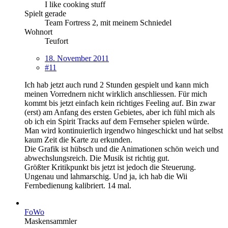
I like cooking stuff
Spielt gerade
Team Fortress 2, mit meinem Schniedel
Wohnort
Teufort
18. November 2011
#11
Ich hab jetzt auch rund 2 Stunden gespielt und kann mich
meinen Vorrednern nicht wirklich anschliessen. Für mich
kommt bis jetzt einfach kein richtiges Feeling auf. Bin zwar
(erst) am Anfang des ersten Gebietes, aber ich fühl mich als
ob ich ein Spirit Tracks auf dem Fernseher spielen würde.
Man wird kontinuierlich irgendwo hingeschickt und hat selbst
kaum Zeit die Karte zu erkunden.
Die Grafik ist hübsch und die Animationen schön weich und
abwechslungsreich. Die Musik ist richtig gut.
Größter Kritikpunkt bis jetzt ist jedoch die Steuerung.
Ungenau und lahmarschig. Und ja, ich hab die Wii
Fernbedienung kalibriert. 14 mal.
FoWo
Maskensammler