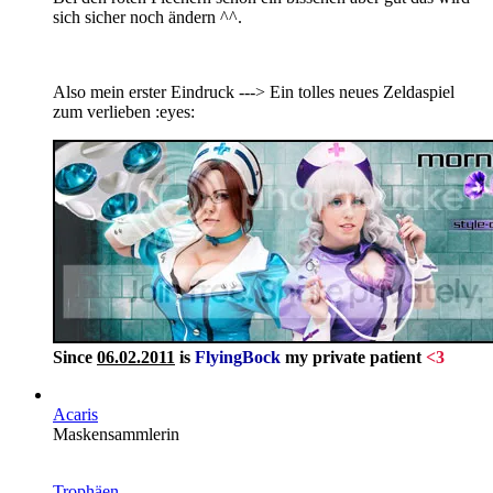
sich sicher noch ändern ^^.
Also mein erster Eindruck ---> Ein tolles neues Zeldaspiel
zum verlieben :eyes:
Since
06.02.2011
is
FlyingBock
my private patient
<3
Acaris
Maskensammlerin
Trophäen