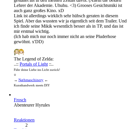
gestaltet als in den meisten Zeldas davor. (Allein die beiden
Lehrer der Akademie. Uhuhu. <3) Grooses Gesichtsmiki ist
auch ganz großes Kino. xD
Link ist allerdings wirklich sehr hübsch geraten in diesem
Spiel. Aber das wussten wir ja eigentlich seit dem Trailer. Und
ich finde seine Mikik wesentlich besser als in TP, und das ist
mir erstmal wichtig.
(Ich hab mich nur noch immer nicht an seine Pluderhose
gewöhnt. x'DD)
The Legend of Zelda:
..::
Portals of Light
::..
Führ deine Liebe ins Licht zurück!
○
→
Næhmaschinery
←
Kunsthandwerk meets DIY
Frosch
Abenteurer Hyrules
Reaktionen
2