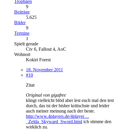
Trophäen
9
Beiträge
5.625
Bilder
9
Termine
1
Spielt gerade
Civ 6, Fallout 4, AoC
Wohnort
Kokiri Forest
18. November 2011
#10
Zitat
Original von gigafree
klingt vielleicht blöd aber lest euch mal den test
durch, das ist der bisher kritischste und leider
auch meiner meinung nach der beste.
http://www.4players.de/4player…
_Zelda_Skyward_Sword.html
ich stimme den
wirklich zu.