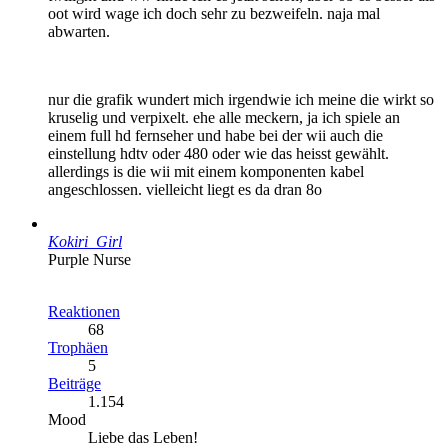
oot wird wage ich doch sehr zu bezweifeln. naja mal
abwarten.
nur die grafik wundert mich irgendwie ich meine die wirkt so
kruselig und verpixelt. ehe alle meckern, ja ich spiele an
einem full hd fernseher und habe bei der wii auch die
einstellung hdtv oder 480 oder wie das heisst gewählt.
allerdings is die wii mit einem komponenten kabel
angeschlossen. vielleicht liegt es da dran 8o
Kokiri_Girl
Purple Nurse
Reaktionen
68
Trophäen
5
Beiträge
1.154
Mood
Liebe das Leben!