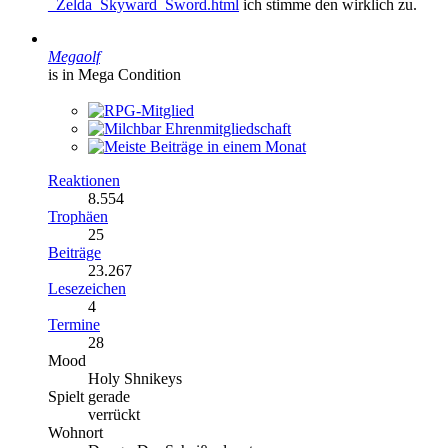
_Zelda_Skyward_Sword.html
ich stimme den wirklich zu.
Megaolf
is in Mega Condition
Reaktionen
8.554
Trophäen
25
Beiträge
23.267
Lesezeichen
4
Termine
28
Mood
Holy Shnikeys
Spielt gerade
verrückt
Wohnort