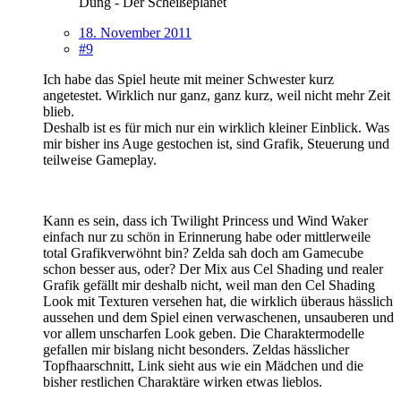
Dung - Der Scheißeplanet
18. November 2011
#9
Ich habe das Spiel heute mit meiner Schwester kurz
angetestet. Wirklich nur ganz, ganz kurz, weil nicht mehr Zeit
blieb.
Deshalb ist es für mich nur ein wirklich kleiner Einblick. Was
mir bisher ins Auge gestochen ist, sind Grafik, Steuerung und
teilweise Gameplay.
Kann es sein, dass ich Twilight Princess und Wind Waker
einfach nur zu schön in Erinnerung habe oder mittlerweile
total Grafikverwöhnt bin? Zelda sah doch am Gamecube
schon besser aus, oder? Der Mix aus Cel Shading und realer
Grafik gefällt mir deshalb nicht, weil man den Cel Shading
Look mit Texturen versehen hat, die wirklich überaus hässlich
aussehen und dem Spiel einen verwaschenen, unsauberen und
vor allem unscharfen Look geben. Die Charaktermodelle
gefallen mir bislang nicht besonders. Zeldas hässlicher
Topfhaarschnitt, Link sieht aus wie ein Mädchen und die
bisher restlichen Charaktäre wirken etwas lieblos.