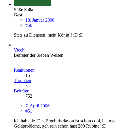
Süße Salia
Gast
18. Januar 2006
#50
Stets zu Diensten, mein König!! :D :D
Viech
Befreier der Sieben Weisen
Reaktionen
15
Trophäen
3
Beiträge
752
7. April 2006
#51
Ich hab alle. Des Ergebnis davon ist schon cool, hat man
Geldprobleme, geh rein schon hast 200 Rubine! :D