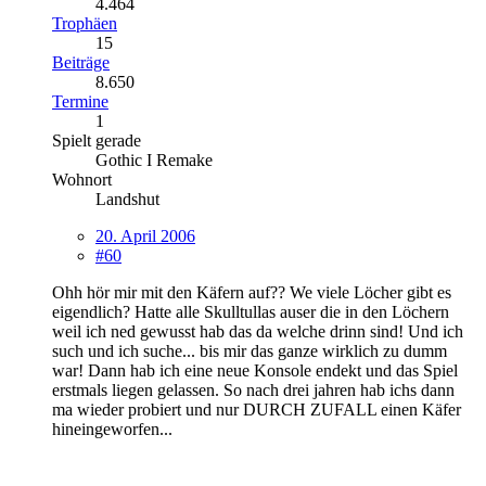
4.464
Trophäen
15
Beiträge
8.650
Termine
1
Spielt gerade
Gothic I Remake
Wohnort
Landshut
20. April 2006
#60
Ohh hör mir mit den Käfern auf?? We viele Löcher gibt es
eigendlich? Hatte alle Skulltullas auser die in den Löchern
weil ich ned gewusst hab das da welche drinn sind! Und ich
such und ich suche... bis mir das ganze wirklich zu dumm
war! Dann hab ich eine neue Konsole endekt und das Spiel
erstmals liegen gelassen. So nach drei jahren hab ichs dann
ma wieder probiert und nur DURCH ZUFALL einen Käfer
hineingeworfen...