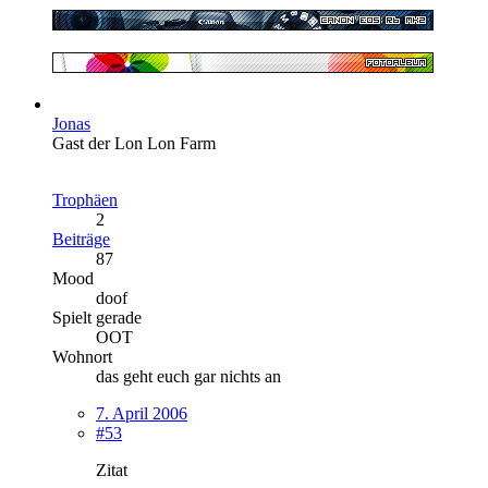
Jonas
Gast der Lon Lon Farm
Trophäen
2
Beiträge
87
Mood
doof
Spielt gerade
OOT
Wohnort
das geht euch gar nichts an
7. April 2006
#53
Zitat