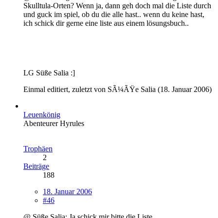
Skulltula-Orten? Wenn ja, dann geh doch mal die Liste durch
und guck im spiel, ob du die alle hast.. wenn du keine hast,
ich schick dir gerne eine liste aus einem lösungsbuch..
LG Süße Salia :]
Einmal editiert, zuletzt von SÃ¼ÃŸe Salia (
18. Januar 2006
)
Leuenkönig
Abenteurer Hyrules
Trophäen
2
Beiträge
188
18. Januar 2006
#46
@ Süße Salia: Ja schick mir bitte die Liste.