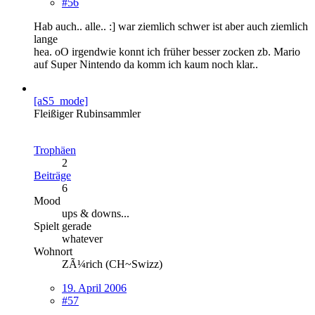
#56
Hab auch.. alle.. :] war ziemlich schwer ist aber auch ziemlich
lange
hea. oO irgendwie konnt ich früher besser zocken zb. Mario
auf Super Nintendo da komm ich kaum noch klar..
[aS5_mode]
Fleißiger Rubinsammler
Trophäen
2
Beiträge
6
Mood
ups & downs...
Spielt gerade
whatever
Wohnort
ZÃ¼rich (CH~Swizz)
19. April 2006
#57