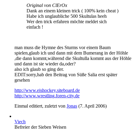
Original von ClErOx
Dank an einem kleinen trick ( 100% kein cheat )
Habe ich unglaubliche 500 Skultulas heeh
Wer den trick erfahren möchte meldet sich
einfach !
man muss die Hymne des Sturms vor einem Baum
spielen,glaub ich und dann mit dem Bumerang in der Höhle
,die dann kommt,während die Skultulla kommt aus der Höhle
und dann ist sie wieder da,oder?
also ich glaub so ging der.
EDIT:sorry,hab den Beitrag von Süße Salia erst später
gesehen
http://www.eishockey.siteboard.de
http://www.wrestling.foren-city.de
Einmal editiert, zuletzt von
Jonas
(
7. April 2006
)
Viech
Befreier der Sieben Weisen