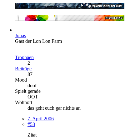
Jonas
Gast der Lon Lon Farm
Trophäen
2
Beiträge
87
Mood
doof
Spielt gerade
OOT
Wohnort
das geht euch gar nichts an
7. April 2006
#53
Zitat