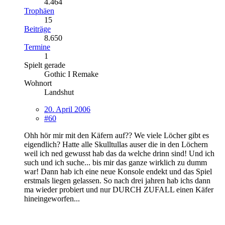
4.464
Trophäen
15
Beiträge
8.650
Termine
1
Spielt gerade
Gothic I Remake
Wohnort
Landshut
20. April 2006
#60
Ohh hör mir mit den Käfern auf?? We viele Löcher gibt es
eigendlich? Hatte alle Skulltullas auser die in den Löchern
weil ich ned gewusst hab das da welche drinn sind! Und ich
such und ich suche... bis mir das ganze wirklich zu dumm
war! Dann hab ich eine neue Konsole endekt und das Spiel
erstmals liegen gelassen. So nach drei jahren hab ichs dann
ma wieder probiert und nur DURCH ZUFALL einen Käfer
hineingeworfen...