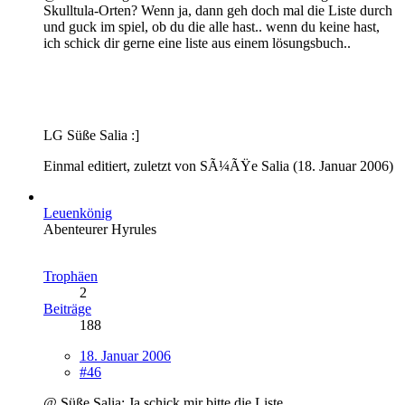
Skulltula-Orten? Wenn ja, dann geh doch mal die Liste durch
und guck im spiel, ob du die alle hast.. wenn du keine hast,
ich schick dir gerne eine liste aus einem lösungsbuch..
LG Süße Salia :]
Einmal editiert, zuletzt von SÃ¼ÃŸe Salia (
18. Januar 2006
)
Leuenkönig
Abenteurer Hyrules
Trophäen
2
Beiträge
188
18. Januar 2006
#46
@ Süße Salia: Ja schick mir bitte die Liste.