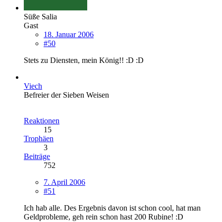
Süße Salia
Gast
18. Januar 2006
#50
Stets zu Diensten, mein König!! :D :D
Viech
Befreier der Sieben Weisen
Reaktionen
15
Trophäen
3
Beiträge
752
7. April 2006
#51
Ich hab alle. Des Ergebnis davon ist schon cool, hat man
Geldprobleme, geh rein schon hast 200 Rubine! :D