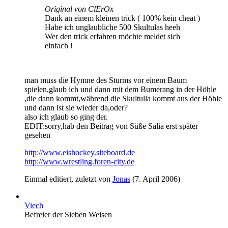
Original von ClErOx
Dank an einem kleinen trick ( 100% kein cheat )
Habe ich unglaubliche 500 Skultulas heeh
Wer den trick erfahren möchte meldet sich
einfach !
man muss die Hymne des Sturms vor einem Baum
spielen,glaub ich und dann mit dem Bumerang in der Höhle
,die dann kommt,während die Skultulla kommt aus der Höhle
und dann ist sie wieder da,oder?
also ich glaub so ging der.
EDIT:sorry,hab den Beitrag von Süße Salia erst später
gesehen
http://www.eishockey.siteboard.de
http://www.wrestling.foren-city.de
Einmal editiert, zuletzt von
Jonas
(
7. April 2006
)
Viech
Befreier der Sieben Weisen