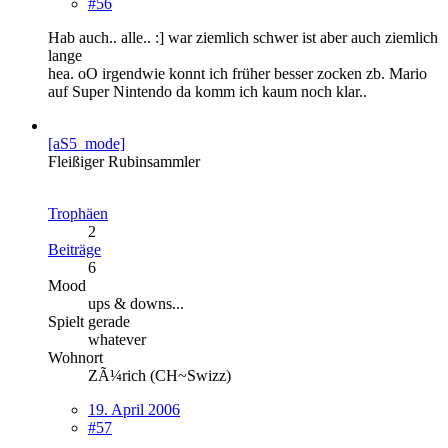
#56
Hab auch.. alle.. :] war ziemlich schwer ist aber auch ziemlich
lange
hea. oO irgendwie konnt ich früher besser zocken zb. Mario
auf Super Nintendo da komm ich kaum noch klar..
[aS5_mode]
Fleißiger Rubinsammler
Trophäen
2
Beiträge
6
Mood
ups & downs...
Spielt gerade
whatever
Wohnort
ZÃ¼rich (CH~Swizz)
19. April 2006
#57