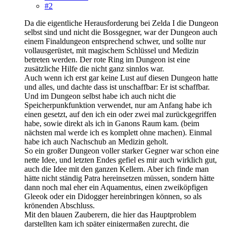
#2
Da die eigentliche Herausforderung bei Zelda I die Dungeon
selbst sind und nicht die Bossgegner, war der Dungeon auch
einem Finaldungeon entsprechend schwer, und sollte nur
vollausgerüstet, mit magischem Schlüssel und Medizin
betreten werden. Der rote Ring im Dungeon ist eine
zusätzliche Hilfe die nicht ganz sinnlos war.
Auch wenn ich erst gar keine Lust auf diesen Dungeon hatte
und alles, und dachte dass ist unschaffbar: Er ist schaffbar.
Und im Dungeon selbst habe ich auch nicht die
Speicherpunkfunktion verwendet, nur am Anfang habe ich
einen gesetzt, auf den ich ein oder zwei mal zurückgegriffen
habe, sowie direkt als ich in Ganons Raum kam. (beim
nächsten mal werde ich es komplett ohne machen). Einmal
habe ich auch Nachschub an Medizin geholt.
So ein großer Dungeon voller starker Gegner war schon eine
nette Idee, und letzten Endes gefiel es mir auch wirklich gut,
auch die Idee mit den ganzen Kellern. Aber ich finde man
hätte nicht ständig Patra hereinsetzen müssen, sondern hätte
dann noch mal eher ein Aquamentus, einen zweiköpfigen
Gleeok oder ein Didogger hereinbringen können, so als
krönenden Abschluss.
Mit den blauen Zauberern, die hier das Hauptproblem
darstellten kam ich später einigermaßen zurecht, die