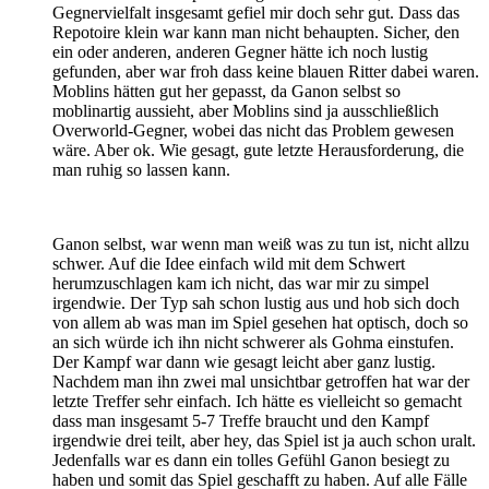
Gegnervielfalt insgesamt gefiel mir doch sehr gut. Dass das
Repotoire klein war kann man nicht behaupten. Sicher, den
ein oder anderen, anderen Gegner hätte ich noch lustig
gefunden, aber war froh dass keine blauen Ritter dabei waren.
Moblins hätten gut her gepasst, da Ganon selbst so
moblinartig aussieht, aber Moblins sind ja ausschließlich
Overworld-Gegner, wobei das nicht das Problem gewesen
wäre. Aber ok. Wie gesagt, gute letzte Herausforderung, die
man ruhig so lassen kann.
Ganon selbst, war wenn man weiß was zu tun ist, nicht allzu
schwer. Auf die Idee einfach wild mit dem Schwert
herumzuschlagen kam ich nicht, das war mir zu simpel
irgendwie. Der Typ sah schon lustig aus und hob sich doch
von allem ab was man im Spiel gesehen hat optisch, doch so
an sich würde ich ihn nicht schwerer als Gohma einstufen.
Der Kampf war dann wie gesagt leicht aber ganz lustig.
Nachdem man ihn zwei mal unsichtbar getroffen hat war der
letzte Treffer sehr einfach. Ich hätte es vielleicht so gemacht
dass man insgesamt 5-7 Treffe braucht und den Kampf
irgendwie drei teilt, aber hey, das Spiel ist ja auch schon uralt.
Jedenfalls war es dann ein tolles Gefühl Ganon besiegt zu
haben und somit das Spiel geschafft zu haben. Auf alle Fälle