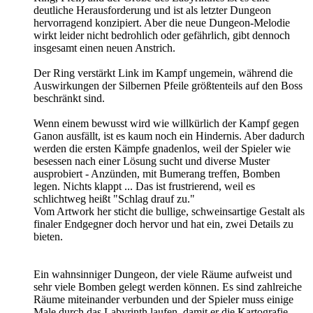
deutliche Herausforderung und ist als letzter Dungeon
hervorragend konzipiert. Aber die neue Dungeon-Melodie
wirkt leider nicht bedrohlich oder gefährlich, gibt dennoch
insgesamt einen neuen Anstrich.
Der Ring verstärkt Link im Kampf ungemein, während die
Auswirkungen der Silbernen Pfeile größtenteils auf den Boss
beschränkt sind.
Wenn einem bewusst wird wie willkürlich der Kampf gegen
Ganon ausfällt, ist es kaum noch ein Hindernis. Aber dadurch
werden die ersten Kämpfe gnadenlos, weil der Spieler wie
besessen nach einer Lösung sucht und diverse Muster
ausprobiert - Anzünden, mit Bumerang treffen, Bomben
legen. Nichts klappt ... Das ist frustrierend, weil es
schlichtweg heißt "Schlag drauf zu."
Vom Artwork her sticht die bullige, schweinsartige Gestalt als
finaler Endgegner doch hervor und hat ein, zwei Details zu
bieten.
Ein wahnsinniger Dungeon, der viele Räume aufweist und
sehr viele Bomben gelegt werden können. Es sind zahlreiche
Räume miteinander verbunden und der Spieler muss einige
Male durch das Labyrinth laufen, damit er die Kartografie