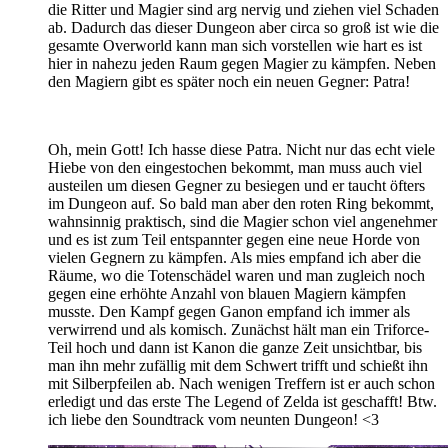
die Ritter und Magier sind arg nervig und ziehen viel Schaden
ab. Dadurch das dieser Dungeon aber circa so groß ist wie die
gesamte Overworld kann man sich vorstellen wie hart es ist
hier in nahezu jeden Raum gegen Magier zu kämpfen. Neben
den Magiern gibt es später noch ein neuen Gegner: Patra!
Oh, mein Gott! Ich hasse diese Patra. Nicht nur das echt viele
Hiebe von den eingestochen bekommt, man muss auch viel
austeilen um diesen Gegner zu besiegen und er taucht öfters
im Dungeon auf. So bald man aber den roten Ring bekommt,
wahnsinnig praktisch, sind die Magier schon viel angenehmer
und es ist zum Teil entspannter gegen eine neue Horde von
vielen Gegnern zu kämpfen. Als mies empfand ich aber die
Räume, wo die Totenschädel waren und man zugleich noch
gegen eine erhöhte Anzahl von blauen Magiern kämpfen
musste. Den Kampf gegen Ganon empfand ich immer als
verwirrend und als komisch. Zunächst hält man ein Triforce-
Teil hoch und dann ist Kanon die ganze Zeit unsichtbar, bis
man ihn mehr zufällig mit dem Schwert trifft und schießt ihn
mit Silberpfeilen ab. Nach wenigen Treffern ist er auch schon
erledigt und das erste The Legend of Zelda ist geschafft! Btw.
ich liebe den Soundtrack vom neunten Dungeon! <3