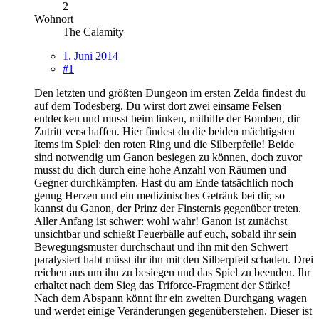
2
Wohnort
The Calamity
1. Juni 2014
#1
Den letzten und größten Dungeon im ersten Zelda findest du
auf dem Todesberg. Du wirst dort zwei einsame Felsen
entdecken und musst beim linken, mithilfe der Bomben, dir
Zutritt verschaffen. Hier findest du die beiden mächtigsten
Items im Spiel: den roten Ring und die Silberpfeile! Beide
sind notwendig um Ganon besiegen zu können, doch zuvor
musst du dich durch eine hohe Anzahl von Räumen und
Gegner durchkämpfen. Hast du am Ende tatsächlich noch
genug Herzen und ein medizinisches Getränk bei dir, so
kannst du Ganon, der Prinz der Finsternis gegenüber treten.
Aller Anfang ist schwer: wohl wahr! Ganon ist zunächst
unsichtbar und schießt Feuerbälle auf euch, sobald ihr sein
Bewegungsmuster durchschaut und ihn mit den Schwert
paralysiert habt müsst ihr ihn mit den Silberpfeil schaden. Drei
reichen aus um ihn zu besiegen und das Spiel zu beenden. Ihr
erhaltet nach dem Sieg das Triforce-Fragment der Stärke!
Nach dem Abspann könnt ihr ein zweiten Durchgang wagen
und werdet einige Veränderungen gegenüberstehen. Dieser ist