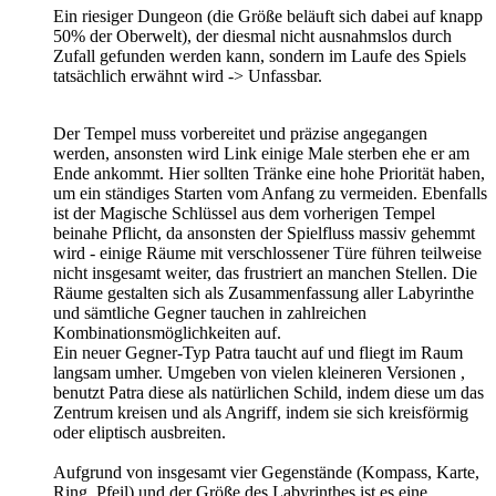
Ein riesiger Dungeon (die Größe beläuft sich dabei auf knapp
50% der Oberwelt), der diesmal nicht ausnahmslos durch
Zufall gefunden werden kann, sondern im Laufe des Spiels
tatsächlich erwähnt wird -> Unfassbar.
Der Tempel muss vorbereitet und präzise angegangen
werden, ansonsten wird Link einige Male sterben ehe er am
Ende ankommt. Hier sollten Tränke eine hohe Priorität haben,
um ein ständiges Starten vom Anfang zu vermeiden. Ebenfalls
ist der Magische Schlüssel aus dem vorherigen Tempel
beinahe Pflicht, da ansonsten der Spielfluss massiv gehemmt
wird - einige Räume mit verschlossener Türe führen teilweise
nicht insgesamt weiter, das frustriert an manchen Stellen. Die
Räume gestalten sich als Zusammenfassung aller Labyrinthe
und sämtliche Gegner tauchen in zahlreichen
Kombinationsmöglichkeiten auf.
Ein neuer Gegner-Typ Patra taucht auf und fliegt im Raum
langsam umher. Umgeben von vielen kleineren Versionen ,
benutzt Patra diese als natürlichen Schild, indem diese um das
Zentrum kreisen und als Angriff, indem sie sich kreisförmig
oder eliptisch ausbreiten.
Aufgrund von insgesamt vier Gegenstände (Kompass, Karte,
Ring, Pfeil) und der Größe des Labyrinthes ist es eine