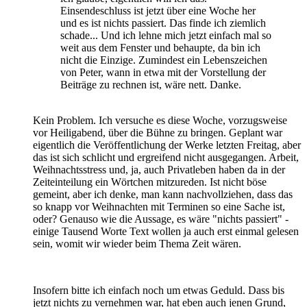
Einsendeschluss ist jetzt über eine Woche her
und es ist nichts passiert. Das finde ich ziemlich
schade... Und ich lehne mich jetzt einfach mal so
weit aus dem Fenster und behaupte, da bin ich
nicht die Einzige. Zumindest ein Lebenszeichen
von Peter, wann in etwa mit der Vorstellung der
Beiträge zu rechnen ist, wäre nett. Danke.
Kein Problem. Ich versuche es diese Woche, vorzugsweise
vor Heiligabend, über die Bühne zu bringen. Geplant war
eigentlich die Veröffentlichung der Werke letzten Freitag, aber
das ist sich schlicht und ergreifend nicht ausgegangen. Arbeit,
Weihnachtsstress und, ja, auch Privatleben haben da in der
Zeiteinteilung ein Wörtchen mitzureden. Ist nicht böse
gemeint, aber ich denke, man kann nachvollziehen, dass das
so knapp vor Weihnachten mit Terminen so eine Sache ist,
oder? Genauso wie die Aussage, es wäre "nichts passiert" -
einige Tausend Worte Text wollen ja auch erst einmal gelesen
sein, womit wir wieder beim Thema Zeit wären.
Insofern bitte ich einfach noch um etwas Geduld. Dass bis
jetzt nichts zu vernehmen war, hat eben auch jenen Grund,