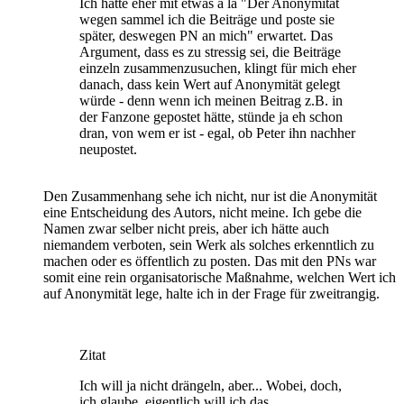
Ich hatte eher mit etwas a lá "Der Anonymität
wegen sammel ich die Beiträge und poste sie
später, deswegen PN an mich" erwartet. Das
Argument, dass es zu stressig sei, die Beiträge
einzeln zusammenzusuchen, klingt für mich eher
danach, dass kein Wert auf Anonymität gelegt
würde - denn wenn ich meinen Beitrag z.B. in
der Fanzone gepostet hätte, stünde ja eh schon
dran, von wem er ist - egal, ob Peter ihn nachher
neupostet.
Den Zusammenhang sehe ich nicht, nur ist die Anonymität
eine Entscheidung des Autors, nicht meine. Ich gebe die
Namen zwar selber nicht preis, aber ich hätte auch
niemandem verboten, sein Werk als solches erkenntlich zu
machen oder es öffentlich zu posten. Das mit den PNs war
somit eine rein organisatorische Maßnahme, welchen Wert ich
auf Anonymität lege, halte ich in der Frage für zweitrangig.
Zitat
Ich will ja nicht drängeln, aber... Wobei, doch,
ich glaube, eigentlich will ich das.