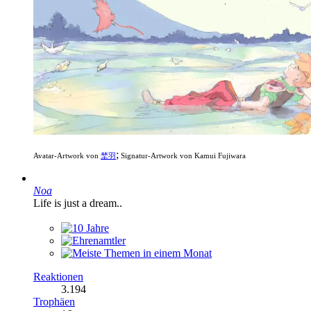
;
Avatar-Artwork von
埜羽
Signatur-Artwork von Kamui Fujiwara
Noa
Life is just a dream..
Reaktionen
3.194
Trophäen