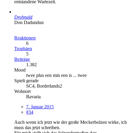
entstandene Wartezeit.
Drohnald
Don Dadundun
Reaktionen
6
Trophäen
5
Beiträge
1.382
Mood
twee plus een min een is ... twee
Spielt gerade
SC4, Borderlands2
Wohnort
Bavaria
7. Januar 2015
#34
Auch wenn ich jetzt wie der große Meckerbolzen wirke, ich
muss das jetzt schreiben.
Für mich stellt sich das folgendermaßen dar: