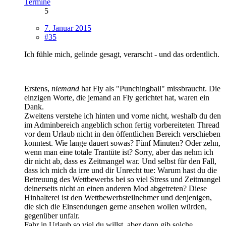
Termine
5
7. Januar 2015
#35
Ich fühle mich, gelinde gesagt, verarscht - und das ordentlich.
Erstens,
niemand
hat Fly als "Punchingball" missbraucht. Die
einzigen Worte, die jemand an Fly gerichtet hat, waren ein
Dank.
Zweitens verstehe ich hinten und vorne nicht, weshalb du den
im Adminbereich angeblich schon fertig vorbereiteten Thread
vor dem Urlaub nicht in den öffentlichen Bereich verschieben
konntest. Wie lange dauert sowas? Fünf Minuten? Oder zehn,
wenn man eine totale Trantüte ist? Sorry, aber das nehm ich
dir nicht ab, dass es Zeitmangel war. Und selbst für den Fall,
dass ich mich da irre und dir Unrecht tue: Warum hast du die
Betreuung des Wettbewerbs bei so viel Stress und Zeitmangel
deinerseits nicht an einen anderen Mod abgetreten? Diese
Hinhalterei ist den Wettbewerbsteilnehmer und denjenigen,
die sich die Einsendungen gerne ansehen wollen würden,
gegenüber unfair.
Fahr in Urlaub so viel du willst, aber dann gib solche