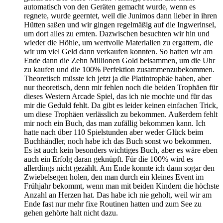
automatisch von den Geräten gemacht wurde, wenn es
regnete, wurde geerntet, weil die Junimos dann lieber in ihren
Hütten saßen und wir gingen regelmäßig auf die Ingwerinsel,
um dort alles zu ernten. Dazwischen besuchten wir hin und
wieder die Höhle, um wertvolle Materialien zu ergattern, die
wir um viel Geld dann verkaufen konnten. So hatten wir am
Ende dann die Zehn Millionen Gold beisammen, um die Uhr
zu kaufen und die 100% Perfektion zusammenzubekommen.
Theoretisch müsste ich jetzt ja die Platintrophäe haben, aber
nur theoretisch, denn mir fehlen noch die beiden Trophäen für
dieses Western Arcade Spiel, das ich nie mochte und für das
mir die Geduld fehlt. Da gibt es leider keinen einfachen Trick,
um diese Trophäen verlässlich zu bekommen. Außerdem fehlt
mir noch ein Buch, das man zufällig bekommen kann. Ich
hatte nach über 110 Spielstunden aber weder Glück beim
Buchhändler, noch habe ich das Buch sonst wo bekommen.
Es ist auch kein besonders wichtiges Buch, aber es wäre eben
auch ein Erfolg daran geknüpft. Für die 100% wird es
allerdings nicht gezählt. Am Ende konnte ich dann sogar den
Zwiebelsegen holen, den man durch ein kleines Event im
Frühjahr bekommt, wenn man mit beiden Kindern die höchste
Anzahl an Herzen hat. Das habe ich nie geholt, weil wir am
Ende fast nur mehr fixe Routinen hatten und zum See zu
gehen gehörte halt nicht dazu.