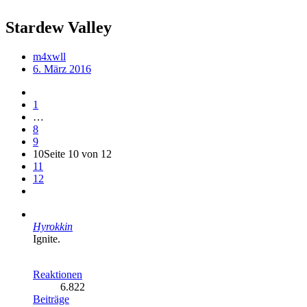
Stardew Valley
m4xwll
6. März 2016
1
…
8
9
10
Seite 10 von 12
11
12
Hyrokkin
Ignite.
Reaktionen
6.822
Beiträge