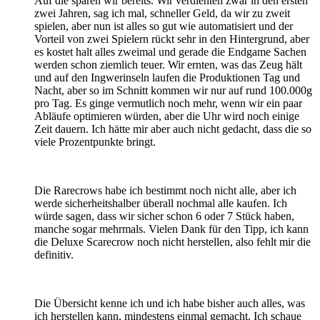
Auf die sparen wir bereits. Wir verdienten zwar in den ersten
zwei Jahren, sag ich mal, schneller Geld, da wir zu zweit
spielen, aber nun ist alles so gut wie automatisiert und der
Vorteil von zwei Spielern rückt sehr in den Hintergrund, aber
es kostet halt alles zweimal und gerade die Endgame Sachen
werden schon ziemlich teuer. Wir ernten, was das Zeug hält
und auf den Ingwerinseln laufen die Produktionen Tag und
Nacht, aber so im Schnitt kommen wir nur auf rund 100.000g
pro Tag. Es ginge vermutlich noch mehr, wenn wir ein paar
Abläufe optimieren würden, aber die Uhr wird noch einige
Zeit dauern. Ich hätte mir aber auch nicht gedacht, dass die so
viele Prozentpunkte bringt.
Die Rarecrows habe ich bestimmt noch nicht alle, aber ich
werde sicherheitshalber überall nochmal alle kaufen. Ich
würde sagen, dass wir sicher schon 6 oder 7 Stück haben,
manche sogar mehrmals. Vielen Dank für den Tipp, ich kann
die Deluxe Scarecrow noch nicht herstellen, also fehlt mir die
definitiv.
Die Übersicht kenne ich und ich habe bisher auch alles, was
ich herstellen kann, mindestens einmal gemacht. Ich schaue