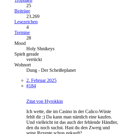
Trophäen
25
Beiträge
23.269
Lesezeichen
4
Termine
28
Mood
Holy Shnikeys
Spielt gerade
verrückt
Wohnort
Dung - Der Scheißeplanet
2. Februar 2025
#184
Zitat von Hyrokkin
Ich wette, die im Casino in der Calico-Wüste
fehlt dir ;) Da kann man nämlich eine kaufen.
Und vielleicht ist das auch der fehlende Händler,
den du noch suchst. Hast du den Zwerg und
seine Rezepte schon gekauft?