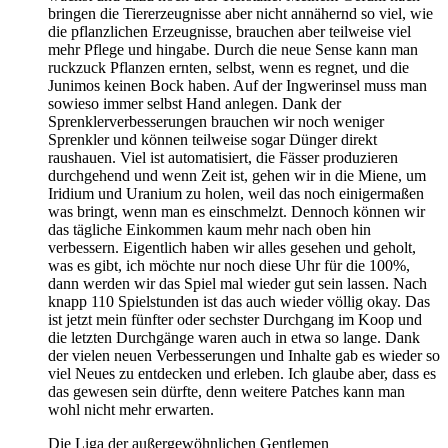
bringen die Tiererzeugnisse aber nicht annähernd so viel, wie
die pflanzlichen Erzeugnisse, brauchen aber teilweise viel
mehr Pflege und hingabe. Durch die neue Sense kann man
ruckzuck Pflanzen ernten, selbst, wenn es regnet, und die
Junimos keinen Bock haben. Auf der Ingwerinsel muss man
sowieso immer selbst Hand anlegen. Dank der
Sprenklerverbesserungen brauchen wir noch weniger
Sprenkler und können teilweise sogar Dünger direkt
raushauen. Viel ist automatisiert, die Fässer produzieren
durchgehend und wenn Zeit ist, gehen wir in die Miene, um
Iridium und Uranium zu holen, weil das noch einigermaßen
was bringt, wenn man es einschmelzt. Dennoch können wir
das tägliche Einkommen kaum mehr nach oben hin
verbessern. Eigentlich haben wir alles gesehen und geholt,
was es gibt, ich möchte nur noch diese Uhr für die 100%,
dann werden wir das Spiel mal wieder gut sein lassen. Nach
knapp 110 Spielstunden ist das auch wieder völlig okay. Das
ist jetzt mein fünfter oder sechster Durchgang im Koop und
die letzten Durchgänge waren auch in etwa so lange. Dank
der vielen neuen Verbesserungen und Inhalte gab es wieder so
viel Neues zu entdecken und erleben. Ich glaube aber, dass es
das gewesen sein dürfte, denn weitere Patches kann man
wohl nicht mehr erwarten.
Die Liga der außergewöhnlichen Gentlemen