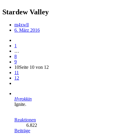
Stardew Valley
m4xwll
6. März 2016
1
…
8
9
10
Seite 10 von 12
11
12
Hyrokkin
Ignite.
Reaktionen
6.822
Beiträge