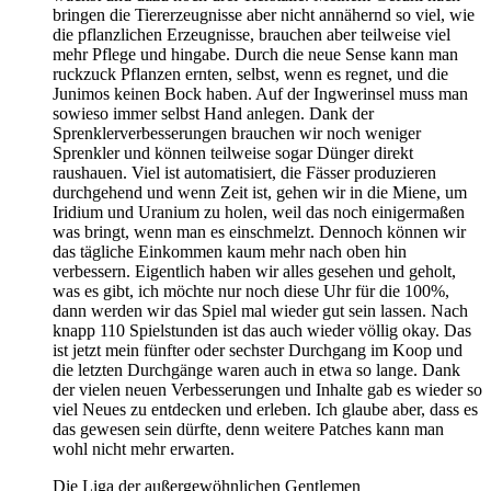
bringen die Tiererzeugnisse aber nicht annähernd so viel, wie
die pflanzlichen Erzeugnisse, brauchen aber teilweise viel
mehr Pflege und hingabe. Durch die neue Sense kann man
ruckzuck Pflanzen ernten, selbst, wenn es regnet, und die
Junimos keinen Bock haben. Auf der Ingwerinsel muss man
sowieso immer selbst Hand anlegen. Dank der
Sprenklerverbesserungen brauchen wir noch weniger
Sprenkler und können teilweise sogar Dünger direkt
raushauen. Viel ist automatisiert, die Fässer produzieren
durchgehend und wenn Zeit ist, gehen wir in die Miene, um
Iridium und Uranium zu holen, weil das noch einigermaßen
was bringt, wenn man es einschmelzt. Dennoch können wir
das tägliche Einkommen kaum mehr nach oben hin
verbessern. Eigentlich haben wir alles gesehen und geholt,
was es gibt, ich möchte nur noch diese Uhr für die 100%,
dann werden wir das Spiel mal wieder gut sein lassen. Nach
knapp 110 Spielstunden ist das auch wieder völlig okay. Das
ist jetzt mein fünfter oder sechster Durchgang im Koop und
die letzten Durchgänge waren auch in etwa so lange. Dank
der vielen neuen Verbesserungen und Inhalte gab es wieder so
viel Neues zu entdecken und erleben. Ich glaube aber, dass es
das gewesen sein dürfte, denn weitere Patches kann man
wohl nicht mehr erwarten.
Die Liga der außergewöhnlichen Gentlemen