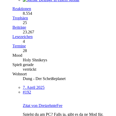
Reaktionen
8.554
Trophäen
25
Beiträge
23.267
Lesezeichen
4
Termine
28
Mood
Holy Shnikeys
Spielt gerade
verrückt
Wohnort
Dung - Der Scheißeplanet
7. April 2025
#192
Zitat von DreizehnteFee
Spielst du am PC? Falls ja, gibt es da ne Mod für.