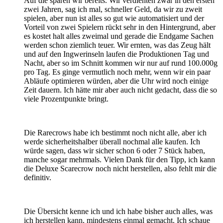
Auf die sparen wir bereits. Wir verdienten zwar in den ersten
zwei Jahren, sag ich mal, schneller Geld, da wir zu zweit
spielen, aber nun ist alles so gut wie automatisiert und der
Vorteil von zwei Spielern rückt sehr in den Hintergrund, aber
es kostet halt alles zweimal und gerade die Endgame Sachen
werden schon ziemlich teuer. Wir ernten, was das Zeug hält
und auf den Ingwerinseln laufen die Produktionen Tag und
Nacht, aber so im Schnitt kommen wir nur auf rund 100.000g
pro Tag. Es ginge vermutlich noch mehr, wenn wir ein paar
Abläufe optimieren würden, aber die Uhr wird noch einige
Zeit dauern. Ich hätte mir aber auch nicht gedacht, dass die so
viele Prozentpunkte bringt.
Die Rarecrows habe ich bestimmt noch nicht alle, aber ich
werde sicherheitshalber überall nochmal alle kaufen. Ich
würde sagen, dass wir sicher schon 6 oder 7 Stück haben,
manche sogar mehrmals. Vielen Dank für den Tipp, ich kann
die Deluxe Scarecrow noch nicht herstellen, also fehlt mir die
definitiv.
Die Übersicht kenne ich und ich habe bisher auch alles, was
ich herstellen kann, mindestens einmal gemacht. Ich schaue