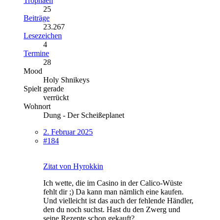
Trophäen
25
Beiträge
23.267
Lesezeichen
4
Termine
28
Mood
Holy Shnikeys
Spielt gerade
verrückt
Wohnort
Dung - Der Scheißeplanet
2. Februar 2025
#184
Zitat von Hyrokkin
Ich wette, die im Casino in der Calico-Wüste
fehlt dir ;) Da kann man nämlich eine kaufen.
Und vielleicht ist das auch der fehlende Händler,
den du noch suchst. Hast du den Zwerg und
seine Rezepte schon gekauft?