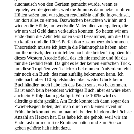
automatisch von den Geräten gemacht wurde, wenn es
regnete, wurde geerntet, weil die Junimos dann lieber in ihren
Hütten saßen und wir gingen regelmäßig auf die Ingwerinsel,
um dort alles zu ernten. Dazwischen besuchten wir hin und
wieder die Höhle, um wertvolle Materialien zu ergattern, die
wir um viel Geld dann verkaufen konnten. So hatten wir am
Ende dann die Zehn Millionen Gold beisammen, um die Uhr
zu kaufen und die 100% Perfektion zusammenzubekommen.
Theoretisch müsste ich jetzt ja die Platintrophäe haben, aber
nur theoretisch, denn mir fehlen noch die beiden Trophäen für
dieses Western Arcade Spiel, das ich nie mochte und für das
mir die Geduld fehlt. Da gibt es leider keinen einfachen Trick,
um diese Trophäen verlässlich zu bekommen. Außerdem fehlt
mir noch ein Buch, das man zufällig bekommen kann. Ich
hatte nach über 110 Spielstunden aber weder Glück beim
Buchhändler, noch habe ich das Buch sonst wo bekommen.
Es ist auch kein besonders wichtiges Buch, aber es wäre eben
auch ein Erfolg daran geknüpft. Für die 100% wird es
allerdings nicht gezählt. Am Ende konnte ich dann sogar den
Zwiebelsegen holen, den man durch ein kleines Event im
Frühjahr bekommt, wenn man mit beiden Kindern die höchste
Anzahl an Herzen hat. Das habe ich nie geholt, weil wir am
Ende fast nur mehr fixe Routinen hatten und zum See zu
gehen gehörte halt nicht dazu.