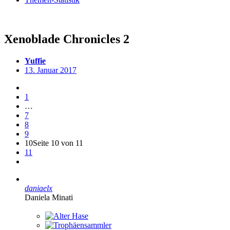
Xenoblade Chronicles 2
Yuffie
13. Januar 2017
1
…
7
8
9
10
Seite 10 von 11
11
daniaelx
Daniela Minati