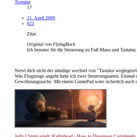
Termine
17
21. April 2009
#21
Zitat
Original von FlyingBock
Ich benutze für die Steuerung zu Fuß Maus und Tastatu
Nervt dich nicht der ständige wechsel von "Tastatur wegleg
Was Flugzeuge angeht hatte ich zwei Steuerungsarten. Einmal da
Gewöhnungssache. Mit einem GamePad wäre sicherlich auch n
Jolly Chimp spielt: Radiohead - How to Disappear Completely