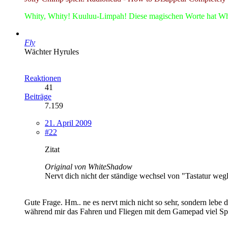
Whity, Whity! Kuuluu-Limpah! Diese magischen Worte hat Whity
Fly
Wächter Hyrules
Reaktionen
41
Beiträge
7.159
21. April 2009
#22
Zitat
Original von WhiteShadow
Nervt dich nicht der ständige wechsel von "Tastatur 
Gute Frage. Hm.. ne es nervt mich nicht so sehr, sondern lebe
während mir das Fahren und Fliegen mit dem Gamepad viel Spaß 