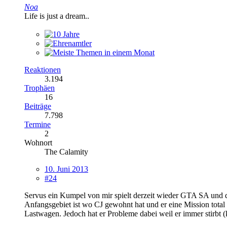
Noa
Life is just a dream..
Reaktionen
3.194
Trophäen
16
Beiträge
7.798
Termine
2
Wohnort
The Calamity
10. Juni 2013
#24
Servus ein Kumpel von mir spielt derzeit wieder GTA SA und da 
Anfangsgebiet ist wo CJ gewohnt hat und er eine Mission tota
Lastwagen. Jedoch hat er Probleme dabei weil er immer stirbt 