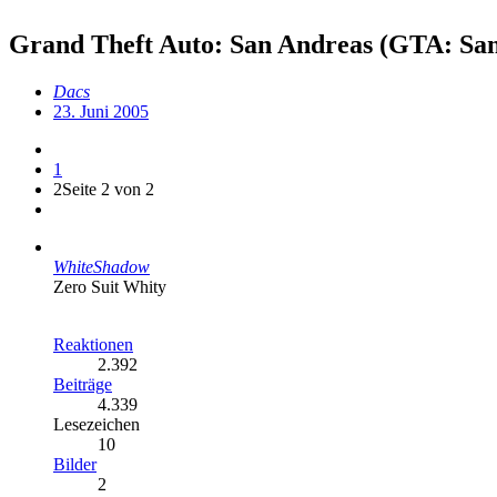
Grand Theft Auto: San Andreas (GTA: Sa
Dacs
23. Juni 2005
1
2
Seite 2 von 2
WhiteShadow
Zero Suit Whity
Reaktionen
2.392
Beiträge
4.339
Lesezeichen
10
Bilder
2