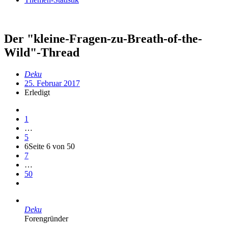
Der "kleine-Fragen-zu-Breath-of-the-
Wild"-Thread
Deku
25. Februar 2017
Erledigt
1
…
5
6
Seite 6 von 50
7
…
50
Deku
Forengründer