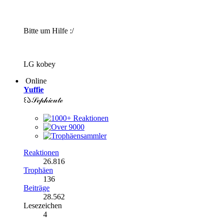
Bitte um Hilfe :/
LG kobey
Online
Yuffie
꒰𑁬𝒮ℯ𝓅𝒽𝒾𝒸𝓊𝓉ℯ
Reaktionen
26.816
Trophäen
136
Beiträge
28.562
Lesezeichen
4