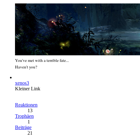
You've met with a terrible fate...
Haven't you?
xenos3
Kleiner Link
Reaktionen
13
Trophäen
1
Beiträge
21