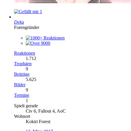
1
Deku
Forengründer
Reaktionen
1.712
Trophäen
9
Beiträge
5.625
Bilder
9
Termine
1
Spielt gerade
Civ 6, Fallout 4, AoC
Wohnort
Kokiri Forest