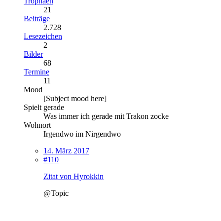
Trophäen
21
Beiträge
2.728
Lesezeichen
2
Bilder
68
Termine
11
Mood
[Subject mood here]
Spielt gerade
Was immer ich gerade mit Trakon zocke
Wohnort
Irgendwo im Nirgendwo
14. März 2017
#110
Zitat von Hyrokkin
@Topic