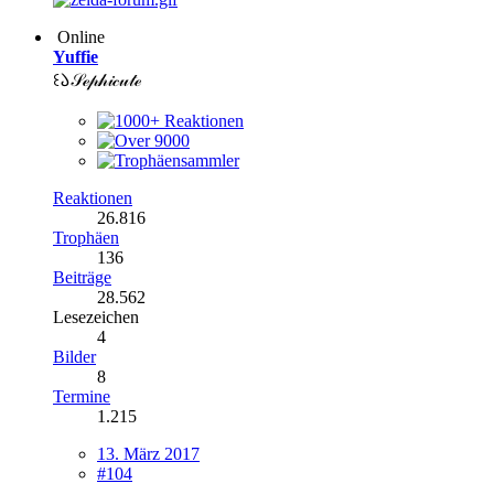
Online
Yuffie
꒰𑁬𝒮ℯ𝓅𝒽𝒾𝒸𝓊𝓉ℯ
Reaktionen
26.816
Trophäen
136
Beiträge
28.562
Lesezeichen
4
Bilder
8
Termine
1.215
13. März 2017
#104