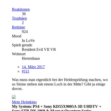
Reaktionen
36
Trophäen
2
Beiträge
924
Mood
In LoVe
Spielt gerade
Resident Evil VII VR
Wohnort
Herrenhaus
14. März 2017
#111
Was muss man eigentlich bei der Heldenprüfung machen, wo
so Steine stehen mit einem Loch in der Mitte? Gibt ja einige
davon.
Mein Heimkino
My System: PS4 + Sony KD55X9005A 3D UHDTV +
Sony STR DN 1060 & Magnat Quantum Series