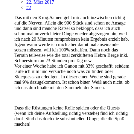
22. März 2017
#2
Das mit den Krog-Samen geht mir auch inzwischen richtig
auf die Nerven. Allein die 900 Stück sind schon ne Ansage
und dann sind manche Rätsel so bekloppt, dass ich auch
schon mal unverrichteter Dinge wieder abgezogen bin, weil
ich nach 20 Minuten rumprobieren kein Ergebnis erzielt hab.
Irgendwann werde ich mich aber damit mal auseinander
setzen müssen, will ich 100% schaffen. Dann noch das
Terrain teilweise wie die total zerklüfteten Hebra-Berge inkl.
Schneesturm an 23 Stunden pro Tag usw.
Vor einer Woche habe ich Ganon mit 33% geschafft, seitdem
laufe ich rum und versuche noch was zu finden oder
Sidequests zu erledigen. In dieser einen Woche sind gerade
mal 9% dazugekommen. Ist schon bitter. Weiß auch nicht, ob
ich das durchhalte mit den Sammeln der Samen.
Dass die Rüstungen keine Rolle spielen oder die Quests
(wenn ich deine Aufstellung richtig verstehe) find ich richtig
doof. Sind das doch die substantiellen Dinge, die die Spaß
machen!