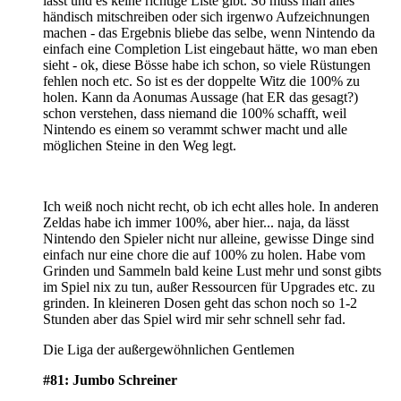
lässt und es keine richtige Liste gibt. So muss man alles
händisch mitschreiben oder sich irgenwo Aufzeichnungen
machen - das Ergebnis bliebe das selbe, wenn Nintendo da
einfach eine Completion List eingebaut hätte, wo man eben
sieht - ok, diese Bösse habe ich schon, so viele Rüstungen
fehlen noch etc. So ist es der doppelte Witz die 100% zu
holen. Kann da Aonumas Aussage (hat ER das gesagt?)
schon verstehen, dass niemand die 100% schafft, weil
Nintendo es einem so verammt schwer macht und alle
möglichen Steine in den Weg legt.
Ich weiß noch nicht recht, ob ich echt alles hole. In anderen
Zeldas habe ich immer 100%, aber hier... naja, da lässt
Nintendo den Spieler nicht nur alleine, gewisse Dinge sind
einfach nur eine chore die auf 100% zu holen. Habe vom
Grinden und Sammeln bald keine Lust mehr und sonst gibts
im Spiel nix zu tun, außer Ressourcen für Upgrades etc. zu
grinden. In kleineren Dosen geht das schon noch so 1-2
Stunden aber das Spiel wird mir sehr schnell sehr fad.
Die Liga der außergewöhnlichen Gentlemen
#81: Jumbo Schreiner