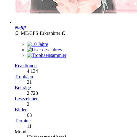
Nefiji
🪫 ME/CFS-Erkrankter 🪫
Reaktionen
4.134
Trophäen
21
Beiträge
2.728
Lesezeichen
2
Bilder
68
Termine
11
Mood