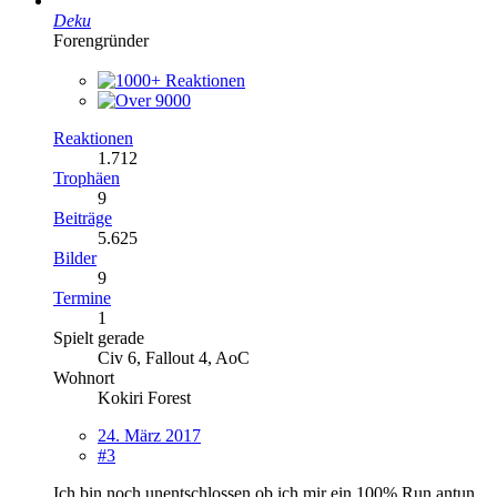
Deku
Forengründer
Reaktionen
1.712
Trophäen
9
Beiträge
5.625
Bilder
9
Termine
1
Spielt gerade
Civ 6, Fallout 4, AoC
Wohnort
Kokiri Forest
24. März 2017
#3
Ich bin noch unentschlossen ob ich mir ein 100% Run antun