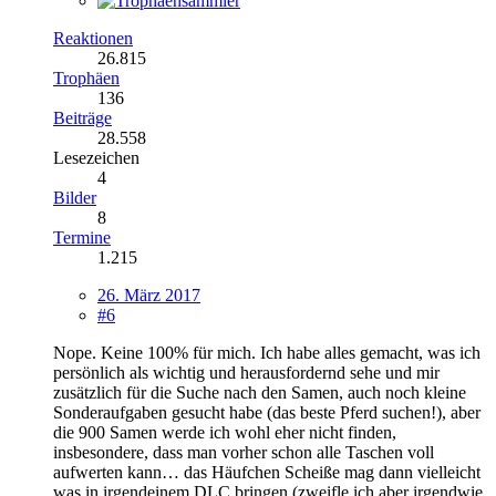
Reaktionen
26.815
Trophäen
136
Beiträge
28.558
Lesezeichen
4
Bilder
8
Termine
1.215
26. März 2017
#6
Nope. Keine 100% für mich. Ich habe alles gemacht, was ich
persönlich als wichtig und herausfordernd sehe und mir
zusätzlich für die Suche nach den Samen, auch noch kleine
Sonderaufgaben gesucht habe (das beste Pferd suchen!), aber
die 900 Samen werde ich wohl eher nicht finden,
insbesondere, dass man vorher schon alle Taschen voll
aufwerten kann… das Häufchen Scheiße mag dann vielleicht
was in irgendeinem DLC bringen (zweifle ich aber irgendwie