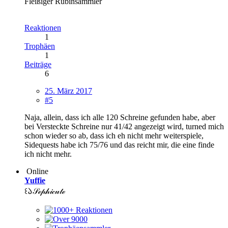
Fleißiger Rubinsammler
Reaktionen
1
Trophäen
1
Beiträge
6
25. März 2017
#5
Naja, allein, dass ich alle 120 Schreine gefunden habe, aber
bei Versteckte Schreine nur 41/42 angezeigt wird, turned mich
schon wieder so ab, dass ich eh nicht mehr weiterspiele,
Sidequests habe ich 75/76 und das reicht mir, die eine finde
ich nicht mehr.
Online
Yuffie
꒰𑁬𝒮ℯ𝓅𝒽𝒾𝒸𝓊𝓉ℯ