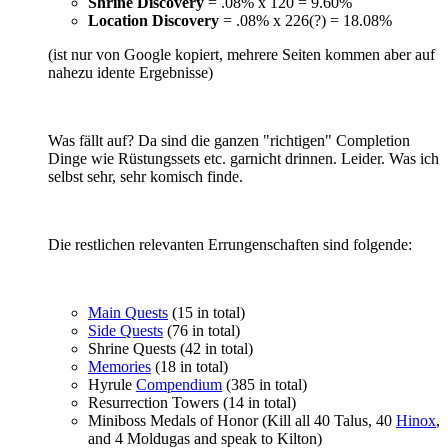
Shrine Discovery
= .08% x 120 = 9.60%
Location Discovery
= .08% x 226(?) = 18.08%
(ist nur von Google kopiert, mehrere Seiten kommen aber auf
nahezu idente Ergebnisse)
Was fällt auf? Da sind die ganzen "richtigen" Completion
Dinge wie Rüstungssets etc. garnicht drinnen. Leider. Was ich
selbst sehr, sehr komisch finde.
Die restlichen relevanten Errungenschaften sind folgende:
Main Quests
(15 in total)
Side Quests
(76 in total)
Shrine Quests (42 in total)
Memories
(18 in total)
Hyrule
Compendium
(385 in total)
Resurrection Towers (14 in total)
Miniboss Medals of Honor (Kill all 40 Talus, 40
Hinox
,
and 4 Moldugas and speak to Kilton)