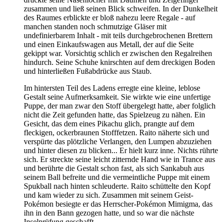
zusammen und ließ seinen Blick schweifen. In der Dunkelheit
des Raumes erblickte er bloß nahezu leere Regale - auf
manchen standen noch schmutzige Gläser mit
undefinierbarem Inhalt - mit teils durchgebrochenen Brettern
und einen Einkaufswagen aus Metall, der auf die Seite
gekippt war. Vorsichtig schlich er zwischen den Regalreihen
hindurch. Seine Schuhe knirschten auf dem dreckigen Boden
und hinterließen Fußabdrücke aus Staub.
Im hintersten Teil des Ladens erregte eine kleine, leblose
Gestalt seine Aufmerksamkeit. Sie wirkte wie eine unfertige
Puppe, der man zwar den Stoff übergelegt hatte, aber folglich
nicht die Zeit gefunden hatte, das Spielzeug zu nähen. Ein
Gesicht, das dem eines Pikachu glich, prangte auf dem
fleckigen, ockerbraunen Stofffetzen. Raito näherte sich und
verspürte das plötzliche Verlangen, den Lumpen abzuziehen
und hinter diesen zu blicken... Er hielt kurz inne. Nichts rührte
sich. Er streckte seine leicht zitternde Hand wie in Trance aus
und berührte die Gestalt schon fast, als sich Sankabuh aus
seinem Ball befreite und die vermeintliche Puppe mit einem
Spukball nach hinten schleuderte. Raito schüttelte den Kopf
und kam wieder zu sich. Zusammen mit seinem Geist-
Pokémon besiegte er das Herrscher-Pokémon Mimigma, das
ihn in den Bann gezogen hatte, und so war die nächste
Inselprüfung geschafft.