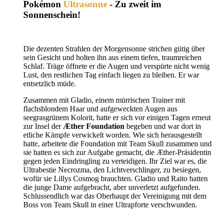
Pokémon
Ultrasonne
- Zu zweit im
Sonnenschein!
Die dezenten Strahlen der Morgensonne strichen gütig über
sein Gesicht und holten ihn aus einem tiefen, traumreichen
Schlaf. Träge öffnete er die Augen und verspürte nicht wenig
Lust, den restlichen Tag einfach liegen zu bleiben. Er war
entsetzlich müde.
Zusammen mit Gladio, einem mürrischen Trainer mit
flachsblondem Haar und aufgeweckten Augen aus
seegrasgrünem Kolorit, hatte er sich vor einigen Tagen erneut
zur Insel der
Æther Foundation
begeben und war dort in
etliche Kämpfe verwickelt worden. Wie sich herausgestellt
hatte, arbeitete die Foundation mit Team Skull zusammen und
sie hatten es sich zur Aufgabe gemacht, die Æther-Präsidentin
gegen jeden Eindringling zu verteidigen. Ihr Ziel war es, die
Ultrabestie Necrozma, den Lichtverschlinger, zu besiegen,
wofür sie Lillys Cosmog brauchten. Gladio und Raito hatten
die junge Dame aufgebracht, aber unverletzt aufgefunden.
Schlussendlich war das Oberhaupt der Vereinigung mit dem
Boss von Team Skull in einer Ultrapforte verschwunden.