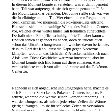
In diesem Moment konnte er verstehen, was er damit gemeint
hatte. Tali war aufgeregt, da sie sich gerade genau am Fuße
des Mount Lanakilas befanden. Der Junge stellte sich vor, wie
die Inselkönige und die Top Vier einer anderen Region dort
oben kämpften, wo momentan die Pokémon-Liga entstand.
Elio stellte sich nur die wohlige Wärme des Pokémon-Centers
vor, welches etwas weiter hinter Tali freundlich aufleuchtete.
Deshalb nickte Elio pflichtschuldig, hörte Tali aber kaum zu.
Endlich schien er geendet zu haben, doch da tauchte auch
schon das Ultraforschungsteam auf, welches davon berichtete,
dass im Dorf der Kapu einst die Kapu gegen Necrozma
kämpften, wodurch das Licht der Z-Attacken schließlich nach
Alola kam. Diese Geschichte war zwar interessant, aber im
Moment konnte sich Elio kaum auf diese einlassen. Also
verabschiedete er sich von allen und rannte auf das Pokémon-
Center zu.
Nachdem er sich abgeduscht und umgezogen hatte, machte es
sich Elio in der Sitzecke des Pokémon-Centers bequem. Er
seufzte, während die Wärme seinen Körper durchdrang. Es
war dem Jungen so, als würde jede seiner Zellen die Wärme
gierig aufsaugen, um sie für schlechte Zeiten zu verwahren.
Während er sich nun also den Bequemlichkeiten vor Ort