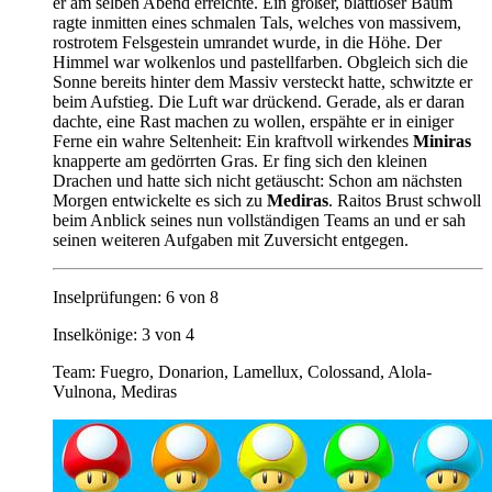
er am selben Abend erreichte. Ein großer, blattloser Baum
ragte inmitten eines schmalen Tals, welches von massivem,
rostrotem Felsgestein umrandet wurde, in die Höhe. Der
Himmel war wolkenlos und pastellfarben. Obgleich sich die
Sonne bereits hinter dem Massiv versteckt hatte, schwitzte er
beim Aufstieg. Die Luft war drückend. Gerade, als er daran
dachte, eine Rast machen zu wollen, erspähte er in einiger
Ferne ein wahre Seltenheit: Ein kraftvoll wirkendes
Miniras
knapperte am gedörrten Gras. Er fing sich den kleinen
Drachen und hatte sich nicht getäuscht: Schon am nächsten
Morgen entwickelte es sich zu
Mediras
. Raitos Brust schwoll
beim Anblick seines nun vollständigen Teams an und er sah
seinen weiteren Aufgaben mit Zuversicht entgegen.
Inselprüfungen: 6 von 8
Inselkönige: 3 von 4
Team: Fuegro, Donarion, Lamellux, Colossand, Alola-
Vulnona, Mediras