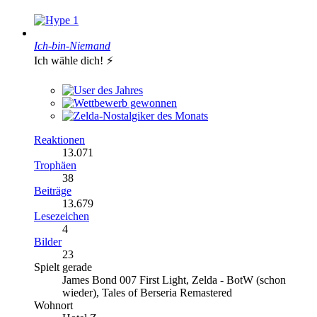
1
Ich-bin-Niemand
Ich wähle dich! ⚡️
Reaktionen
13.071
Trophäen
38
Beiträge
13.679
Lesezeichen
4
Bilder
23
Spielt gerade
James Bond 007 First Light, Zelda - BotW (schon
wieder), Tales of Berseria Remastered
Wohnort