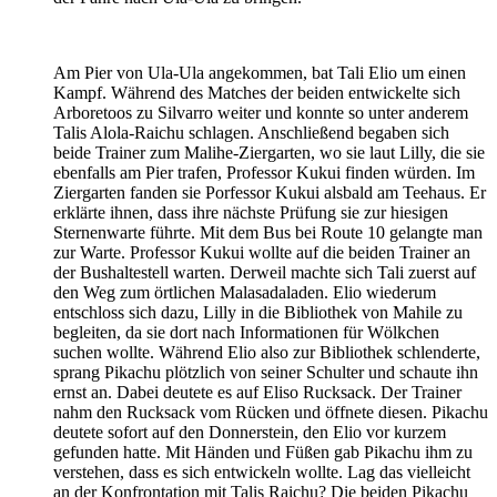
Am Pier von Ula-Ula angekommen, bat Tali Elio um einen
Kampf. Während des Matches der beiden entwickelte sich
Arboretoos zu Silvarro weiter und konnte so unter anderem
Talis Alola-Raichu schlagen. Anschließend begaben sich
beide Trainer zum Malihe-Ziergarten, wo sie laut Lilly, die sie
ebenfalls am Pier trafen, Professor Kukui finden würden. Im
Ziergarten fanden sie Porfessor Kukui alsbald am Teehaus. Er
erklärte ihnen, dass ihre nächste Prüfung sie zur hiesigen
Sternenwarte führte. Mit dem Bus bei Route 10 gelangte man
zur Warte. Professor Kukui wollte auf die beiden Trainer an
der Bushaltestell warten. Derweil machte sich Tali zuerst auf
den Weg zum örtlichen Malasadaladen. Elio wiederum
entschloss sich dazu, Lilly in die Bibliothek von Mahile zu
begleiten, da sie dort nach Informationen für Wölkchen
suchen wollte. Während Elio also zur Bibliothek schlenderte,
sprang Pikachu plötzlich von seiner Schulter und schaute ihn
ernst an. Dabei deutete es auf Eliso Rucksack. Der Trainer
nahm den Rucksack vom Rücken und öffnete diesen. Pikachu
deutete sofort auf den Donnerstein, den Elio vor kurzem
gefunden hatte. Mit Händen und Füßen gab Pikachu ihm zu
verstehen, dass es sich entwickeln wollte. Lag das vielleicht
an der Konfrontation mit Talis Raichu? Die beiden Pikachu