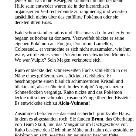
jede Spur. Auch die Besiegten konnten ihm hierbei keine
Hilfe sein; entweder waren sie in der hierarchisch
organisierten Verbrecherbande zu rangniedrig und wussten
tatsächlich nichts über das entführte Pokémon oder sie
deckten ihren Boss.
Bald schon stand er ratlos und klitschnass da. In weiter Ferne
begann es hörbar zu donnern. Verzweifelt blickte er seine
eigenen Pokémon an. Fuegro, Donarion, Lamellux,
Colossand... er vermochte es sich nicht auszumalen, wie ihm
wäre, würde eines seiner Pokémon verschwinden. Moment...
Wo war Vulpix? Sein Magen verknotete sich.
Raito entdeckte den schneeweißen Fuchs schließlich in der
Nähe eines größeren, zweistöckigen Gebäudes. Er
beschnupperte einen bläulich schimmernden Kristall und
blickte auf, als er nähertrat. In des Vulpix' Augen tanzten
Schneeflocken vergnügt. Raito nickte und das Pokémon
leckte mit seiner schmalen, rosanen Zunge über den Eisstein:
Es entwickelte sich zu
Alola-Vulnona
!
Zusammen betraten sie das einst sicherlich prunkvolle Haus,
in dem es abgestanden roch. Sie fanden
Brom
, das Oberhaupt
von Team Skull, und das Mangunior im Dachgeschoss vor.
Raito besiegte den Dieb ohne Mühe und nahm das gestohlene
Pokémon an sich, welches ihn neugierig beschnüffelte.