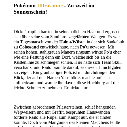
Pokémon
Ultrasonne
- Zu zweit im
Sonnenschein!
Dicke Tropfen barsten in seinem dichten Haar und ergossen
sich über seine vom Sand bronzegefärbten Wangen. Es war
ein Tagesmarsch von der
Haina-Wüste
, in der sich Sankabuh
zu
Colossand
entwickelt hatte, nach
Po'u
gewesen. Mit
seinen hohen, stahlgrauen Mauern ringsum wirkte Po'u eher
wie eine Festung denn ein Dorf, welche sich bis an die
Küstenlinie zu schmiegen schien. Hier hatte sich Team Skull
verschanzt und Raito brannte darauf, es diesen Tunichtguten
zu zeigen.
Ein
grauhaariger Polizist mit durchdringendem
Blick, der auf den Namen Yasu hörte, machte auf sich
aufmerksam und warnte ihn
davor, diese Hochburg auf die
leichte Schulter zu nehmen. Er nickte nur.
Zwischen gebrochenen Pflastersteinen, schief hängenden
Wegweisern und mit Graffiti besprühten Hauswänden
forderte Raito alle Rüpel zum Kampf auf, die er finden
konnte. Doch vom Mangunior des kleinen Mädchens fehlte