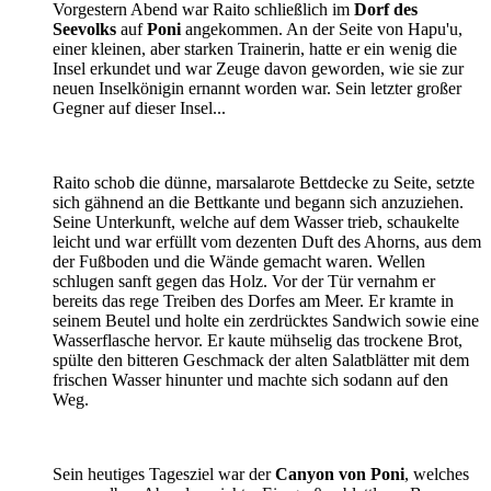
Vorgestern Abend war Raito schließlich im
Dorf des
Seevolks
auf
Poni
angekommen. An der Seite von Hapu'u,
einer kleinen, aber starken Trainerin, hatte er ein wenig die
Insel erkundet und war Zeuge davon geworden, wie sie zur
neuen Inselkönigin ernannt worden war. Sein letzter großer
Gegner auf dieser Insel...
Raito schob die dünne, marsalarote Bettdecke zu Seite, setzte
sich gähnend an die Bettkante und begann sich anzuziehen.
Seine Unterkunft, welche auf dem Wasser trieb, schaukelte
leicht und war erfüllt vom dezenten Duft des Ahorns, aus dem
der Fußboden und die Wände gemacht waren. Wellen
schlugen sanft gegen das Holz. Vor der Tür vernahm er
bereits das rege Treiben des Dorfes am Meer. Er kramte in
seinem Beutel und holte ein zerdrücktes Sandwich sowie eine
Wasserflasche hervor. Er kaute mühselig das trockene Brot,
spülte den bitteren Geschmack der alten Salatblätter mit dem
frischen Wasser hinunter und machte sich sodann auf den
Weg.
Sein heutiges Tagesziel war der
Canyon von Poni
, welches