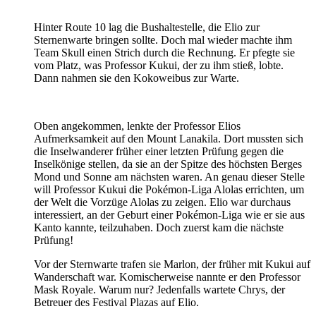
Hinter Route 10 lag die Bushaltestelle, die Elio zur
Sternenwarte bringen sollte. Doch mal wieder machte ihm
Team Skull einen Strich durch die Rechnung. Er pfegte sie
vom Platz, was Professor Kukui, der zu ihm stieß, lobte.
Dann nahmen sie den Kokoweibus zur Warte.
Oben angekommen, lenkte der Professor Elios
Aufmerksamkeit auf den Mount Lanakila. Dort mussten sich
die Inselwanderer früher einer letzten Prüfung gegen die
Inselkönige stellen, da sie an der Spitze des höchsten Berges
Mond und Sonne am nächsten waren. An genau dieser Stelle
will Professor Kukui die Pokémon-Liga Alolas errichten, um
der Welt die Vorzüge Alolas zu zeigen. Elio war durchaus
interessiert, an der Geburt einer Pokémon-Liga wie er sie aus
Kanto kannte, teilzuhaben. Doch zuerst kam die nächste
Prüfung!
Vor der Sternwarte trafen sie Marlon, der früher mit Kukui auf
Wanderschaft war. Komischerweise nannte er den Professor
Mask Royale. Warum nur? Jedenfalls wartete Chrys, der
Betreuer des Festival Plazas auf Elio.