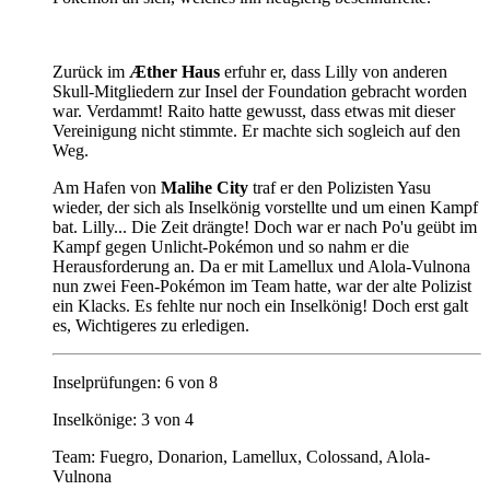
Zurück im
Æther Haus
erfuhr er, dass Lilly von anderen
Skull-Mitgliedern zur Insel der Foundation gebracht worden
war. Verdammt! Raito hatte gewusst, dass etwas mit dieser
Vereinigung nicht stimmte. Er machte sich sogleich auf den
Weg.
Am Hafen von
Malihe City
traf er den Polizisten Yasu
wieder, der sich als Inselkönig vorstellte und um einen Kampf
bat. Lilly... Die Zeit drängte! Doch war er nach Po'u geübt im
Kampf gegen Unlicht-Pokémon und so nahm er die
Herausforderung an. Da er mit Lamellux und Alola-Vulnona
nun zwei Feen-Pokémon im Team hatte, war der alte Polizist
ein Klacks. Es fehlte nur noch ein Inselkönig! Doch erst galt
es, Wichtigeres zu erledigen.
Inselprüfungen: 6 von 8
Inselkönige: 3 von 4
Team: Fuegro, Donarion, Lamellux, Colossand, Alola-
Vulnona