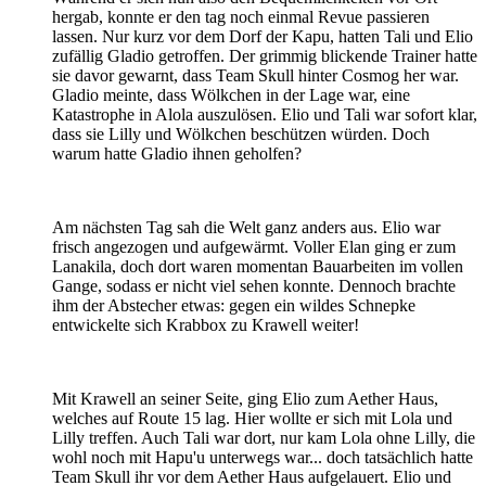
hergab, konnte er den tag noch einmal Revue passieren
lassen. Nur kurz vor dem Dorf der Kapu, hatten Tali und Elio
zufällig Gladio getroffen. Der grimmig blickende Trainer hatte
sie davor gewarnt, dass Team Skull hinter Cosmog her war.
Gladio meinte, dass Wölkchen in der Lage war, eine
Katastrophe in Alola auszulösen. Elio und Tali war sofort klar,
dass sie Lilly und Wölkchen beschützen würden. Doch
warum hatte Gladio ihnen geholfen?
Am nächsten Tag sah die Welt ganz anders aus. Elio war
frisch angezogen und aufgewärmt. Voller Elan ging er zum
Lanakila, doch dort waren momentan Bauarbeiten im vollen
Gange, sodass er nicht viel sehen konnte. Dennoch brachte
ihm der Abstecher etwas: gegen ein wildes Schnepke
entwickelte sich Krabbox zu Krawell weiter!
Mit Krawell an seiner Seite, ging Elio zum Aether Haus,
welches auf Route 15 lag. Hier wollte er sich mit Lola und
Lilly treffen. Auch Tali war dort, nur kam Lola ohne Lilly, die
wohl noch mit Hapu'u unterwegs war... doch tatsächlich hatte
Team Skull ihr vor dem Aether Haus aufgelauert. Elio und