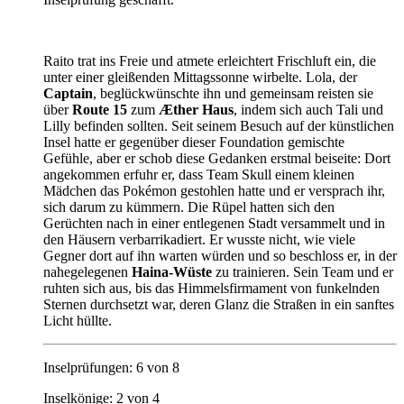
Raito trat ins Freie und atmete erleichtert Frischluft ein, die
unter einer gleißenden Mittagssonne wirbelte.
Lola, der
Captain
, beglückwünschte ihn und gemeinsam
reisten sie
über
Route 15
zum
Æther Haus
, indem sich auch Tali und
Lilly befinden sollten. Seit seinem Besuch auf der künstlichen
Insel hatte er gegenüber dieser Foundation gemischte
Gefühle, aber er schob diese Gedanken erstmal beiseite: Dort
angekommen erfuhr er, dass Team Skull einem kleinen
Mädchen das Pokémon gestohlen hatte und er versprach ihr,
sich darum zu kümmern. Die Rüpel hatten sich den
Gerüchten nach in einer entlegenen Stadt versammelt und in
den Häusern verbarrikadiert. Er wusste nicht, wie viele
Gegner dort auf ihn warten würden und so beschloss er, in der
nahegelegenen
Haina
-Wüste
zu trainieren. Sein Team und er
ruhten sich aus, bis das Himmelsfirmament von funkelnden
Sternen durchsetzt war, deren Glanz die Straßen in ein sanftes
Licht hüllte.
Inselprüfungen: 6 von 8
Inselkönige: 2 von 4