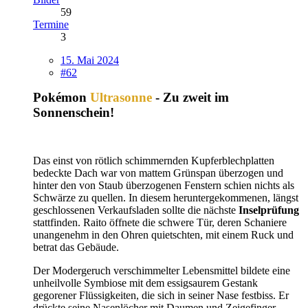
59
Termine
3
15. Mai 2024
#62
Pokémon
Ultrasonne
- Zu zweit im
Sonnenschein!
Das einst von rötlich schimmernden Kupferblechplatten
bedeckte Dach war von mattem Grünspan überzogen und
hinter den von Staub überzogenen Fenstern schien nichts als
Schwärze zu quellen. In diesem heruntergekommenen, längst
geschlossenen Verkaufsladen sollte die nächste
Inselprüfung
stattfinden. Raito öffnete die schwere Tür, deren Schaniere
unangenehm in den Ohren quietschten, mit einem Ruck und
betrat das Gebäude.
Der Modergeruch verschimmelter Lebensmittel bildete eine
unheilvolle Symbiose mit dem essigsaurem Gestank
gegorener Flüssigkeiten, die sich in seiner Nase festbiss. Er
drückte seine Nasenlöcher mit Daumen und Zeigefinger