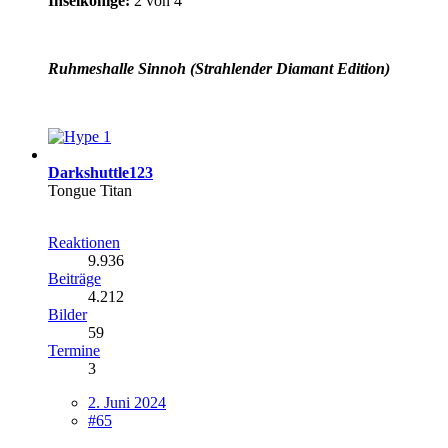
Inselkönige:
2 von 4
Ruhmeshalle Sinnoh (Strahlender Diamant Edition)
1
Darkshuttle123
Tongue Titan
Reaktionen
9.936
Beiträge
4.212
Bilder
59
Termine
3
2. Juni 2024
#65