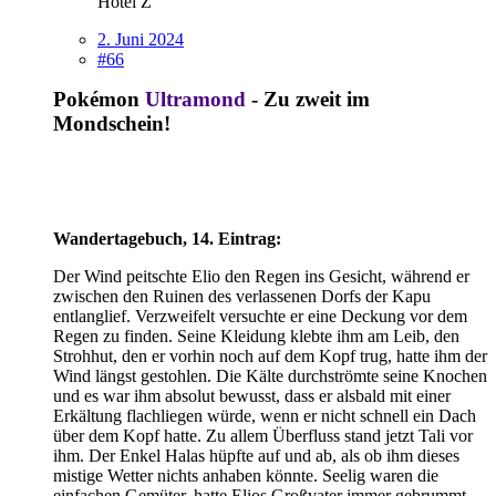
Hotel Z
2. Juni 2024
#66
Pokémon
Ultramond
- Zu zweit im
Mondschein!
Wandertagebuch, 14. Eintrag:
Der Wind peitschte Elio den Regen ins Gesicht, während er
zwischen den Ruinen des verlassenen Dorfs der Kapu
entlanglief. Verzweifelt versuchte er eine Deckung vor dem
Regen zu finden. Seine Kleidung klebte ihm am Leib, den
Strohhut, den er vorhin noch auf dem Kopf trug, hatte ihm der
Wind längst gestohlen. Die Kälte durchströmte seine Knochen
und es war ihm absolut bewusst, dass er alsbald mit einer
Erkältung flachliegen würde, wenn er nicht schnell ein Dach
über dem Kopf hatte. Zu allem Überfluss stand jetzt Tali vor
ihm. Der Enkel Halas hüpfte auf und ab, als ob ihm dieses
mistige Wetter nichts anhaben könnte. Seelig waren die
einfachen Gemüter, hatte Elios Großvater immer gebrummt.