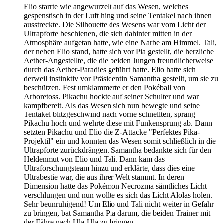
Elio starrte wie angewurzelt auf das Wesen, welches
gespenstisch in der Luft hing und seine Tentakel nach ihnen
ausstreckte. Die Silhouette des Wesens war vom Licht der
Ultrapforte beschienen, die sich dahinter mitten in der
Atmosphäre aufgetan hatte, wie eine Narbe am Himmel. Tali,
der neben Elio stand, hatte sich vor Pia gestellt, die herzliche
Aether-Angestellte, die die beiden Jungen freundlicherweise
durch das Aether-Paradies geführt hatte. Elio hatte sich
derweil instinktiv vor Präsidentin Samantha gestellt, um sie zu
beschützen. Fest umklammerte er den Pokéball von
Arboretoss. Pikachu hockte auf seiner Schulter und war
kampfbereit. Als das Wesen sich nun bewegte und seine
Tentakel blitzgeschwind nach vorne schnellten, sprang
Pikachu hoch und wehrte diese mit Funkensprung ab. Dann
setzten Pikachu und Elio die Z-Attacke "Perfektes Pika-
Projektil" ein und konnten das Wesen somit schließlich in die
Ultrapforte zurückdrängen. Samantha bedankte sich für den
Heldenmut von Elio und Tali. Dann kam das
Ultraforschungsteam hinzu und erklärte, dass dies eine
Ultrabestie war, die aus ihrer Welt stammt. In deren
Dimension hatte das Pokémon Necrozma sämtliches Licht
verschlungen und nun wollte es sich das Licht Alolas holen.
Sehr beunruhigend! Um Elio und Tali nicht weiter in Gefahr
zu bringen, bat Samantha Pia darum, die beiden Trainer mit
der Fähre nach Ula-Ula zu bringen.