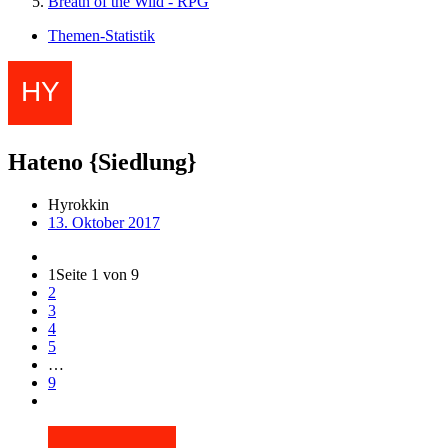
Breath of the Wild - RPG
Themen-Statistik
Hateno {Siedlung}
Hyrokkin
13. Oktober 2017
1
Seite 1 von 9
2
3
4
5
…
9