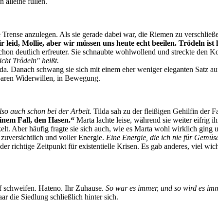
alleine füllen.
rense anzulegen. Als sie gerade dabei war, die Riemen zu verschließe
r leid, Mollie, aber wir müssen uns heute echt beeilen. Trödeln ist 
chon deutlich erfreuter. Sie schnaubte wohlwollend und streckte den K
cht Trödeln" heißt.
es da. Danach schwang sie sich mit einem eher weniger eleganten Satz a
rbaren Widerwillen, in Bewegung.
also auch schon bei der Arbeit.
Tilda sah zu der fleißigen Gehilfin der 
inem Fall, den Hasen.“
Marta lachte leise, während sie weiter eifrig 
elt. Aber häufig fragte sie sich auch, wie es Marta wohl wirklich ging u
zuversichtlich und voller Energie.
Eine Energie, die ich nie für Gemüse
r richtige Zeitpunkt für existentielle Krisen. Es gab anderes, viel wich
rf schweifen. Hateno. Ihr Zuhause.
So war es immer, und so wird es imm
r die Siedlung schließlich hinter sich.