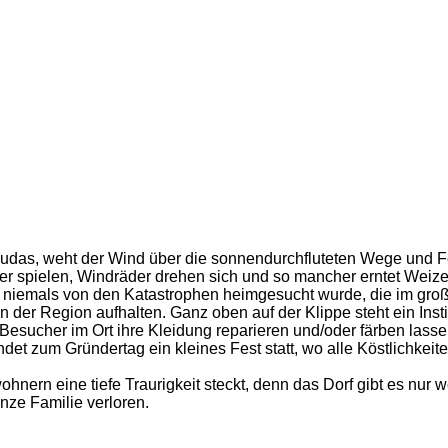
das, weht der Wind über die sonnendurchfluteten Wege und Fel
r spielen, Windräder drehen sich und so mancher erntet Weize
 niemals von den Katastrophen heimgesucht wurde, die im groß
 in der Region aufhalten. Ganz oben auf der Klippe steht ein Inst
 Besucher im Ort ihre Kleidung reparieren und/oder färben las
indet zum Gründertag ein kleines Fest statt, wo alle Köstlichke
ohnern eine tiefe Traurigkeit steckt, denn das Dorf gibt es nur
nze Familie verloren.