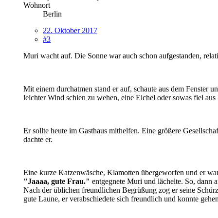
Wohnort
Berlin
22. Oktober 2017
#3
Muri wacht auf. Die Sonne war auch schon aufgestanden, relati
Mit einem durchatmen stand er auf, schaute aus dem Fenster u
leichter Wind schien zu wehen, eine Eichel oder sowas fiel au
Er sollte heute im Gasthaus mithelfen. Eine größere Gesellscha
dachte er.
Eine kurze Katzenwäsche, Klamotten übergeworfen und er wa
"Jaaaa, gute Frau."
entgegnete Muri und lächelte. So, dann 
Nach der üblichen freundlichen Begrüßung zog er seine Schürze
gute Laune, er verabschiedete sich freundlich und konnte geh