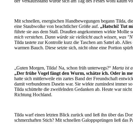
der Verkaufsstand würde sich am Tag des Festes wohl kaum von 
Mit schnellen, energischen Handbewegungen begann Tilda, die T
eine Staubwolke von beachtlicher Größe auf.
„Hatschi! Tut mi
führte sie aus dem Stall. Draußen angekommen wirkte Mollie s
mich verstehen. Dann würde sie vielleicht auch wissen, was "Ni
Tilda tastete zur Kontrolle kurz die Taschen am Sattel ab. All
warmen Bauch. Diese setzte sich, nicht ohne eine Portion spü
„Guten Morgen, Tilda! Na, schon früh unterwegs?“
Marta ist 
„Der frühe Vogel fängt den Wurm, schätze ich. Oder in me
hatte sich mittlerweile ein zartes Band der Freundschaft entwick
damit verbundenen Dasein war. Sie wirkte zumindest immer so 
Tilda schüttelte die zweifelnden Gedanken ab. Heute war nicht de
Richtung Hochland.
Tilda warf einen letzten Blick zurück und ließ ihn über das Do
schmerzhaften Stich? Mit schnellen Galoppsprüngen ließ das Paa