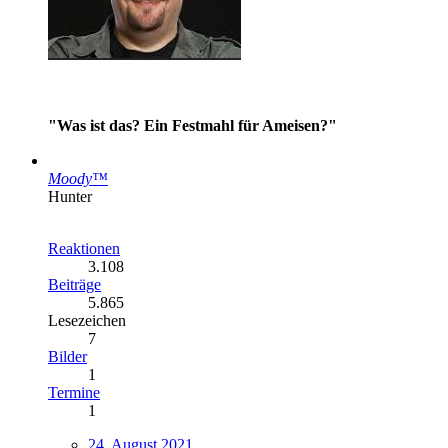
"Was ist das? Ein Festmahl für Ameisen?"
Moody™
Hunter
Reaktionen
3.108
Beiträge
5.865
Lesezeichen
7
Bilder
1
Termine
1
24. August 2021