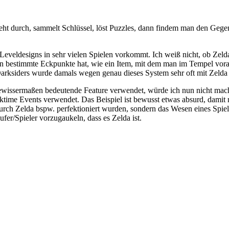
ht durch, sammelt Schlüssel, löst Puzzles, dann findem man den Gege
Leveldesigns in sehr vielen Spielen vorkommt. Ich weiß nicht, ob Zeld
an bestimmte Eckpunkte hat, wie ein Item, mit dem man im Tempel v
rksiders wurde damals wegen genau dieses System sehr oft mit Zelda 
 gewissermaßen bedeutende Feature verwendet, würde ich nun nicht mach
time Events verwendet. Das Beispiel ist bewusst etwas absurd, damit
rch Zelda bspw. perfektioniert wurden, sondern das Wesen eines Spiels
fer/Spieler vorzugaukeln, dass es Zelda ist.