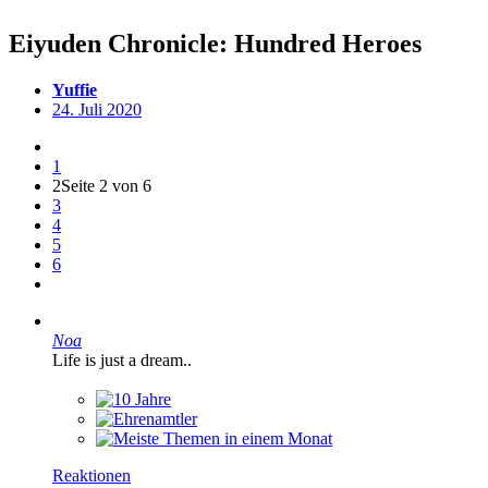
Eiyuden Chronicle: Hundred Heroes
Yuffie
24. Juli 2020
1
2
Seite 2 von 6
3
4
5
6
Noa
Life is just a dream..
Reaktionen