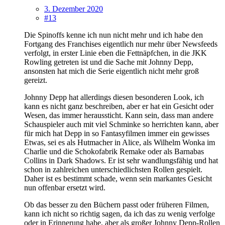
3. Dezember 2020
#13
Die Spinoffs kenne ich nun nicht mehr und ich habe den
Fortgang des Franchises eigentlich nur mehr über Newsfeeds
verfolgt, in erster Linie eben die Fettnäpfchen, in die JKK
Rowling getreten ist und die Sache mit Johnny Depp,
ansonsten hat mich die Serie eigentlich nicht mehr groß
gereizt.
Johnny Depp hat allerdings diesen besonderen Look, ich
kann es nicht ganz beschreiben, aber er hat ein Gesicht oder
Wesen, das immer heraussticht. Kann sein, dass man andere
Schauspieler auch mit viel Schminke so herrichten kann, aber
für mich hat Depp in so Fantasyfilmen immer ein gewisses
Etwas, sei es als Hutmacher in Alice, als Wilhelm Wonka im
Charlie und die Schokofabrik Remake oder als Barnabas
Collins in Dark Shadows. Er ist sehr wandlungsfähig und hat
schon in zahlreichen unterschiedlichsten Rollen gespielt.
Daher ist es bestimmt schade, wenn sein markantes Gesicht
nun offenbar ersetzt wird.
Ob das besser zu den Büchern passt oder früheren Filmen,
kann ich nicht so richtig sagen, da ich das zu wenig verfolge
oder in Erinnerung habe, aber als großer Johnny Depp-Rollen