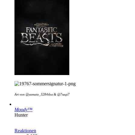
Art von @
yamato_3284tloz &
@7sagi7
Moody™
Hunter
Reaktionen