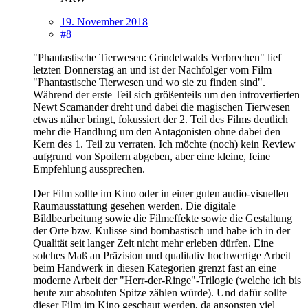
19. November 2018
#8
"Phantastische Tierwesen: Grindelwalds Verbrechen" lief
letzten Donnerstag an und ist der Nachfolger vom Film
"Phantastische Tierwesen und wo sie zu finden sind".
Während der erste Teil sich größenteils um den introvertierten
Newt Scamander dreht und dabei die magischen Tierwesen
etwas näher bringt, fokussiert der 2. Teil des Films deutlich
mehr die Handlung um den Antagonisten ohne dabei den
Kern des 1. Teil zu verraten. Ich möchte (noch) kein Review
aufgrund von Spoilern abgeben, aber eine kleine, feine
Empfehlung aussprechen.
Der Film sollte im Kino oder in einer guten audio-visuellen
Raumausstattung gesehen werden. Die digitale
Bildbearbeitung sowie die Filmeffekte sowie die Gestaltung
der Orte bzw. Kulisse sind bombastisch und habe ich in der
Qualität seit langer Zeit nicht mehr erleben dürfen. Eine
solches Maß an Präzision und qualitativ hochwertige Arbeit
beim Handwerk in diesen Kategorien grenzt fast an eine
moderne Arbeit der "Herr-der-Ringe"-Trilogie (welche ich bis
heute zur absoluten Spitze zählen würde). Und dafür sollte
dieser Film im Kino geschaut werden, da ansonsten viel