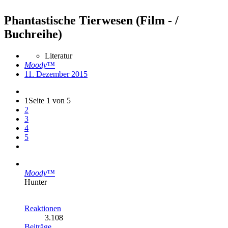
Phantastische Tierwesen (Film - /
Buchreihe)
Literatur
Moody™
11. Dezember 2015
1
Seite 1 von 5
2
3
4
5
Moody™
Hunter
Reaktionen
3.108
Beiträge