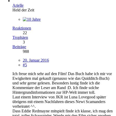
Arielle
Held der Zeit
Reaktionen
22
Trophäen
3
Beiträge
988
20. Januar 2016
#5
Ich freue mich sehr auf den Film! Das Buch habe ich mir vor
Ewigkeiten mal gekauft (genauso wie das Quidditch-Buch)
und sehr gerne gelesen. Besonders lustig finde ich die
Kommentare der Leser am Rand :D. Ich finde solche
Hintergrundinformationen zur HP-Welt immer toll.
Laut einem Interview von JKR ist Luna Lovegood später
übrigens mit einem Nachfahren dieses Newt Scamanders
verheiratet ^^.
Dass Eddie Redmayne mitspielt finde ich klasse, ich mag den
total, toller Schauspieler. Werde mir den Film sicher ansehen