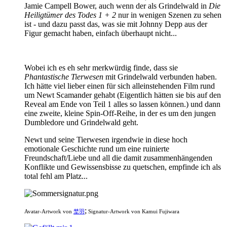
Jamie Campell Bower, auch wenn der als Grindelwald in
Die
Heiligtümer des Todes 1 + 2
nur in wenigen Szenen zu sehen
ist - und dazu passt das, was sie mit Johnny Depp aus der
Figur gemacht haben, einfach überhaupt nicht...
Wobei ich es eh sehr merkwürdig finde, dass sie
Phantastische Tierwesen
mit Grindelwald verbunden haben.
Ich hätte viel lieber einen für sich alleinstehenden Film rund
um Newt Scamander gehabt (Eigentlich hätten sie bis auf den
Reveal am Ende von Teil 1 alles so lassen können.) und dann
eine zweite, kleine Spin-Off-Reihe, in der es um den jungen
Dumbledore und Grindelwald geht.
Newt und seine Tierwesen irgendwie in diese hoch
emotionale Geschichte rund um eine ruinierte
Freundschaft/Liebe und all die damit zusammenhängenden
Konflikte und Gewissensbisse zu quetschen, empfinde ich als
total fehl am Platz...
;
Avatar-Artwork von
埜羽
Signatur-Artwork von Kamui Fujiwara