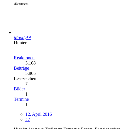
silberregen -
Moody™
Hunter
Reaktionen
3.108
Beiträge
5.865
Lesezeichen
7
Bilder
1
Termine
1
12. April 2016
#7