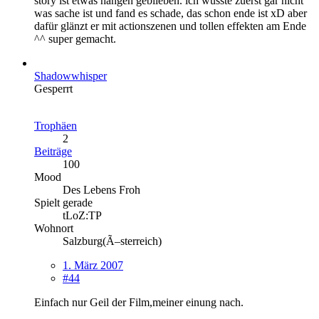
story ist etwas hängen geblieben. ich wusste zuerst gar nicht
was sache ist und fand es schade, das schon ende ist xD aber
dafür glänzt er mit actionszenen und tollen effekten am Ende
^^ super gemacht.
Shadowwhisper
Gesperrt
Trophäen
2
Beiträge
100
Mood
Des Lebens Froh
Spielt gerade
tLoZ:TP
Wohnort
Salzburg(Ã–sterreich)
1. März 2007
#44
Einfach nur Geil der Film,meiner einung nach.