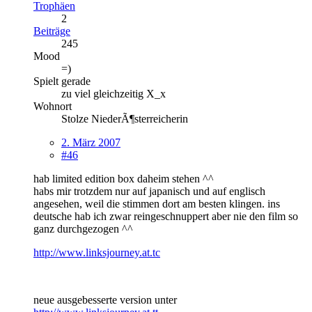
Trophäen
2
Beiträge
245
Mood
=)
Spielt gerade
zu viel gleichzeitig X_x
Wohnort
Stolze NiederÃ¶sterreicherin
2. März 2007
#46
hab limited edition box daheim stehen ^^
habs mir trotzdem nur auf japanisch und auf englisch
angesehen, weil die stimmen dort am besten klingen. ins
deutsche hab ich zwar reingeschnuppert aber nie den film so
ganz durchgezogen ^^
http://www.linksjourney.at.tc
neue ausgebesserte version unter