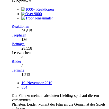
꒰𑁬𝒮ℯ𝓅𝒽𝒾𝒸𝓊𝓉ℯ
Reaktionen
26.815
Trophäen
136
Beiträge
28.558
Lesezeichen
4
Bilder
8
Termine
1.215
19. November 2010
#54
Der Film zu meinem absoluten Lieblingsspiel auf diesem
verdammten
Planeten. Leider, kommt der Film an die Genialität des Spiels
nicht ran,