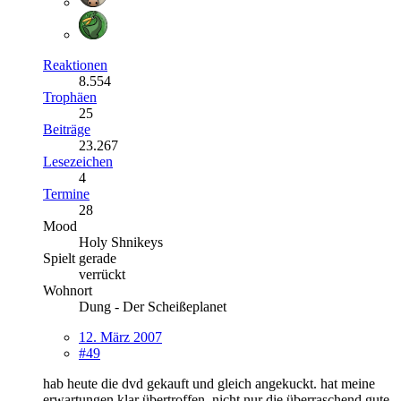
Reaktionen
8.554
Trophäen
25
Beiträge
23.267
Lesezeichen
4
Termine
28
Mood
Holy Shnikeys
Spielt gerade
verrückt
Wohnort
Dung - Der Scheißeplanet
12. März 2007
#49
hab heute die dvd gekauft und gleich angekuckt. hat meine
erwartungen klar übertroffen. nicht nur die überraschend gute