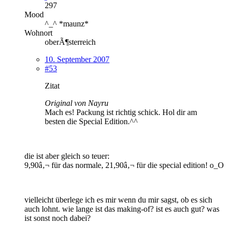
297
Mood
^_^ *maunz*
Wohnort
oberÃ¶sterreich
10. September 2007
#53
Zitat
Original von Nayru
Mach es! Packung ist richtig schick. Hol dir am
besten die Special Edition.^^
die ist aber gleich so teuer:
9,90â‚¬ für das normale, 21,90â‚¬ für die special edition! o_O
vielleicht überlege ich es mir wenn du mir sagst, ob es sich
auch lohnt. wie lange ist das making-of? ist es auch gut? was
ist sonst noch dabei?