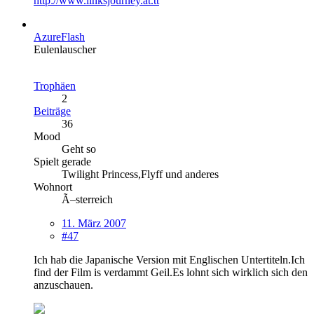
http://www.linksjourney.at.tt
AzureFlash
Eulenlauscher
Trophäen
2
Beiträge
36
Mood
Geht so
Spielt gerade
Twilight Princess,Flyff und anderes
Wohnort
Ã–sterreich
11. März 2007
#47
Ich hab die Japanische Version mit Englischen Untertiteln.Ich
find der Film is verdammt Geil.Es lohnt sich wirklich sich den
anzuschauen.