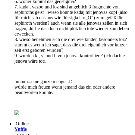
6. woher kommt das geostigma?
7. kadaj, yazoo und loz sind angeblich 3 fragmente von
sephiroths geist - wieso konnte kadaj mit jenovas kopf (also
für mich sah das aus wie flüssigkeit o_O") zum gefäß für
sephiroth werden? auch wenn sie alle jenovas zellen in sich
tragen, dürfte das doch nicht plötzlich tote wieder zum leben
erwecken.
8. wieso benehmen sich die drei wie kinder, besonders loz?
stimmt es wenn ich sage, dass die drei eigentlich vor kurzer
zeit erst geboren wurden?
9. wurden k., y. und l. von jenova kontrolliert? (ich dachte
jenova wäre tot).
hmmm...eine ganze menge. :D
würde mich freuen wenn jemand das ein oder andere
beantworten könnte.
Online
Yuffie