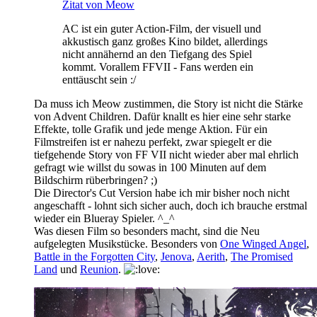
Zitat von Meow
AC ist ein guter Action-Film, der visuell und
akkustisch ganz großes Kino bildet, allerdings
nicht annähernd an den Tiefgang des Spiel
kommt. Vorallem FFVII - Fans werden ein
enttäuscht sein :/
Da muss ich Meow zustimmen, die Story ist nicht die Stärke
von Advent Children. Dafür knallt es hier eine sehr starke
Effekte, tolle Grafik und jede menge Aktion. Für ein
Filmstreifen ist er nahezu perfekt, zwar spiegelt er die
tiefgehende Story von FF VII nicht wieder aber mal ehrlich
gefragt wie willst du sowas in 100 Minuten auf dem
Bildschirm rüberbringen? ;)
Die Director's Cut Version habe ich mir bisher noch nicht
angeschafft - lohnt sich sicher auch, doch ich brauche erstmal
wieder ein Blueray Spieler. ^_^
Was diesen Film so besonders macht, sind die Neu
aufgelegten Musikstücke. Besonders von
One Winged Angel
,
Battle in the Forgotten City
,
Jenova
,
Aerith
,
The Promised
Land
und
Reunion
.