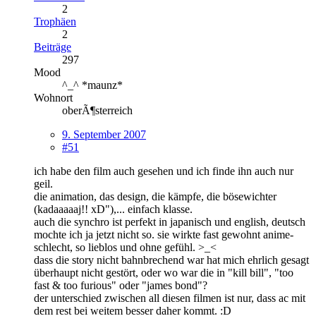
2
Trophäen
2
Beiträge
297
Mood
^_^ *maunz*
Wohnort
oberÃ¶sterreich
9. September 2007
#51
ich habe den film auch gesehen und ich finde ihn auch nur
geil.
die animation, das design, die kämpfe, die bösewichter
(kadaaaaaj!! xD"),... einfach klasse.
auch die synchro ist perfekt in japanisch und english, deutsch
mochte ich ja jetzt nicht so. sie wirkte fast gewohnt anime-
schlecht, so lieblos und ohne gefühl. >_<
dass die story nicht bahnbrechend war hat mich ehrlich gesagt
überhaupt nicht gestört, oder wo war die in "kill bill", "too
fast & too furious" oder "james bond"?
der unterschied zwischen all diesen filmen ist nur, dass ac mit
dem rest bei weitem besser daher kommt. :D