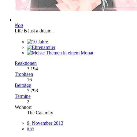
Noa
Life is just a dream..
Reaktionen
3.194
Trophäen
16
Beiträge
7.798
Termine
2
Wohnort
The Calamity
9. November 2013
#55