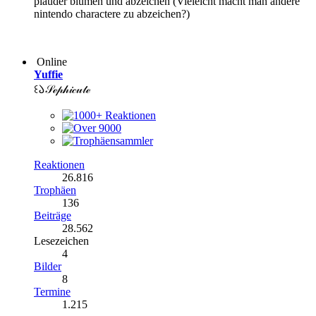
plauder blumen und abzeichen (Vieleicht macht man andere
nintendo charactere zu abzeichen?)
Online
Yuffie
꒰𑁬𝒮ℯ𝓅𝒽𝒾𝒸𝓊𝓉ℯ
Reaktionen
26.816
Trophäen
136
Beiträge
28.562
Lesezeichen
4
Bilder
8
Termine
1.215