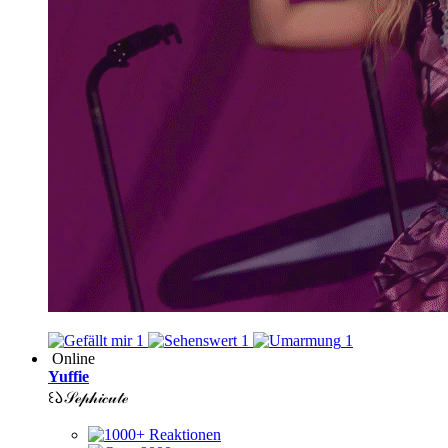
1
1
1
Online
Yuffie
꒰𑁬𝒮ℯ𝓅𝒽𝒾𝒸𝓊𝓉ℯ