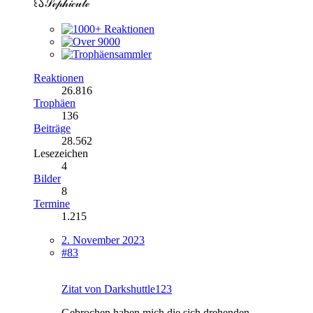
꒰𑁬𝒮ℯ𝓅𝒽𝒾𝒸𝓊𝓉ℯ
Reaktionen
26.816
Trophäen
136
Beiträge
28.562
Lesezeichen
4
Bilder
8
Termine
1.215
2. November 2023
#83
Zitat von Darkshuttle123
Gebrochen haben mich die sich drehenden