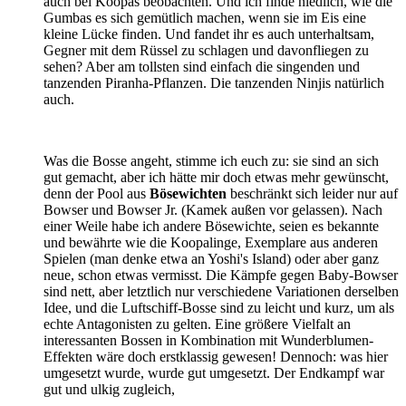
auch bei Koopas beobachten. Und ich finde niedlich, wie die
Gumbas es sich gemütlich machen, wenn sie im Eis eine
kleine Lücke finden. Und fandet ihr es auch unterhaltsam,
Gegner mit dem Rüssel zu schlagen und davonfliegen zu
sehen? Aber am tollsten sind einfach die singenden und
tanzenden Piranha-Pflanzen. Die tanzenden Ninjis natürlich
auch.
Was die Bosse angeht, stimme ich euch zu: sie sind an sich
gut gemacht, aber ich hätte mir doch etwas mehr gewünscht,
denn der Pool aus
Bösewichten
beschränkt sich leider nur auf
Bowser und Bowser Jr. (Kamek außen vor gelassen). Nach
einer Weile habe ich andere Bösewichte, seien es bekannte
und bewährte wie die Koopalinge, Exemplare aus anderen
Spielen (man denke etwa an Yoshi's Island) oder aber ganz
neue, schon etwas vermisst. Die Kämpfe gegen Baby-Bowser
sind nett, aber letztlich nur verschiedene Variationen derselben
Idee, und die Luftschiff-Bosse sind zu leicht und kurz, um als
echte Antagonisten zu gelten. Eine größere Vielfalt an
interessanten Bossen in Kombination mit Wunderblumen-
Effekten wäre doch erstklassig gewesen! Dennoch: was hier
umgesetzt wurde, wurde gut umgesetzt. Der Endkampf war
gut und ulkig zugleich,