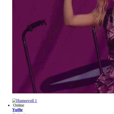
1
Online
Yuffie