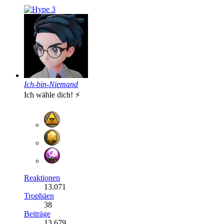
3
Ich-bin-Niemand
Ich wähle dich! ⚡️
Reaktionen
13.071
Trophäen
38
Beiträge
13.679