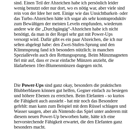
sind. Einen Teil der Abzeichen habe ich persönlich leider
wenig benutzt oder nur dort, wo es nötig war, aber viele sind
rein von der Idee her nett. Einige wie das Unsichtbarkeit- oder
das Turbo-Abzeichen hätte ich sogar als sehr kontraproduktiv
zum Bewältigen der meisten Leveln empfunden, wiederum
andere wie die „Durchgängig“-Abzeichen habe ich nicht
benötigt, da man in der Regel sehr gut mit Power-Ups
versorgt wird. Dafür gibt es ein paar Abzeichen, die ich nur
selten abgelegt habe: den Zwei-Stufen-Sprung und den
Klimmsprung fand ich besonders nützlich; in manchen
Spezialleveln auch den Rettungssprung. Beim Münzmagneten
fiel mir auf, dass er zwar einfache Münzen anzieht, die
lilafarbenen 10er-Blumenmünzen dagegen nicht.
Die
Power-Ups
sind ganz okay, besonders die praktischen
Blubberblasen können gut helfen, Gegner einfach zu besiegen
und höhere Ebenen zu erreichen. Beim Elefanten - so kurios
die Fähigkeit auch aussieht - hat mir noch das Besondere
gefehlt: man kann zum Beispiel mit dem Rüssel schlagen und
Wasser saugen, aber als Nintendo das Spiel unter anderem mit
diesem neuen Power-Up beworben hatte, hätte ich eine
hervorstechende Fähigkeit erwartet, die den Elefanten ganz
besonders macht.