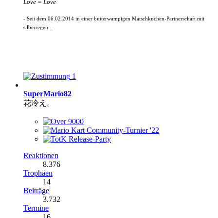
Love = Love
- Seit dem 06.02.2014 in einer butterwampigen Matschkuchen-Partnerschaft mit
silberregen -
1
SuperMario82
花冷え。
Reaktionen
8.376
Trophäen
14
Beiträge
3.732
Termine
16