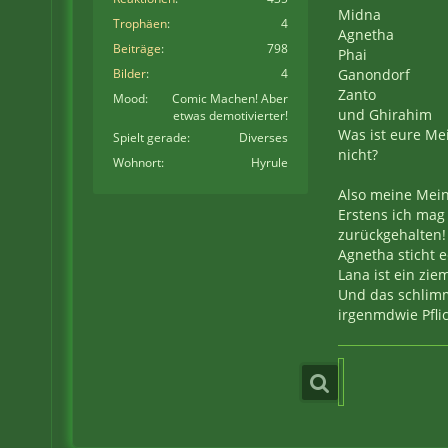
Midna
Trophäen
4
Agnetha
Beiträge
798
Phai
Bilder
4
Ganondorf
Zanto
Mood
Comic Machen! Aber
und Ghirahim
etwas demotivierter!
Was ist eure Me
Spielt gerade
Diverses
nicht?
Wohnort
Hyrule
Also meine Meinu
Erstens ich mag 
zurückgehalten!
Agnetha sticht e
Lana ist ein zie
Und das schlimm
irgenmdwie Pflic