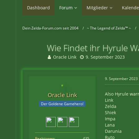
Dashboard
Forum
Mitglieder
Kalende
Dein Zelda-Forum.com seit 2004
~ The Legend of Zelda™ ~
Wie Findet ihr Hyrule W
Oracle Link
9. September 2023
9. September 2023
Also Hyrule warr
Oracle Link
Link
Der Goldene Gamehero!
Zelda
Shiek
Impa
Lana
Darunia
Ruto
Reaktionen
435