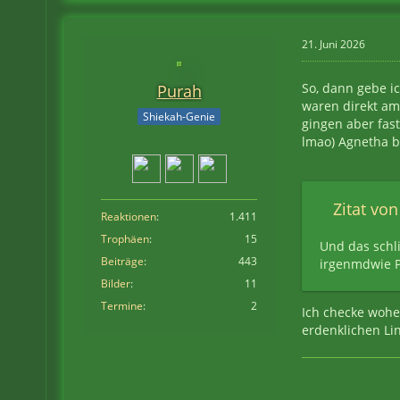
21. Juni 2026
So, dann gebe i
Purah
waren direkt am 
Shiekah-Genie
gingen aber fast 
lmao) Agnetha bi
Zitat von
Reaktionen
1.411
Trophäen
15
Und das schl
Beiträge
443
irgenmdwie Pf
Bilder
11
Termine
2
Ich checke woher
erdenklichen Lin