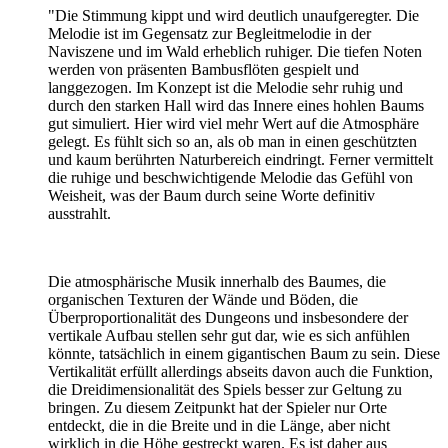
"Die Stimmung kippt und wird deutlich unaufgeregter. Die
Melodie ist im Gegensatz zur Begleitmelodie in der
Naviszene und im Wald erheblich ruhiger. Die tiefen Noten
werden von präsenten Bambusflöten gespielt und
langgezogen. Im Konzept ist die Melodie sehr ruhig und
durch den starken Hall wird das Innere eines hohlen Baums
gut simuliert. Hier wird viel mehr Wert auf die Atmosphäre
gelegt. Es fühlt sich so an, als ob man in einen geschützten
und kaum berührten Naturbereich eindringt. Ferner vermittelt
die ruhige und beschwichtigende Melodie das Gefühl von
Weisheit, was der Baum durch seine Worte definitiv
ausstrahlt.
Die atmosphärische Musik innerhalb des Baumes, die
organischen Texturen der Wände und Böden, die
Überproportionalität des Dungeons und insbesondere der
vertikale Aufbau stellen sehr gut dar, wie es sich anfühlen
könnte, tatsächlich in einem gigantischen Baum zu sein. Diese
Vertikalität erfüllt allerdings abseits davon auch die Funktion,
die Dreidimensionalität des Spiels besser zur Geltung zu
bringen. Zu diesem Zeitpunkt hat der Spieler nur Orte
entdeckt, die in die Breite und in die Länge, aber nicht
wirklich in die Höhe gestreckt waren. Es ist daher aus