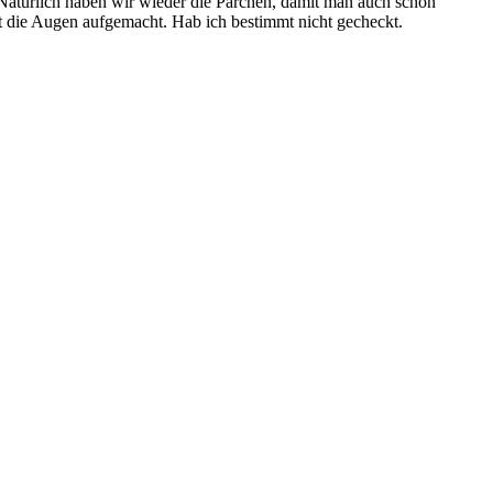
nt. Natürlich haben wir wieder die Pärchen, damit man auch schön
t die Augen aufgemacht. Hab ich bestimmt nicht gecheckt.