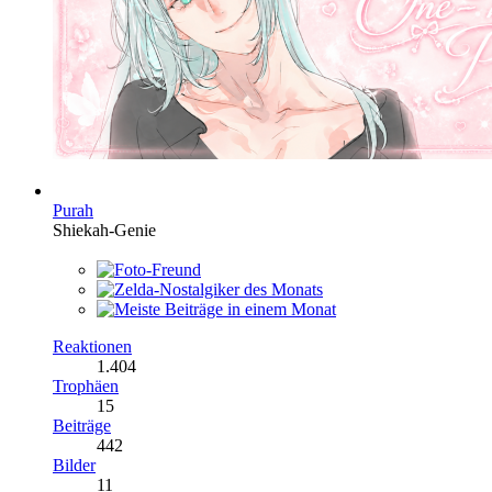
Purah
Shiekah-Genie
Reaktionen
1.404
Trophäen
15
Beiträge
442
Bilder
11