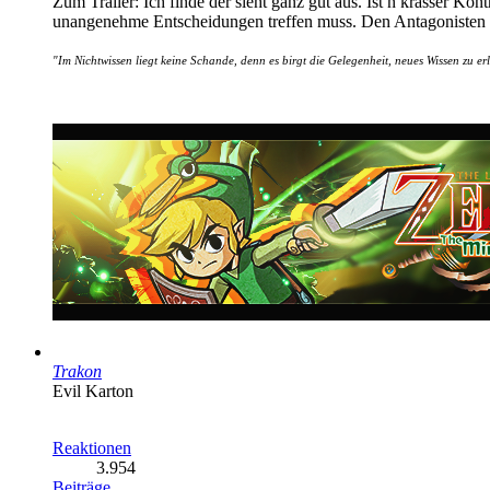
Zum Trailer: Ich finde der sieht ganz gut aus. Ist n krasser Ko
unangenehme Entscheidungen treffen muss. Den Antagonisten ha
"Im Nichtwissen
liegt keine Schande, denn es birgt die Gelegenheit, neues Wissen zu er
Trakon
Evil Karton
Reaktionen
3.954
Beiträge