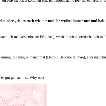
auf PlayStation 5 kommen soll. Es handelt sich dabei um ein Horror-G
elen oder geht es euch wie mir und ihr wolltet immer nur und habt
war auch mal kostenlos im PS+, iirc), weshalb ich theoretisch auch mit T
 Meinung. Ich mag es manchmal (Detroit: Become Human), aber manchmal
 es gut gemacht ist: Why not?