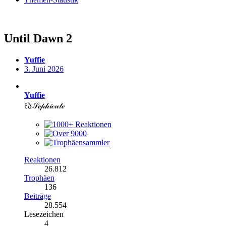
Until Dawn 2
Yuffie
3. Juni 2026
Yuffie
꒰𑁬𝒮ℯ𝓅𝒽𝒾𝒸𝓊𝓉ℯ
Reaktionen
26.812
Trophäen
136
Beiträge
28.554
Lesezeichen
4