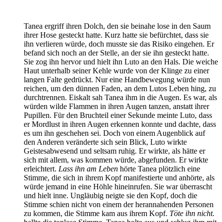
Tanea ergriff ihren Dolch, den sie beinahe lose in den Saum
ihrer Hose gesteckt hatte. Kurz hatte sie befürchtet, dass sie
ihn verlieren würde, doch musste sie das Risiko eingehen. Er
befand sich noch an der Stelle, an der sie ihn gesteckt hatte.
Sie zog ihn hervor und hielt ihn Luto an den Hals. Die weiche
Haut unterhalb seiner Kehle wurde von der Klinge zu einer
langen Falte gedrückt. Nur eine Handbewegung würde nun
reichen, um den dünnen Faden, an dem Lutos Leben hing, zu
durchtrennen. Eiskalt sah Tanea ihm in die Augen. Es war, als
würden wilde Flammen in ihren Augen tanzen, anstatt ihrer
Pupillen. Für den Bruchteil einer Sekunde meinte Luto, dass
er Mordlust in ihren Augen erkennen konnte und dachte, dass
es um ihn geschehen sei. Doch von einem Augenblick auf
den Anderen veränderte sich sein Blick, Luto wirkte
Geistesabwesend und seltsam ruhig. Er wirkte, als hätte er
sich mit allem, was kommen würde, abgefunden. Er wirkte
erleichtert.
Lass ihn am Leben
hörte Tanea plötzlich eine
Stimme, die sich in ihrem Kopf manifestierte und anhörte, als
würde jemand in eine Höhle hineinrufen. Sie war überrascht
und hielt inne. Ungläubig neigte sie den Kopf, doch die
Stimme schien nicht von einem der herannahenden Personen
zu kommen, die Stimme kam aus ihrem Kopf.
Töte ihn nicht.