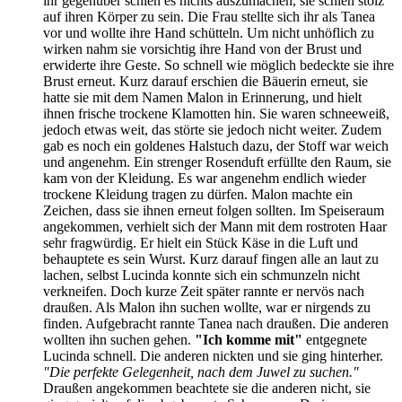
ihr gegenüber schien es nichts auszumachen, sie schien stolz
auf ihren Körper zu sein. Die Frau stellte sich ihr als Tanea
vor und wollte ihre Hand schütteln. Um nicht unhöflich zu
wirken nahm sie vorsichtig ihre Hand von der Brust und
erwiderte ihre Geste. So schnell wie möglich bedeckte sie ihre
Brust erneut. Kurz darauf erschien die Bäuerin erneut, sie
hatte sie mit dem Namen Malon in Erinnerung, und hielt
ihnen frische trockene Klamotten hin. Sie waren schneeweiß,
jedoch etwas weit, das störte sie jedoch nicht weiter. Zudem
gab es noch ein goldenes Halstuch dazu, der Stoff war weich
und angenehm. Ein strenger Rosenduft erfüllte den Raum, sie
kam von der Kleidung. Es war angenehm endlich wieder
trockene Kleidung tragen zu dürfen. Malon machte ein
Zeichen, dass sie ihnen erneut folgen sollten. Im Speiseraum
angekommen, verhielt sich der Mann mit dem rostroten Haar
sehr fragwürdig. Er hielt ein Stück Käse in die Luft und
behauptete es sein Wurst. Kurz darauf fingen alle an laut zu
lachen, selbst Lucinda konnte sich ein schmunzeln nicht
verkneifen. Doch kurze Zeit später rannte er nervös nach
draußen. Als Malon ihn suchen wollte, war er nirgends zu
finden. Aufgebracht rannte Tanea nach draußen. Die anderen
wollten ihn suchen gehen.
"Ich komme mit"
entgegnete
Lucinda schnell. Die anderen nickten und sie ging hinterher.
"Die perfekte Gelegenheit, nach dem Juwel zu suchen."
Draußen angekommen beachtete sie die anderen nicht, sie