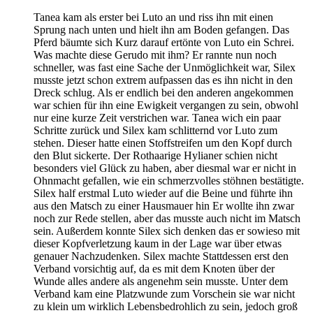
Tanea kam als erster bei Luto an und riss ihn mit einen
Sprung nach unten und hielt ihn am Boden gefangen. Das
Pferd bäumte sich Kurz darauf ertönte von Luto ein Schrei.
Was machte diese Gerudo mit ihm? Er rannte nun noch
schneller, was fast eine Sache der Unmöglichkeit war, Silex
musste jetzt schon extrem aufpassen das es ihn nicht in den
Dreck schlug. Als er endlich bei den anderen angekommen
war schien für ihn eine Ewigkeit vergangen zu sein, obwohl
nur eine kurze Zeit verstrichen war. Tanea wich ein paar
Schritte zurück und Silex kam schlitternd vor Luto zum
stehen. Dieser hatte einen Stoffstreifen um den Kopf durch
den Blut sickerte. Der Rothaarige Hylianer schien nicht
besonders viel Glück zu haben, aber diesmal war er nicht in
Ohnmacht gefallen, wie ein schmerzvolles stöhnen bestätigte.
Silex half erstmal Luto wieder auf die Beine und führte ihn
aus den Matsch zu einer Hausmauer hin Er wollte ihn zwar
noch zur Rede stellen, aber das musste auch nicht im Matsch
sein. Außerdem konnte Silex sich denken das er sowieso mit
dieser Kopfverletzung kaum in der Lage war über etwas
genauer Nachzudenken. Silex machte Stattdessen erst den
Verband vorsichtig auf, da es mit dem Knoten über der
Wunde alles andere als angenehm sein musste. Unter dem
Verband kam eine Platzwunde zum Vorschein sie war nicht
zu klein um wirklich Lebensbedrohlich zu sein, jedoch groß