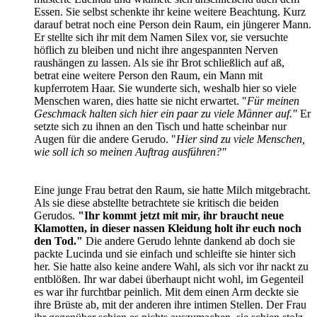
Essen. Sie selbst schenkte ihr keine weitere Beachtung. Kurz
darauf betrat noch eine Person dein Raum, ein jüngerer Mann.
Er stellte sich ihr mit dem Namen Silex vor, sie versuchte
höflich zu bleiben und nicht ihre angespannten Nerven
raushängen zu lassen. Als sie ihr Brot schließlich auf aß,
betrat eine weitere Person den Raum, ein Mann mit
kupferrotem Haar. Sie wunderte sich, weshalb hier so viele
Menschen waren, dies hatte sie nicht erwartet. "
Für meinen
Geschmack halten sich hier ein paar zu viele Männer auf."
Er
setzte sich zu ihnen an den Tisch und hatte scheinbar nur
Augen für die andere Gerudo. "
Hier sind zu viele Menschen,
wie soll ich so meinen Auftrag ausführen?"
Eine junge Frau betrat den Raum, sie hatte Milch mitgebracht.
Als sie diese abstellte betrachtete sie kritisch die beiden
Gerudos.
"Ihr kommt jetzt mit mir, ihr braucht neue
Klamotten, in dieser nassen Kleidung holt ihr euch noch
den Tod."
Die andere Gerudo lehnte dankend ab doch sie
packte Lucinda und sie einfach und schleifte sie hinter sich
her. Sie hatte also keine andere Wahl, als sich vor ihr nackt zu
entblößen. Ihr war dabei überhaupt nicht wohl, im Gegenteil
es war ihr furchtbar peinlich. Mit dem einen Arm deckte sie
ihre Brüste ab, mit der anderen ihre intimen Stellen. Der Frau