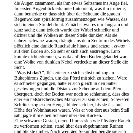
die Augen zusammen, als ihm etwas Seltsames ins Auge fiel.
Im ersten Augenblick erkannte Luto nicht, was ihn irritierte;
dann bemerkte er, dass sich über der Scheune die grauen
Regenwolken spiralförmig zusammenzogen wie Wasser, das
sich in einen Strudel dreht. Zunächst war es nur langsam und
ganz sacht; dann jedoch wurde der Wirbel schneller und
dichter und die Wolken an dieser Stelle dunkler. Als sie
nahezu schwarz waren, drängte aus dem Zentrum des Wirbels
plötzlich eine dunkle Rauchsäule hinaus und setzte...
etwas
auf dem Boden ab. So sehr er sich auch anstrengte, Luto
konnte nicht erkennen, was da auf dem Boden gelandet war;
eine Wolke von dunklen Nebel verdeckte an dieser Stelle die
Sicht.
"Was ist das?"
, flüsterte er zu sich selbst und zog an
Bukephirons Zügeln, um das Pferd mit sich zu ziehen. Wäre
es schneller gegangen, hätte er sich gleich in den Sattel
geschwungen und die Distanz zur Scheune auf dem Pferd
überquert, doch der Boden war noch so schlammig, dass dies
eher ein halsbrecherisches Manöver zu sein schien. Schweren
Schrittes zog er den Hengst hinter sich her, bis sie fast auf
Höhe des Wohnhauses waren. Was er von dort aus beim Stall
sah, jagte ihm einen Schauer über den Rücken.
Eine schwarze Gestalt, deren Umriss sich wie flüssiger Rauch
zu verformen schien, stand über den abgebrannten Ruinen
und blickte umher. Nach wenigen Sekunden beugte sie sich