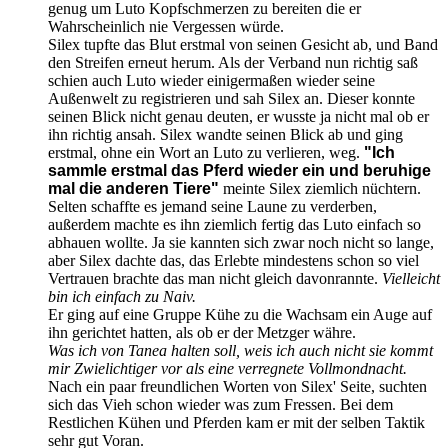
genug um Luto Kopfschmerzen zu bereiten die er
Wahrscheinlich nie Vergessen würde.
Silex tupfte das Blut erstmal von seinen Gesicht ab, und Band
den Streifen erneut herum. Als der Verband nun richtig saß
schien auch Luto wieder einigermaßen wieder seine
Außenwelt zu registrieren und sah Silex an. Dieser konnte
seinen Blick nicht genau deuten, er wusste ja nicht mal ob er
ihn richtig ansah. Silex wandte seinen Blick ab und ging
erstmal, ohne ein Wort an Luto zu verlieren, weg.
"Ich
sammle erstmal das Pferd wieder ein und beruhige
mal die anderen Tiere"
meinte Silex ziemlich nüchtern.
Selten schaffte es jemand seine Laune zu verderben,
außerdem machte es ihn ziemlich fertig das Luto einfach so
abhauen wollte. Ja sie kannten sich zwar noch nicht so lange,
aber Silex dachte das, das Erlebte mindestens schon so viel
Vertrauen brachte das man nicht gleich davonrannte.
Vielleicht
bin ich einfach zu Naiv.
Er ging auf eine Gruppe Kühe zu die Wachsam ein Auge auf
ihn gerichtet hatten, als ob er der Metzger währe.
Was ich von Tanea halten soll, weis ich auch nicht sie kommt
mir Zwielichtiger vor als eine verregnete Vollmondnacht.
Nach ein paar freundlichen Worten von Silex' Seite, suchten
sich das Vieh schon wieder was zum Fressen. Bei dem
Restlichen Kühen und Pferden kam er mit der selben Taktik
sehr gut Voran.