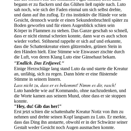
begann er zu flackern und das Glühen ließ rapide nach. Luto
sah noch, wie sich der Faden einmal um sich selbst drehte,
und dann auf ihn zuflog. Er riss instinktiv die Hände vor sein
Gesicht, dennoch wurde er einen Sekundenbruchteil später zu
Boden geworfen und für einen Augenblick schien sein
Körper in Flammen zu stehen. Das Ganze geschah so schnell,
dass er nicht einmal schreien konnte, dann war es auch schon
wieder vorbei. Stöhnend rappelte er sich auf und erkannte,
dass die Schattenkreatur einen glitzernden, grünen Stein in
den Händen hielt. Eine Stimme wie Eiswasser zischte durch
die Luft, von deren Klang Luto eine Gänsehaut bekam.
"Endlich. Das Erdjuwel."
Einige Herzschläge lang stand Luto da und starrte die Kreatur
an, unfähig, sich zu regen. Dann hörte er eine flüsternde
Stimme in seinem Innern.
Lass nicht zu, dass er es bekommt! Nimm es dir, rasch!
Luto handelte wie auf Kommando, ohne nachzudenken, und
die Worte kamen aus seinem Mund, ohne dass er sie stoppen
konnte.
"Hey, du! Gib das her!"
Erst jetzt schien die schattenhafte Kreatur Notiz von ihm zu
nehmen und drehte seinen Kopf langsam zu Luto. Er merkte,
dass das Ding ihn anstarrte, obwohl er in der Schwärze seiner
Gestalt weder Gesicht noch Augen ausmachen konnte.