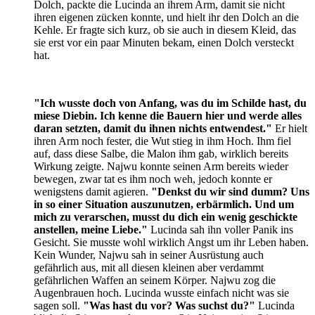
Dolch, packte die Lucinda an ihrem Arm, damit sie nicht
ihren eigenen zücken konnte, und hielt ihr den Dolch an die
Kehle. Er fragte sich kurz, ob sie auch in diesem Kleid, das
sie erst vor ein paar Minuten bekam, einen Dolch versteckt
hat.
"Ich wusste doch von Anfang, was du im Schilde hast, du
miese Diebin. Ich kenne die Bauern hier und werde alles
daran setzten, damit du ihnen nichts entwendest."
Er hielt
ihren Arm noch fester, die Wut stieg in ihm Hoch. Ihm fiel
auf, dass diese Salbe, die Malon ihm gab, wirklich bereits
Wirkung zeigte. Najwu konnte seinen Arm bereits wieder
bewegen, zwar tat es ihm noch weh, jedoch konnte er
wenigstens damit agieren.
"Denkst du wir sind dumm? Uns
in so einer Situation auszunutzen, erbärmlich. Und um
mich zu verarschen, musst du dich ein wenig geschickte
anstellen, meine Liebe."
Lucinda sah ihn voller Panik ins
Gesicht. Sie musste wohl wirklich Angst um ihr Leben haben.
Kein Wunder, Najwu sah in seiner Ausrüstung auch
gefährlich aus, mit all diesen kleinen aber verdammt
gefährlichen Waffen an seinem Körper. Najwu zog die
Augenbrauen hoch. Lucinda wusste einfach nicht was sie
sagen soll.
"Was hast du vor? Was suchst du?"
Lucinda