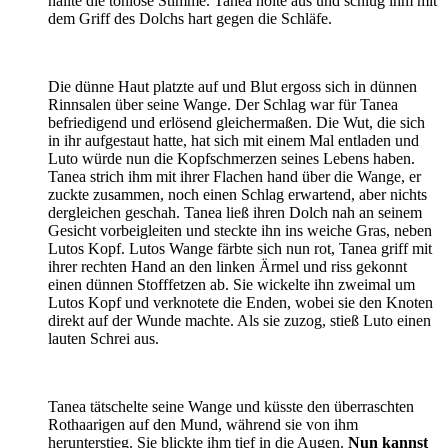
hallte die tonlose Stimme. Tanea holte aus und schlug ihm mit
dem Griff des Dolchs hart gegen die Schläfe.
Die dünne Haut platzte auf und Blut ergoss sich in dünnen
Rinnsalen über seine Wange. Der Schlag war für Tanea
befriedigend und erlösend gleichermaßen. Die Wut, die sich
in ihr aufgestaut hatte, hat sich mit einem Mal entladen und
Luto würde nun die Kopfschmerzen seines Lebens haben.
Tanea strich ihm mit ihrer Flachen hand über die Wange, er
zuckte zusammen, noch einen Schlag erwartend, aber nichts
dergleichen geschah. Tanea ließ ihren Dolch nah an seinem
Gesicht vorbeigleiten und steckte ihn ins weiche Gras, neben
Lutos Kopf. Lutos Wange färbte sich nun rot, Tanea griff mit
ihrer rechten Hand an den linken Ärmel und riss gekonnt
einen dünnen Stofffetzen ab. Sie wickelte ihn zweimal um
Lutos Kopf und verknotete die Enden, wobei sie den Knoten
direkt auf der Wunde machte. Als sie zuzog, stieß Luto einen
lauten Schrei aus.
Tanea tätschelte seine Wange und küsste den überraschten
Rothaarigen auf den Mund, während sie von ihm
herunterstieg. Sie blickte ihm tief in die Augen.
Nun kannst