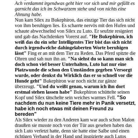
Ach verdammt irgendwas geht hier vor sich und mir gefällt es
garnicht das ich im Schwarzem stehe und von nichts eine
Ahnung habe.
Nun kam Silex zu Bukephiron, das einzige Tier das sich nicht
von ihm beruhigen lies. Es scharrte nervös mit den Hufen und
schaute abwechselnd von Silex zu Luto. Er seufzte resigniert
und gab das Nachdenken Vorerst auf.
"He Bukephiron, ich
weiß das du ein sehr Intelligentes Tier bist das sich nicht
durch irgendwelche dahingelaberten Worte beruhigen
lässt"
Fing er an mit dem Tier zu Reden. Das Pferd spitzte die
Ohren und sah nun ihn an.
"Na siehst du so kann man sich
doch schon viel besser Unterhalten, Luto hat nur eine
Platzwunde die schon den Umständen gegeben Versorgt
wurde, oder denkst du Wirklich das er so schnell vor die
Hunde geht"
Bukephiron war noch nicht zur gänze
überzeugt.
"Und du weißt genau, warum ich ihn dort
erstmal stehen lassen habe"
Bukephiron schüttelte seinen
Kopf und Silex tätschelte sein weiches warmes Fell.
"So
nachdem du nun keine Tiere mehr in Panik versetzt,
habe ich noch etwas mit deinen Freund zu
bereden"
Als Silex wieder zu den Anderen kam war auch schon Malon
draußen sie musste noch von der Tür aus gesehen haben das
sich Luto verletzt hatte, denn sie hatte eine Salbe und einen
richtigen Verband in der Hand und inspizierte auch Lutos