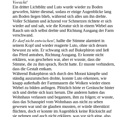
Vorsicht!
Ein dritter Lichtblitz und Luto wurde wieder zu Boden
geworfen, härter diesmal, sodass er einige Augenblicke lang
am Boden liegen blieb, während sich alles um ihn drehte.
Voller Schlamm und ächzend vor Schmerzen richtete er sich
wieder auf und sah, wie die Kreatur sich in einem Wirbel aus
Rauch um sich selbst drehte und Richtung Ausgang der Farm
verschwand.
Er darf nicht entwischen!
, hallte die Stimme alarmiert in
seinem Kopf und wieder reagierte Luto, ohne sich dessen
bewusst zu sein. Er schwang sich auf Bukephiron und ließ
das Pferd antraben, Richtung Ausgang. Er konnte nicht
erklären, was geschehen war, aber er wusste, dass die
Stimme, die zu ihm sprach, Recht hatte. Er musste verhindern,
dass die Gestalt entkam.
Während Bukephiron sich durch den Morast kämpfte und
ständig auszurutschen drohte, konnte Luto erkennen, wie
knapp außerhalb der Farmmauern die Wolken wieder einen
Wirbel zu bilden anfingen. Plötzlich hörte er Geräusche hinter
sich und drehte sich kurz herum. Die anderen hatten das
Wohnhaus verlassen und begannen, ihm zu folgen; er wusste,
dass das Schauspiel vom Wohnhaus aus nicht zu sehen
gewesen war und sie glauben mussten, er würde überstürzt
flüchten, doch er konnte im Augenblick keine Rücksicht auf
sie nehmen und auch nicht erklären, was vor sich ging, also