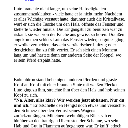
Luto brauchte nicht lange, um seine Habseligkeiten
zusammenzuklauben - viele hatte er ja nicht mehr. Nachdem
er alles Wichtige verstaut hatte, darunter auch die Kristallvase,
warf er sich die Tasche um den Hals, öffnete das Fenster und
kletterte wieder hinaus. Die Eingangstür zu benutzen war zu
riskant, sie war von der Küche aus gewiss zu hören. Draußen
angekommen schloss Luto das Fenster wieder, so gut es ging;
er wollte vermeiden, dass ein verräterischer Luftzug oder
dergleichen ihn zu früh verriet. Er sah sich einen Moment
lang um und hastete dann zur anderen Seite der Koppel, wo
er sein Pferd erspäht hatte.
Bukephiron stand bei einigen anderen Pferden und graste
Kopf an Kopf mit einer braunen Stute mit weißen Flecken.
Luto ging zu ihm, streichte ihm über den Hals und hob seinen
Kopf zu sich.
"Na, Alter, alles klar? Wir werden jetzt abhauen. Nur du
und ich."
Er tätschelte den Hengst noch etwas und versuchte,
den Schmerz über den Verlust seines Wagens
zurückzudrängen. Mit einem wehmütigen Blick sah er
hinüber zu den traurigen Überresten der Scheune, wo sein
Hab und Gut in Flammen aufgegangen war. Er kniff jedoch