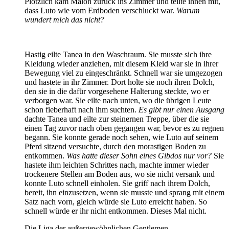
Plötzlich kam Malon zurück ins Zimmer und teilte ihnen mit,
dass Luto wie vom Erdboden verschluckt war.
Warum
wundert mich das nicht?
Hastig eilte Tanea in den Waschraum. Sie musste sich ihre
Kleidung wieder anziehen, mit diesem Kleid war sie in ihrer
Bewegung viel zu eingeschränkt. Schnell war sie umgezogen
und hastete in ihr Zimmer. Dort holte sie noch ihren Dolch,
den sie in die dafür vorgesehene Halterung steckte, wo er
verborgen war. Sie eilte nach unten, wo die übrigen Leute
schon fieberhaft nach ihm suchten.
Es gibt nur einen Ausgang
dachte Tanea und eilte zur steinernen Treppe, über die sie
einen Tag zuvor nach oben gegangen war, bevor es zu regnen
begann. Sie konnte gerade noch sehen, wie Luto auf seinem
Pferd sitzend versuchte, durch den morastigen Boden zu
entkommen.
Was hatte dieser Sohn eines Gibdos nur vor?
Sie
hastete ihm leichten Schrittes nach, machte immer wieder
trockenere Stellen am Boden aus, wo sie nicht versank und
konnte Luto schnell einholen. Sie griff nach ihrem Dolch,
bereit, ihn einzusetzen, wenn sie musste und sprang mit einem
Satz nach vorn, gleich würde sie Luto erreicht haben. So
schnell würde er ihr nicht entkommen. Dieses Mal nicht.
Die Liga der außergewöhnlichen Gentlemen