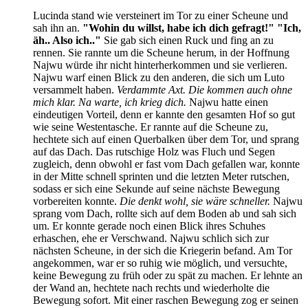
Lucinda stand wie versteinert im Tor zu einer Scheune und
sah ihn an.
"Wohin du willst, habe ich dich gefragt!"
"Ich,
äh.. Also ich.."
Sie gab sich einen Ruck und fing an zu
rennen. Sie rannte um die Scheune herum, in der Hoffnung
Najwu würde ihr nicht hinterherkommen und sie verlieren.
Najwu warf einen Blick zu den anderen, die sich um Luto
versammelt haben.
Verdammte Axt. Die kommen auch ohne
mich klar. Na warte, ich krieg dich.
Najwu hatte einen
eindeutigen Vorteil, denn er kannte den gesamten Hof so gut
wie seine Westentasche. Er rannte auf die Scheune zu,
hechtete sich auf einen Querbalken über dem Tor, und sprang
auf das Dach. Das rutschige Holz was Fluch und Segen
zugleich, denn obwohl er fast vom Dach gefallen war, konnte
in der Mitte schnell sprinten und die letzten Meter rutschen,
sodass er sich eine Sekunde auf seine nächste Bewegung
vorbereiten konnte.
Die denkt wohl, sie wäre schneller.
Najwu
sprang vom Dach, rollte sich auf dem Boden ab und sah sich
um. Er konnte gerade noch einen Blick ihres Schuhes
erhaschen, ehe er Verschwand. Najwu schlich sich zur
nächsten Scheune, in der sich die Kriegerin befand. Am Tor
angekommen, war er so ruhig wie möglich, und versuchte,
keine Bewegung zu früh oder zu spät zu machen. Er lehnte an
der Wand an, hechtete nach rechts und wiederholte die
Bewegung sofort. Mit einer raschen Bewegung zog er seinen