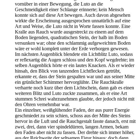
vornüber in einer Bewegung, die Luto an die
Geschmeidigkeit einer Schlange erinnerte; kein Mensch
konnte sich auf diese Art bewegen. Auch davon abgesehen
wirkte die Erscheinung ausgesprochen unnatürlich auf eine
Art und Weise, die Luto nicht in Worte fassen konnte. Eine
Kralle aus Rauch wurde ausgestreckt zu einem auf dem
Boden liegenden, quadratischen Stein, der halb im Boden
versunken war; ohne den schlammig aufgeweichten Boden
wäre er wohl komplett unter der Erde verborgen gewesen.
Im nächsten Augenblick blendete ein Lichtblitz Luto, sodass
er reflexartig die Augen schloss und den Kopf wegdrehte; im
selben Augenblick hörte er ein lautes Knacken. Als er wieder
hinsah, den Blick von tanzenden Lichtflecken getrübt,
erkannte er, dass der Stein gespalten war und aus seiner Mitte
ein grünlicher Schimmer hervorglühte. Die Rauchkralle
verharrte noch kurz über dem Lichtschein, dann gab es einen
weiteren Blitz und Luto zuckte zusammen, als er eine Art
stummen Schrei wahrzunehmen glaubte, der jedoch nicht mit
den Ohren vernehmbar war.
Ein einzelner, weißglühender Faden, der aus purer Energie
geschmiedet zu sein schien, schoss aus der Mitte des Steins
hervor in die Luft und die Rauchgestalt fasste danach, erst mit
zwei, drei, dann vier spindeldürren, langen Armen, bekam
den Faden aber nicht zu fassen. Der drehte sich immer höher,
aus der Reichweite der seltsamen Figur hinaus; doch dann