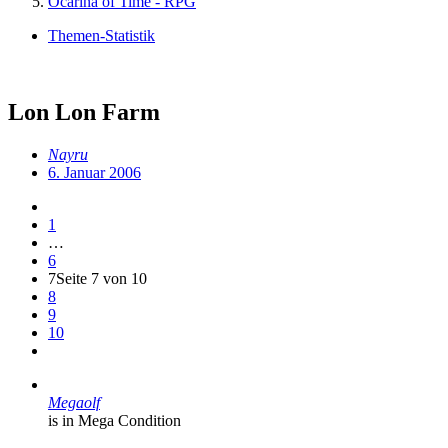
Ocarina of Time - RPG
Themen-Statistik
Lon Lon Farm
Nayru
6. Januar 2006
1
…
6
7
Seite 7 von 10
8
9
10
Megaolf
is in Mega Condition