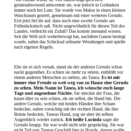
geistesabwesend antwortete sie, war jedoch in Gedanken
immer noch bei Luto. Sie wurde von Malon in einen kleinen
Waschraum gezerrt, gemeinsam mit einer weiteren Gerudo.
Erst jetzt fiel ihr auf, dass noch eine zweite Gerudo am
Frühstückstisch saß. Nicht ungewöhnlich für diesen Teil des
Landes, vielleicht ein Zufall? Das konnte niemand wissen.
Seit die Welt sich weiterbewegt hat, nachdem Ganon besiegt
wurde, nahm das Schicksal seltsame Wendungen und spielte
nach eigenen Regeln.
Ehe sie es sich versah, stand sie der anderen Gerudo schon
nackt gegenüber. Es schien sie mehr zu stören, entblößt vor
einem anderen Menschen zu stehen, als Tanea.
Es ist mir
immer eine Freude so weit weg von zu Hause eine Gerudo
zu sehen. Mein Name ist Tanea, ich wünsche euch lange
Tage und angenehme Nächte.
Sie streckte der Frau, die
kaum älter zu sein schien, als sie selbst, die Hand hin. Die
andere Gerudo, welche mit beiden Händen ihre Scham
bedeckte, nahm vorsichtig mit der rechten Hand, die ihre
Brüste bedeckte, Taneas Hand, zog sie aber im selben
Augenblick wieder zurück.
Ich heiße Lucinda
sagte die
Gerudo knapp. Sie war wohl nicht sehr gesprächig. Sie war
nicht Teil von Taneas Geschäft hier in Hyrule, darum wollte