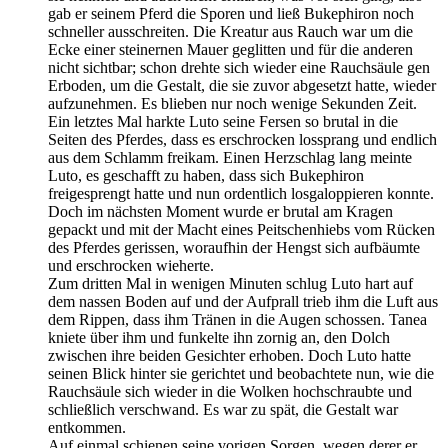
gab er seinem Pferd die Sporen und ließ Bukephiron noch
schneller ausschreiten. Die Kreatur aus Rauch war um die
Ecke einer steinernen Mauer geglitten und für die anderen
nicht sichtbar; schon drehte sich wieder eine Rauchsäule gen
Erboden, um die Gestalt, die sie zuvor abgesetzt hatte, wieder
aufzunehmen. Es blieben nur noch wenige Sekunden Zeit.
Ein letztes Mal harkte Luto seine Fersen so brutal in die
Seiten des Pferdes, dass es erschrocken lossprang und endlich
aus dem Schlamm freikam. Einen Herzschlag lang meinte
Luto, es geschafft zu haben, dass sich Bukephiron
freigesprengt hatte und nun ordentlich losgaloppieren konnte.
Doch im nächsten Moment wurde er brutal am Kragen
gepackt und mit der Macht eines Peitschenhiebs vom Rücken
des Pferdes gerissen, woraufhin der Hengst sich aufbäumte
und erschrocken wieherte.
Zum dritten Mal in wenigen Minuten schlug Luto hart auf
dem nassen Boden auf und der Aufprall trieb ihm die Luft aus
dem Rippen, dass ihm Tränen in die Augen schossen. Tanea
kniete über ihm und funkelte ihn zornig an, den Dolch
zwischen ihre beiden Gesichter erhoben. Doch Luto hatte
seinen Blick hinter sie gerichtet und beobachtete nun, wie die
Rauchsäule sich wieder in die Wolken hochschraubte und
schließlich verschwand. Es war zu spät, die Gestalt war
entkommen.
Auf einmal schienen seine vorigen Sorgen, wegen derer er