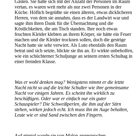
Gästen. Sie hatte sich mit der Anzahl der Personen im Raum
vertan, es waren weit mehr als nur zwei Personen in der
Küche. Höflich begrüßte sie einen älteren, etwas dicklicheren
Herren, von dem sie annahm, dass es der Landwirt war und
sagte ihm ihren Dank für die Übernachtung und die
Köstlichkeiten, die am Tisch standen. Ihre noch etwas
feuchten Kleider klebten an ihrem Körper, sie hätte ein Feuer
machen und die Kleider trocknen sollen, doch die gestrige
Nacht hatte sie sehr verwirrt. Als Luto ebenfalls den Raum
betrat und sich setzte, blickte sie ihn an. Er wirkte unbeholfen,
wie ein schüchterner Schuljunge an seinem ersten Schultag in
einer fremden Klasse.
Was er wohl denken mag? Wenigstens nimmt er die letzte
Nacht nicht so auf die leichte Schulter wie ihre gemeinsame
Nacht vor einigen Jahren. Es scheint ihn wirklich zu
beschäftigen. Oder war er einfach nur ein guter
Schauspieler? Die Schweißperlen, die ihm auf der Stirn
stehen, wirken jedoch echt. Ich muss ihn im Auge behalten,
Leute wie er sind Sand zwischen den Fingern.
Auf einmal wurde sie von Malon angesprochen,