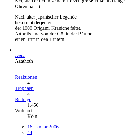
Nei, weil er tief in seinem Herzen große Füße und lange
Ohren hat =)
Nach alter japanischer Legende
bekommt derjenige,
der 1000 Origami-Kraniche faltet,
Arthritis und von der Göttin der Bäume
einen Tritt in den Hintern.
Dacs
Azathoth
Reaktionen
4
Trophäen
4
Beiträge
1.456
Wohnort
Köln
16. Januar 2006
#4