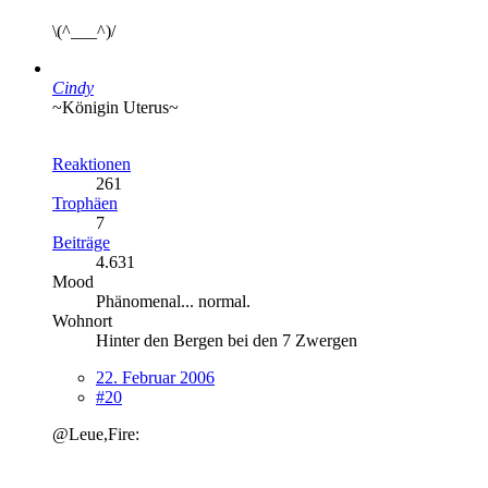
\(^___^)/
Cindy
~Königin Uterus~
Reaktionen
261
Trophäen
7
Beiträge
4.631
Mood
Phänomenal... normal.
Wohnort
Hinter den Bergen bei den 7 Zwergen
22. Februar 2006
#20
@Leue,Fire: