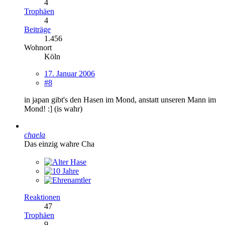
4
Trophäen
4
Beiträge
1.456
Wohnort
Köln
17. Januar 2006
#8
in japan gibt's den Hasen im Mond, anstatt unseren Mann im
Mond! :] (is wahr)
chaela
Das einzig wahre Cha
Reaktionen
47
Trophäen
9