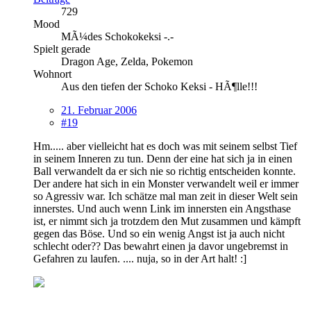
729
Mood
MÃ¼des Schokokeksi -.-
Spielt gerade
Dragon Age, Zelda, Pokemon
Wohnort
Aus den tiefen der Schoko Keksi - HÃ¶lle!!!
21. Februar 2006
#19
Hm..... aber vielleicht hat es doch was mit seinem selbst Tief
in seinem Inneren zu tun. Denn der eine hat sich ja in einen
Ball verwandelt da er sich nie so richtig entscheiden konnte.
Der andere hat sich in ein Monster verwandelt weil er immer
so Agressiv war. Ich schätze mal man zeit in dieser Welt sein
innerstes. Und auch wenn Link im innersten ein Angsthase
ist, er nimmt sich ja trotzdem den Mut zusammen und kämpft
gegen das Böse. Und so ein wenig Angst ist ja auch nicht
schlecht oder?? Das bewahrt einen ja davor ungebremst in
Gefahren zu laufen. .... nuja, so in der Art halt! :]