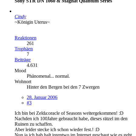
Sony STR DN 1060 & Magnat Quantum Series
Cindy
~Königin Uterus~
Reaktionen
261
Trophäen
7
Beiträge
4.631
Mood
Phänomenal... normal.
Wohnort
Hinter den Bergen bei den 7 Zwergen
28. Januar 2006
#3
Ich bin bei Zelda:oracle of Seasons weitergekommen! :D
Nachden ich 100Jahre gebraucht habe, dieses rätzel im den
Ruinen zu schaffen.
Aber leider stecke ich schon wieder fest.! :D
Nun ja,ich hab halt irgentwo im Internet geschaut wie es geht