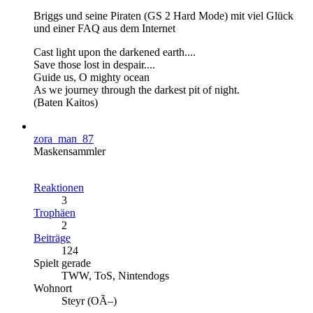
Briggs und seine Piraten (GS 2 Hard Mode) mit viel Glück
und einer FAQ aus dem Internet
Cast light upon the darkened earth....
Save those lost in despair....
Guide us, O mighty ocean
As we journey through the darkest pit of night.
(Baten Kaitos)
zora_man_87
Maskensammler
Reaktionen
3
Trophäen
2
Beiträge
124
Spielt gerade
TWW, ToS, Nintendogs
Wohnort
Steyr (OÃ–)