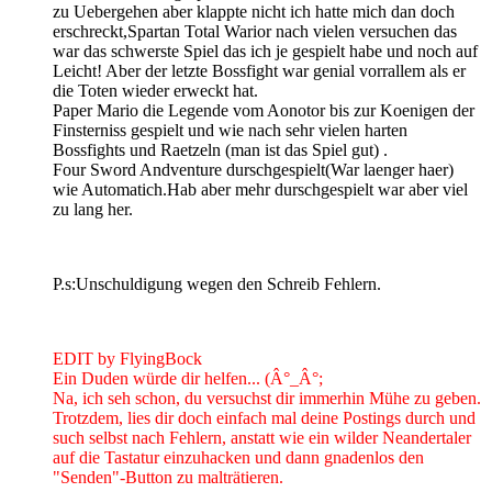
zu Uebergehen aber klappte nicht ich hatte mich dan doch
erschreckt,Spartan Total Warior nach vielen versuchen das
war das schwerste Spiel das ich je gespielt habe und noch auf
Leicht! Aber der letzte Bossfight war genial vorrallem als er
die Toten wieder erweckt hat.
Paper Mario die Legende vom Aonotor bis zur Koenigen der
Finsterniss gespielt und wie nach sehr vielen harten
Bossfights und Raetzeln (man ist das Spiel gut) .
Four Sword Andventure durschgespielt(War laenger haer)
wie Automatich.Hab aber mehr durschgespielt war aber viel
zu lang her.
P.s:Unschuldigung wegen den Schreib Fehlern.
EDIT by FlyingBock
Ein Duden würde dir helfen... (Â°_Â°;
Na, ich seh schon, du versuchst dir immerhin Mühe zu geben.
Trotzdem, lies dir doch einfach mal deine Postings durch und
such selbst nach Fehlern, anstatt wie ein wilder Neandertaler
auf die Tastatur einzuhacken und dann gnadenlos den
"Senden"-Button zu malträtieren.