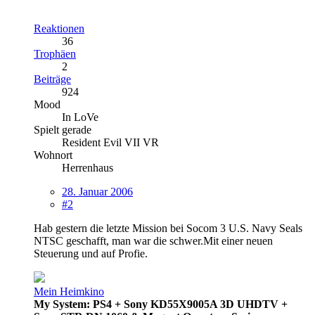
Reaktionen
36
Trophäen
2
Beiträge
924
Mood
In LoVe
Spielt gerade
Resident Evil VII VR
Wohnort
Herrenhaus
28. Januar 2006
#2
Hab gestern die letzte Mission bei Socom 3 U.S. Navy Seals
NTSC geschafft, man war die schwer.Mit einer neuen
Steuerung und auf Profie.
Mein Heimkino
My System: PS4 + Sony KD55X9005A 3D UHDTV +