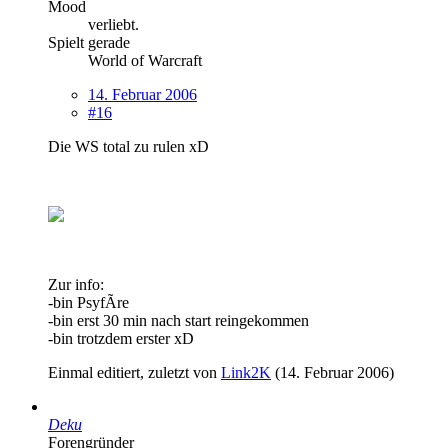
Mood
verliebt.
Spielt gerade
World of Warcraft
14. Februar 2006
#16
Die WS total zu rulen xD
Zur info:
-bin PsyfÃ­re
-bin erst 30 min nach start reingekommen
-bin trotzdem erster xD
Einmal editiert, zuletzt von
Link2K
(
14. Februar 2006
)
Deku
Forengründer