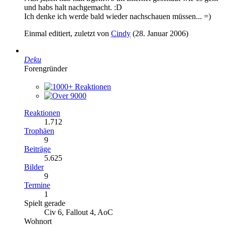
und habs halt nachgemacht. :D
Ich denke ich werde bald wieder nachschauen müssen... =)
Einmal editiert, zuletzt von
Cindy
(
28. Januar 2006
)
Deku
Forengründer
Reaktionen
1.712
Trophäen
9
Beiträge
5.625
Bilder
9
Termine
1
Spielt gerade
Civ 6, Fallout 4, AoC
Wohnort