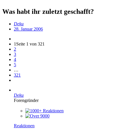
Was habt ihr zuletzt geschafft?
Deku
28. Januar 2006
1
Seite 1 von 321
2
3
4
5
…
321
Deku
Forengründer
Reaktionen