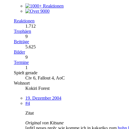
Reaktionen
1.712
Trophäen
9
Beiträge
5.625
Bilder
9
Termine
1
Spielt gerade
Civ 6, Fallout 4, AoC
Wohnort
Kokiri Forest
19. Dezember 2004
#4
Zitat
Original von Kitsune
[edit] neues prob: wie komme ich in kakariko zum
huhn h