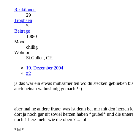
Reaktionen
29
Trophäen
5
Beiträge
1.880
Mood
chillig
Wohnort
St.Gallen, CH
19. Dezember 2004
#2
ja das war ein etwas mühsamer teil wo du stecken geblieben bis
auch beinah wahnsinnig gemacht! :)
aber mal ne andere frage: was ist denn bei mir mit den herzen 
dort ja noch gar nit soviel herzen haben *grübel* und die untere
noch 1 herz mehr wie die obere? ... lol
*lol*