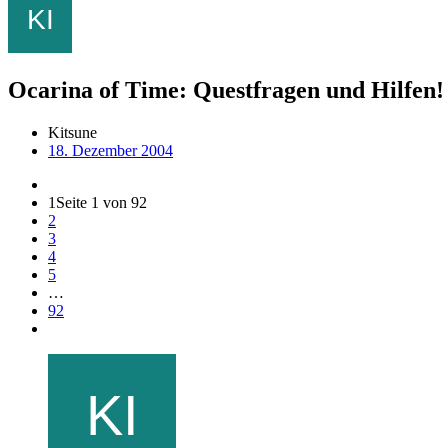
Ocarina of Time: Questfragen und Hilfen!
Kitsune
18. Dezember 2004
1
Seite 1 von 92
2
3
4
5
…
92