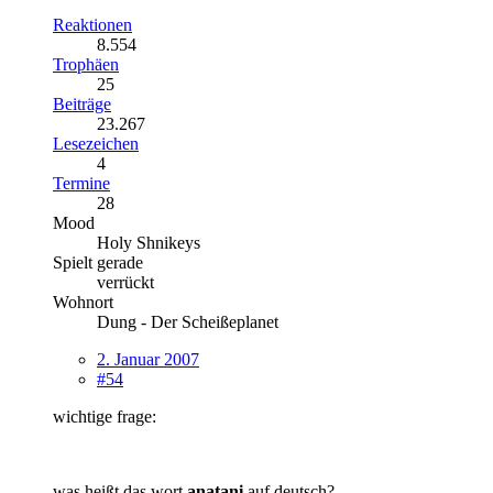
Reaktionen
8.554
Trophäen
25
Beiträge
23.267
Lesezeichen
4
Termine
28
Mood
Holy Shnikeys
Spielt gerade
verrückt
Wohnort
Dung - Der Scheißeplanet
2. Januar 2007
#54
wichtige frage:
was heißt das wort
anatani
auf deutsch?