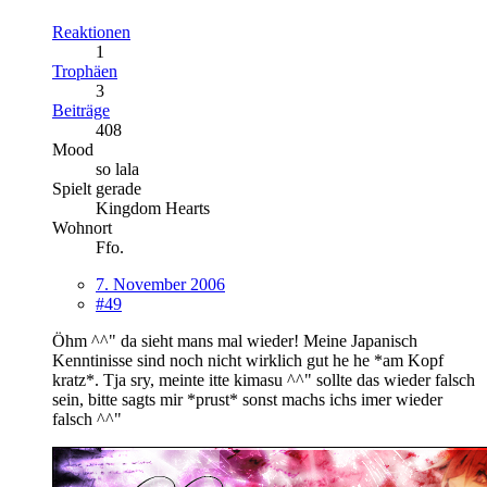
Reaktionen
1
Trophäen
3
Beiträge
408
Mood
so lala
Spielt gerade
Kingdom Hearts
Wohnort
Ffo.
7. November 2006
#49
Öhm ^^" da sieht mans mal wieder! Meine Japanisch
Kenntinisse sind noch nicht wirklich gut he he *am Kopf
kratz*. Tja sry, meinte itte kimasu ^^" sollte das wieder falsch
sein, bitte sagts mir *prust* sonst machs ichs imer wieder
falsch ^^"