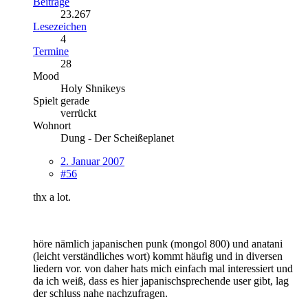
Beiträge
23.267
Lesezeichen
4
Termine
28
Mood
Holy Shnikeys
Spielt gerade
verrückt
Wohnort
Dung - Der Scheißeplanet
2. Januar 2007
#56
thx a lot.
höre nämlich japanischen punk (mongol 800) und anatani
(leicht verständliches wort) kommt häufig und in diversen
liedern vor. von daher hats mich einfach mal interessiert und
da ich weiß, dass es hier japanischsprechende user gibt, lag
der schluss nahe nachzufragen.