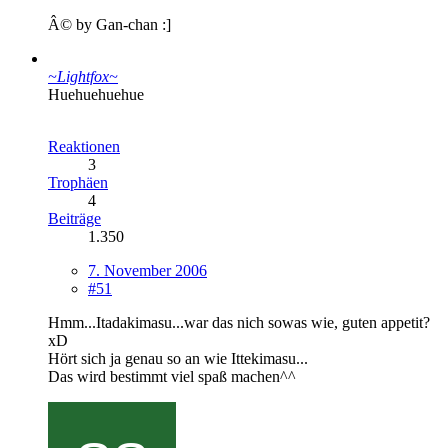
Â© by Gan-chan :]
~Lightfox~
Huehuehuehue
Reaktionen
3
Trophäen
4
Beiträge
1.350
7. November 2006
#51
Hmm...Itadakimasu...war das nich sowas wie, guten appetit?
xD
Hört sich ja genau so an wie Ittekimasu...
Das wird bestimmt viel spaß machen^^