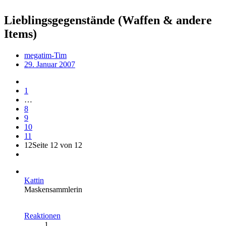
Lieblingsgegenstände (Waffen & andere
Items)
megatim-Tim
29. Januar 2007
1
…
8
9
10
11
12
Seite 12 von 12
Kattin
Maskensammlerin
Reaktionen
1