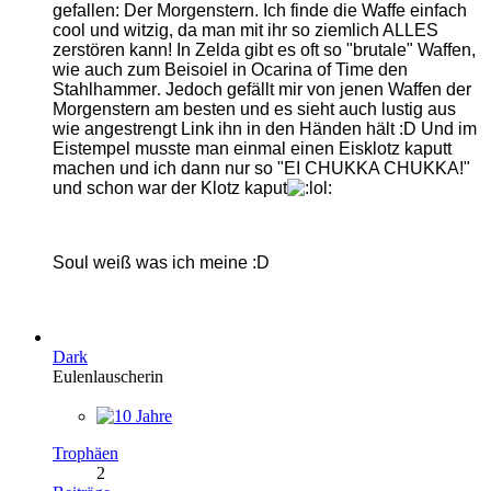
gefallen: Der Morgenstern
. I
ch finde die
Wa
ffe ein
fach
cool und wit
zig, da man mit ihr so ziemlich ALLES
zerstö
ren kann! In Zeld
a gibt es oft so "brutale
" Waffen
,
wie auch zum Beisoiel in Ocarina of Ti
me den
Sta
hl
hammer
.
Jedoch gefällt mir von jenen Waffen der
Morgenstern am besten und es sieht auch lustig aus
wie angestrengt Link ihn in den Händen hält :D Und im
Eistempel musste man einmal einen Eisklotz kaputt
machen und ich dann nur so "EI CHUKKA CHUKKA!"
und schon war der Klotz kaput
Soul weiß was ich meine :D
Dark
Eulenlauscherin
Trophäen
2