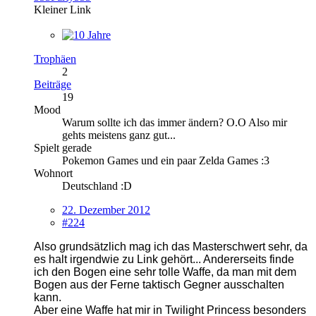
Kleiner Link
Trophäen
2
Beiträge
19
Mood
Warum sollte ich das immer ändern? O.O Also mir
gehts meistens ganz gut...
Spielt gerade
Pokemon Games und ein paar Zelda Games :3
Wohnort
Deutschland :D
22. Dezember 2012
#224
Also grundsätzlich mag ich das
Masterschwert s
e
hr, da
es halt irgendwie zu
Link geh
ört... Andererseits finde
ich den Bogen eine seh
r tolle
Waffe, da
man mit dem
Bogen aus der Ferne taktisch Geg
ner aus
schalten
kann.
Aber ein
e Waffe hat mir in Twilight P
ri
ncess besonder
s