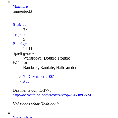
Milhouse
reingeguckt
Reaktionen
33
Trophäen
5
Beiträge
1.911
Spielt gerade
Wargroove: Double Trouble
Wohnort
Bambule, Randale, Halle an der ...
7. Dezember 2007
#53
Das hier is och goil^^ :
http://de.youtube.com/watch?v=q-k3z-9mGxM
Nohr does what Hoshidon't.
Nerea-chan