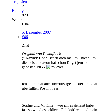
Trophäen
2
Beiträge
829
Wohnort
Ulm
5. Dezember 2007
#46
Zitat
Original von FlyingBock
@Kazuki: Boah, schau dich mal im Thread um,
die meisten davon hat schon längst jemand
gepostet. Idi -.-
Ich nehm mal alles überflüssige aus deinem total
überfüllten Posting raus.
Sophie und Virginie... wie ich es gehasst habe,
fast so wie diese ekligen Glücksbärchi und mein