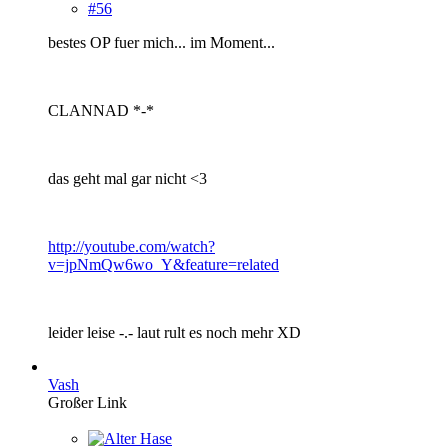
#56
bestes OP fuer mich... im Moment...
CLANNAD *-*
das geht mal gar nicht <3
http://youtube.com/watch?
v=jpNmQw6wo_Y&feature=related
leider leise -.- laut rult es noch mehr XD
Vash
Großer Link