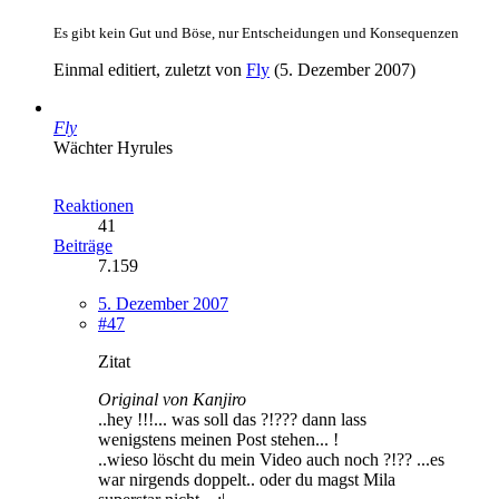
Es gibt kein Gut und Böse, nur Entscheidungen und Konsequenzen
Einmal editiert, zuletzt von
Fly
(
5. Dezember 2007
)
Fly
Wächter Hyrules
Reaktionen
41
Beiträge
7.159
5. Dezember 2007
#47
Zitat
Original von Kanjiro
..hey !!!... was soll das ?!??? dann lass
wenigstens meinen Post stehen... !
..wieso löscht du mein Video auch noch ?!?? ...es
war nirgends doppelt.. oder du magst Mila