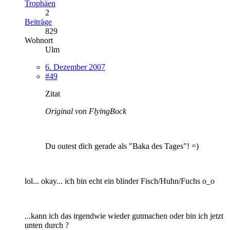
Trophäen
2
Beiträge
829
Wohnort
Ulm
6. Dezember 2007
#49
Zitat
Original von FlyingBock
Du outest dich gerade als "Baka des Tages"! =)
lol... okay... ich bin echt ein blinder Fisch/Huhn/Fuchs o_o
...kann ich das irgendwie wieder gutmachen oder bin ich jetzt
unten durch ?