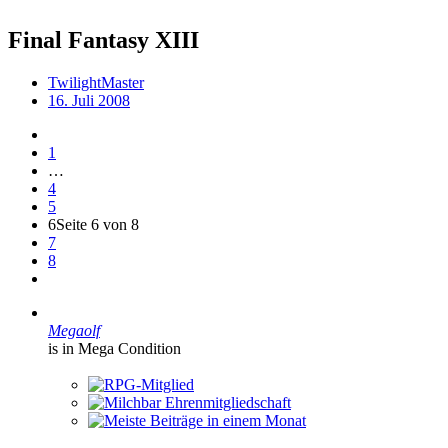
Final Fantasy XIII
TwilightMaster
16. Juli 2008
1
…
4
5
6
Seite 6 von 8
7
8
Megaolf
is in Mega Condition