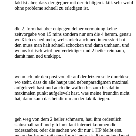
fakt ist aber, dass der gegner mit der richtigen taktik sehr wohl
ohne probleme schnell zu erledigen ist.
die 2. form hat aber entgegen deiner vermutung keine
zeitvorgabe von 15 mins sondern nur um die 4 herum. genau
weiß ich es ned mehr, weils mich auch ned interessiert hat.
den muss man halt schnell schocken und dann umhaun. und
wenns kritisch wird nen verteidiger und 2 heiler reinhaun,
damit man ned umkippt.
wenn ich mir den post von dir auf der letzten seite durchlese,
wo steht, dass du alle haupt und nebenparadigmen maximal
aufgelevelt hast und auch die waffen bis zum bis dahin
maximalen punkt aufgelevelt hast, was meine freundin nicht
hat, dann kann das bei dir nur an der taktik liegen.
geh weg von dem 2 heiler schmarrn, hau ihm ordentlich
statusmali rauf und gib ihm. laut internet kommen die
todeszauber, oder die sachen wo dir nur 1 HP bleibt erst,
wenn der kampf mit einer form länger als 20 minuten dauert.