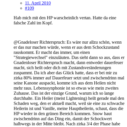
11. April 2010
#109
Hab mich mit den HP warscheinlich vertan. Hatte da eine
falsche Zahl im Kopf.
@Gnadeloser Richterspruch: Es wäre nur allzu schön, wenn
er das nur machen würde, wenn er aus dem Schockzustand
rauskommt. Er macht das immer, um einen
"Strategiewechsel" einzuläuten. Das sieht dann so aus, dass er
Gnadenloser Richterspruch macht, dann entweder dauerfeuer
macht, sich heilt oder dich mit Zustandsveränderungen
zuspammt. Da ich aber das Glück hatte, dass er bei mir zu
zirka 80% immer auf Dauerfeuer setzt und zwischendrinn mal
seine Kanone auspackt, komme ich aus dem Heilen nicht
mehr raus. Lebenssynphonie ist so etwas wie mein zweites
Zuhause. Das ist der einzige Grund, warum ich so lange
durchhalte. Ein Heiler (meist Lightening) heilt gerade mal den
Schaden weg, den er aktuell macht, weil sie eine zu schwache
Heilerin ist und Vanille, meine Hauptheilerin, schaut, dass die
HP wieder in den grünen Bereich kommen. Snow haut
zwischendrinn auf das Ding ein, damit der Schockwert
halbwegs in der Mitte bleibt. Nach zirka 3/4 der Phase habe