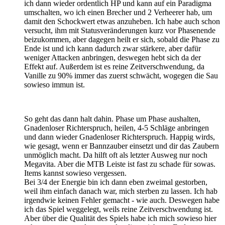
ich dann wieder ordentlich HP und kann auf ein Paradigma
umschalten, wo ich einen Brecher und 2 Verheerer hab, um
damit den Schockwert etwas anzuheben. Ich habe auch schon
versucht, ihm mit Statusveränderungen kurz vor Phasenende
beizukommen, aber dagegen heilt er sich, sobald die Phase zu
Ende ist und ich kann dadurch zwar stärkere, aber dafür
weniger Attacken anbringen, deswegen hebt sich da der
Effekt auf. Außerdem ist es reine Zeitverschwendung, da
Vanille zu 90% immer das zuerst schwächt, wogegen die Sau
sowieso immun ist.
So geht das dann halt dahin. Phase um Phase aushalten,
Gnadenloser Richterspruch, heilen, 4-5 Schläge anbringen
und dann wieder Gnadenloser Richterspruch. Happig wirds,
wie gesagt, wenn er Bannzauber einsetzt und dir das Zaubern
unmöglich macht. Da hilft oft als letzter Ausweg nur noch
Megavita. Aber die MTB Leiste ist fast zu schade für sowas.
Items kannst sowieso vergessen.
Bei 3/4 der Energie bin ich dann eben zweimal gestorben,
weil ihm einfach danach war, mich sterben zu lassen. Ich hab
irgendwie keinen Fehler gemacht - wie auch. Deswegen habe
ich das Spiel weggelegt, weils reine Zeitverschwendung ist.
Aber über die Qualität des Spiels habe ich mich sowieso hier