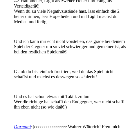
--> Hauptheiler, Light als zweiter Heiler und Fang als
Verteidigerâ€¦
Wenn du zu viele Negativzustände hast, lass einfach die 2
heiler drinnen, lass Hope heilen und mit Light machst du
Medica und fertig.
Und ich kann mir echt nicht vorstellen, das grade bei deinem
Spiel der Gegner um so viel schwieriger und gemeiner ist, als
bei den restlichen Spielernâ€¦
Glaub du bist einfach frustriert, weil du das Spiel nicht
schaffst und machst es deswegen so schlecht!
Und es hat schon etwas mit Taktik zu tun.
Wer die richtige hat schafft den Endgegner, wer nicht schafft
ihn eben nicht (so wie duâ€¦)
Darmani
: jeeeeeeeeeeeeeeee Wahrer Wüterich! Freu mich