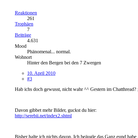
Reaktionen
261
Trophäen
7
Beiträge
4.631
Mood
Phänomenal... normal.
Wohnort
Hinter den Bergen bei den 7 Zwergen
10. April 2010
#3
Hab ichs doch gewusst, nicht wahr ^^ Gestern im Chatthread? 
Davon gibbet mehr Bilder, guckst du hier:
http://serebii.net/index2.shtml
Bisher halte ich nichts davon. Ich beäugle das Ganz eund habe