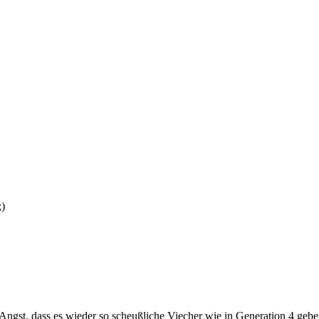
;)
 Angst, dass es wieder so scheußliche Viecher wie in Generation 4 gebe