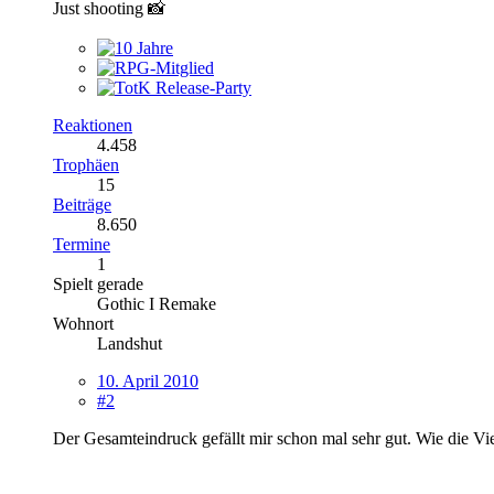
Just shooting 📸
Reaktionen
4.458
Trophäen
15
Beiträge
8.650
Termine
1
Spielt gerade
Gothic I Remake
Wohnort
Landshut
10. April 2010
#2
Der Gesamteindruck gefällt mir schon mal sehr gut. Wie die Vie