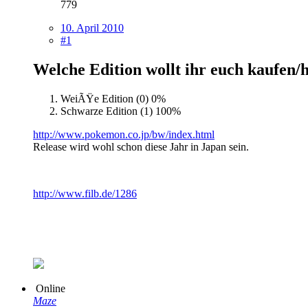
779
10. April 2010
#1
Welche Edition wollt ihr euch kaufen/
WeiÃŸe Edition (0)
0%
Schwarze Edition (1)
100%
http://www.pokemon.co.jp/bw/index.html
Release wird wohl schon diese Jahr in Japan sein.
http://www.filb.de/1286
Online
Maze