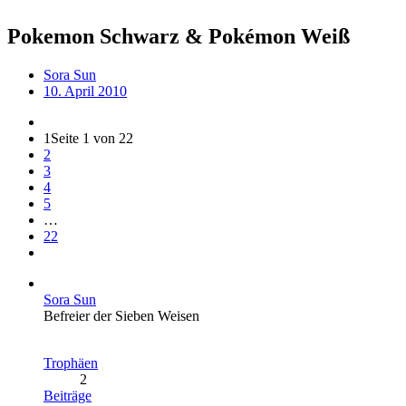
Pokemon Schwarz & Pokémon Weiß
Sora Sun
10. April 2010
1
Seite 1 von 22
2
3
4
5
…
22
Sora Sun
Befreier der Sieben Weisen
Trophäen
2
Beiträge