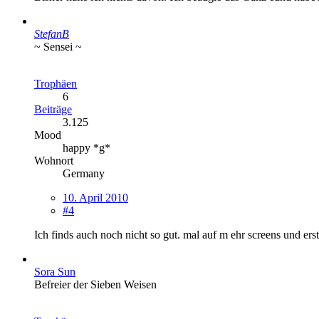
StefanB
~ Sensei ~
Trophäen
6
Beiträge
3.125
Mood
happy *g*
Wohnort
Germany
10. April 2010
#4
Ich finds auch noch nicht so gut. mal auf m ehr screens und ers
Sora Sun
Befreier der Sieben Weisen