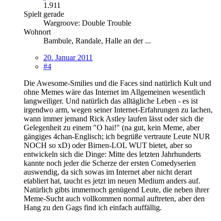
1.911
Spielt gerade
Wargroove: Double Trouble
Wohnort
Bambule, Randale, Halle an der ...
20. Januar 2011
#4
Die Awesome-Smilies und die Faces sind natürlich Kult und
ohne Memes wäre das Internet im Allgemeinen wesentlich
langweiliger. Und natürlich das alltägliche Leben - es ist
irgendwo arm, wegen seiner Internet-Erfahrungen zu lachen,
wann immer jemand Rick Astley laufen lässt oder sich die
Gelegenheit zu einem "O hai!" (na gut, kein Meme, aber
gängiges 4chan-Englisch; ich begrüße vertraute Leute NUR
NOCH so xD) oder Birnen-LOL WUT bietet, aber so
entwickeln sich die Dinge: Mitte des letzten Jahrhunderts
kannte noch jeder die Scherze der ersten Comedyserien
auswendig, da sich sowas im Internet aber nicht derart
etabliert hat, taucht es jetzt im neuen Medium anders auf.
Natürlich gibts immernoch genügend Leute, die neben ihrer
Meme-Sucht auch vollkommen normal auftreten, aber den
Hang zu den Gags find ich einfach auffällig.