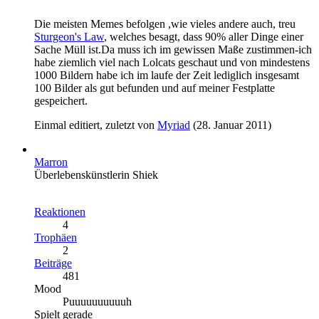
Die meisten Memes befolgen ,wie vieles andere auch, treu
Sturgeon's Law
, welches besagt, dass 90% aller Dinge einer
Sache Müll ist.Da muss ich im gewissen Maße zustimmen-ich
habe ziemlich viel nach Lolcats geschaut und von mindestens
1000 Bildern habe ich im laufe der Zeit lediglich insgesamt
100 Bilder als gut befunden und auf meiner Festplatte
gespeichert.
Einmal editiert, zuletzt von
Myriad
(
28. Januar 2011
)
Marron
Überlebenskünstlerin Shiek
Reaktionen
4
Trophäen
2
Beiträge
481
Mood
Puuuuuuuuuuh
Spielt gerade