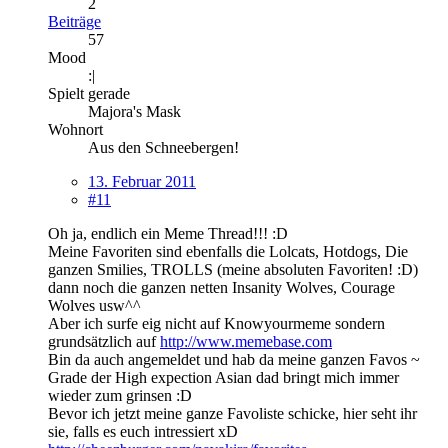
2
Beiträge
57
Mood
:|
Spielt gerade
Majora's Mask
Wohnort
Aus den Schneebergen!
13. Februar 2011
#11
Oh ja, endlich ein Meme Thread!!! :D
Meine Favoriten sind ebenfalls die Lolcats, Hotdogs, Die
ganzen Smilies, TROLLS (meine absoluten Favoriten! :D)
dann noch die ganzen netten Insanity Wolves, Courage
Wolves usw^^
Aber ich surfe eig nicht auf Knowyourmeme sondern
grundsätzlich auf
http://www.memebase.com
Bin da auch angemeldet und hab da meine ganzen Favos ~
Grade der High expection Asian dad bringt mich immer
wieder zum grinsen :D
Bevor ich jetzt meine ganze Favoliste schicke, hier seht ihr
sie, falls es euch intressiert xD