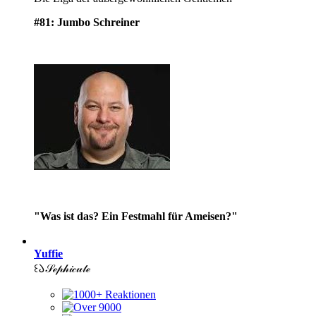
#81: Jumbo Schreiner
"Was ist das? Ein Festmahl für Ameisen?"
Yuffie
꒰𑁬𝒮ℯ𝓅𝒽𝒾𝒸𝓊𝓉ℯ