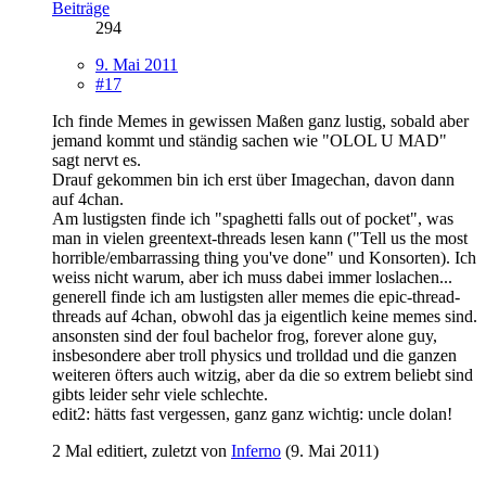
Beiträge
294
9. Mai 2011
#17
Ich finde Memes in gewissen Maßen ganz lustig, sobald aber
jemand kommt und ständig sachen wie "OLOL U MAD"
sagt nervt es.
Drauf gekommen bin ich erst über Imagechan, davon dann
auf 4chan.
Am lustigsten finde ich "spaghetti falls out of pocket", was
man in vielen greentext-threads lesen kann ("Tell us the most
horrible/embarrassing thing you've done" und Konsorten). Ich
weiss nicht warum, aber ich muss dabei immer loslachen...
generell finde ich am lustigsten aller memes die epic-thread-
threads auf 4chan, obwohl das ja eigentlich keine memes sind.
ansonsten sind der foul bachelor frog, forever alone guy,
insbesondere aber troll physics und trolldad und die ganzen
weiteren öfters auch witzig, aber da die so extrem beliebt sind
gibts leider sehr viele schlechte.
edit2: hätts fast vergessen, ganz ganz wichtig: uncle dolan!
2 Mal editiert, zuletzt von
Inferno
(
9. Mai 2011
)