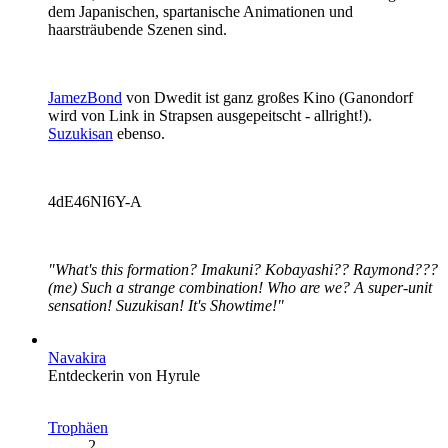
dem Japanischen, spartanische Animationen und
haarsträubende Szenen sind.
JamezBond
von Dwedit ist ganz großes Kino (Ganondorf
wird von Link in Strapsen ausgepeitscht - allright!).
Suzukisan
ebenso.
4dE46NI6Y-A
"What's this formation? Imakuni? Kobayashi?? Raymond???
(me) Such a strange combination! Who are we? A super-unit
sensation! Suzukisan! It's Showtime!"
Navakira
Entdeckerin von Hyrule
Trophäen
2