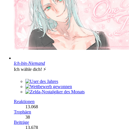
Ich-bin-Niemand
Ich wähle dich! ⚡️
Reaktionen
13.068
Trophäen
38
Beiträge
13.678