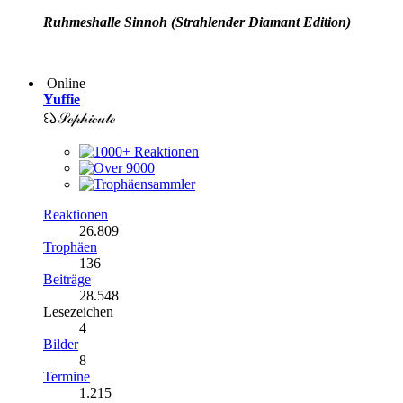
Ruhmeshalle Sinnoh (Strahlender Diamant Edition)
Online
Yuffie
꒰𑁬𝒮ℯ𝓅𝒽𝒾𝒸𝓊𝓉ℯ
Reaktionen
26.809
Trophäen
136
Beiträge
28.548
Lesezeichen
4
Bilder
8
Termine
1.215