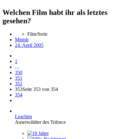
Welchen Film habt ihr als letztes
gesehen?
Film/Serie
Minish
24. April 2005
1
…
350
351
352
353
Seite 353 von 354
354
Leachim
Auserwählter des Triforce