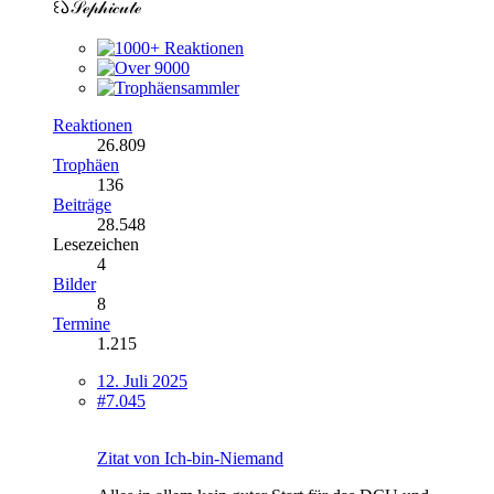
꒰𑁬𝒮ℯ𝓅𝒽𝒾𝒸𝓊𝓉ℯ
Reaktionen
26.809
Trophäen
136
Beiträge
28.548
Lesezeichen
4
Bilder
8
Termine
1.215
12. Juli 2025
#7.045
Zitat von Ich-bin-Niemand