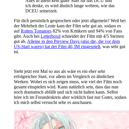
Alles in allem kein guter Start für das DCU und
ich denke, es wird ähnlich lange wehren, wie das
DCEU seinerzeit.
Für dich persönlich gesprochen oder jetzt allgemein? Weil bei
der Mehrheit der Leute kam der Film sehr gut an, sodass es
auf
Rotten Tomatoes
82% von Kritikern und 94% von Fans
gibt. Auch bei
Letterboxd
schneidet der Film mit 4/5 Sternen
gut ab.
Alleine in den Preview Days (also die, die vor dem
US-Start waren) hat der Film 40,3M eingespielt
, was sehr gut
ist.
Sieht jetzt erst Mal so aus als wäre es ein eher sehr
erfolgreicher Start, vor allem im Vergleich zu ähnlichen
Werken. Wobei es sich zeigen muss, wie viel der Film noch
gesamt einspielen wird. Kann natürlich sein, dass das nun
noch dramatisch abfällt und sich nicht halten kann. Selbst
höre ich im Freundeskreis aber wirklich fast nur Gutes, sodass
ich mich selbst versucht sehe es anschauen.