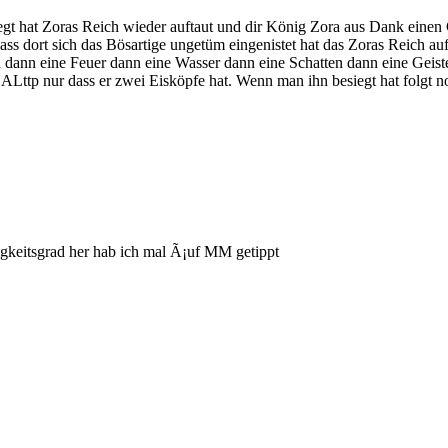
egt hat Zoras Reich wieder auftaut und dir König Zora aus Dank eine
dass dort sich das Bösartige ungetüm eingenistet hat das Zoras Reich au
 dann eine Feuer dann eine Wasser dann eine Schatten dann eine Geist
n ALttp nur dass er zwei Eisköpfe hat. Wenn man ihn besiegt hat folg
igkeitsgrad her hab ich mal Ã¡uf MM getippt