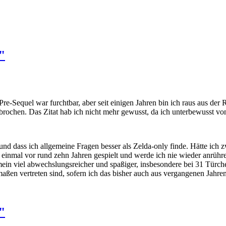
"
Pre-Sequel war furchtbar, aber seit einigen Jahren bin ich raus aus d
brochen. Das Zitat hab ich nicht mehr gewusst, da ich unterbewusst 
 und dass ich allgemeine Fragen besser als Zelda-only finde. Hätte ic
 einmal vor rund zehn Jahren gespielt und werde ich nie wieder anrüh
gemein viel abwechslungsreicher und spaßiger, insbesondere bei 31 Türc
ßen vertreten sind, sofern ich das bisher auch aus vergangenen Jahren
"