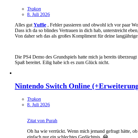
Trakon
8. Juli 2026
Alles gut
Yuffie
, Fehler passieren und obwohl ich vor paar Wo
Dass ich da so blindes Vertrauen in dich hab, unterstreicht ebe
Von daher seh das als großes Kompliment für deine langjährige 
Die PS4 Demo des Grundspiels hatte mich ja bereits überzeugt 
Spaß bereitet. Eilig habe ich es zum Glück nicht.
Nintendo Switch Online (+Erweiterung
Trakon
8. Juli 2026
Zitat von Purah
Oh ha wie verrückt. Wenn mich jemand gefragt hätte, ob m
einfach nur ein schlechtes Gedächtnis. 😂