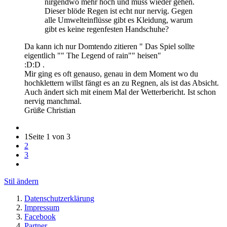
nirgendwo mehr hoch und muss wieder gehen.
Dieser blöde Regen ist echt nur nervig. Gegen
alle Umwelteinflüsse gibt es Kleidung, warum
gibt es keine regenfesten Handschuhe?
Da kann ich nur Domtendo zitieren " Das Spiel sollte
eigentlich "" The Legend of rain"" heisen"
:D:D .
Mir ging es oft genauso, genau in dem Moment wo du
hochklettern willst fängt es an zu Regnen, als ist das Absicht.
Auch ändert sich mit einem Mal der Wetterbericht. Ist schon
nervig manchmal.
Grüße Christian
1
Seite 1 von 3
2
3
Stil ändern
Datenschutzerklärung
Impressum
Facebook
Partner