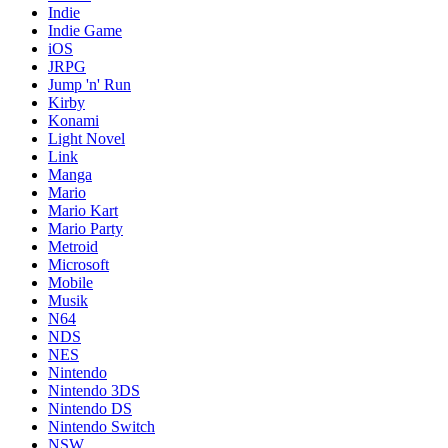
Indie
Indie Game
iOS
JRPG
Jump 'n' Run
Kirby
Konami
Light Novel
Link
Manga
Mario
Mario Kart
Mario Party
Metroid
Microsoft
Mobile
Musik
N64
NDS
NES
Nintendo
Nintendo 3DS
Nintendo DS
Nintendo Switch
NSW