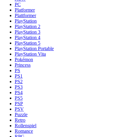
PC
Platformer
Plattformer
PlayStation
PlayStation 2
PlayStation 3
PlayStation 4
PlayStation 5
PlayStation Portable
PlayStation Vita
Pokémon
Princess
PS
PS1
PS2
PS3
PS4
PS5
PSP
PSV
Puzzle
Retro
Rollenspiel
Romance
RPG