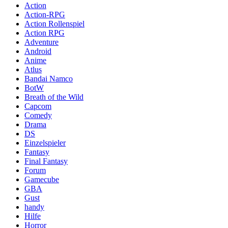
Action
Action-RPG
Action Rollenspiel
Action RPG
Adventure
Android
Anime
Atlus
Bandai Namco
BotW
Breath of the Wild
Capcom
Comedy
Drama
DS
Einzelspieler
Fantasy
Final Fantasy
Forum
Gamecube
GBA
Gust
handy
Hilfe
Horror