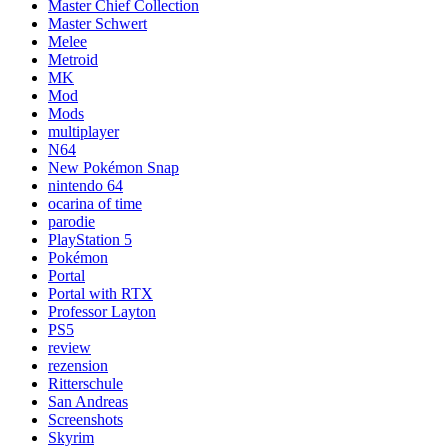
Master Chief Collection
Master Schwert
Melee
Metroid
MK
Mod
Mods
multiplayer
N64
New Pokémon Snap
nintendo 64
ocarina of time
parodie
PlayStation 5
Pokémon
Portal
Portal with RTX
Professor Layton
PS5
review
rezension
Ritterschule
San Andreas
Screenshots
Skyrim