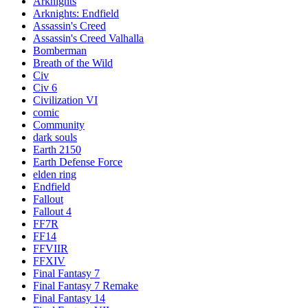
Arknights
Arknights: Endfield
Assassin's Creed
Assassin's Creed Valhalla
Bomberman
Breath of the Wild
Civ
Civ 6
Civilization VI
comic
Community
dark souls
Earth 2150
Earth Defense Force
elden ring
Endfield
Fallout
Fallout 4
FF7R
FF14
FFVIIR
FFXIV
Final Fantasy 7
Final Fantasy 7 Remake
Final Fantasy 14