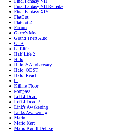
Final Fantasy VII
Final Fantasy VII Remake
Final Fantasy XIV
FlatOut
FlatOut 2
Forum
Garry's Mod
Grand Theft Auto
GTA
half-life
Half-Life 2
Halo
Halo 2: Anniversary
Halo: ODST
Halo: Reach
hl
Killing Floor
kompass
Left 4 Dead
Left 4 Dead 2
Link's Awakening
Links Awakening
Marin
Mario Kart
Mario Kart 8 Deluxe