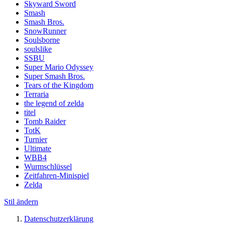
Skyward Sword
Smash
Smash Bros.
SnowRunner
Soulsborne
soulslike
SSBU
Super Mario Odyssey
Super Smash Bros.
Tears of the Kingdom
Terraria
the legend of zelda
titel
Tomb Raider
TotK
Turnier
Ultimate
WBB4
Wurmschlüssel
Zeitfahren-Minispiel
Zelda
Stil ändern
Datenschutzerklärung