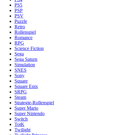
PS5
PSP
PSV
Puzzle
Retro
Rollenspiel
Romance
RPG
Science Fiction
Sega
Sega Saturn
Simulation
SNES
Sony
Square
Square Enix
SRPG
Steam
Strategie-Rollenspiel
Super Mario
Super Nintendo
Switch
TotK
Twilight