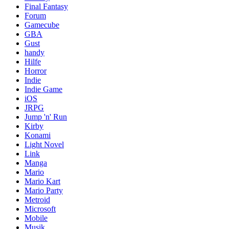
Final Fantasy
Forum
Gamecube
GBA
Gust
handy
Hilfe
Horror
Indie
Indie Game
iOS
JRPG
Jump 'n' Run
Kirby
Konami
Light Novel
Link
Manga
Mario
Mario Kart
Mario Party
Metroid
Microsoft
Mobile
Musik