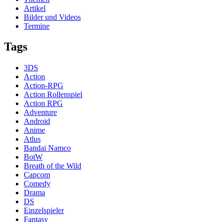
Artikel
Bilder und Videos
Termine
Tags
3DS
Action
Action-RPG
Action Rollenspiel
Action RPG
Adventure
Android
Anime
Atlus
Bandai Namco
BotW
Breath of the Wild
Capcom
Comedy
Drama
DS
Einzelspieler
Fantasy