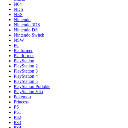
N64
NDS
NES
Nintendo
Nintendo 3DS
Nintendo DS
Nintendo Switch
NSW
PC
Platformer
Plattformer
PlayStation
PlayStation 2
PlayStation 3
PlayStation 4
PlayStation 5
PlayStation Portable
PlayStation Vita
Pokémon
Princess
PS
PS1
PS2
PS3
PS4