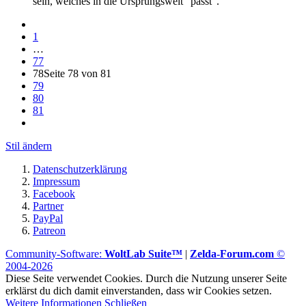
sein, welches in die Ursprungswelt "passt".
1
…
77
78
Seite 78 von 81
79
80
81
Stil ändern
Datenschutzerklärung
Impressum
Facebook
Partner
PayPal
Patreon
Community-Software:
WoltLab Suite™
|
Zelda-Forum.com
©
2004-2026
Diese Seite verwendet Cookies. Durch die Nutzung unserer Seite
erklärst du dich damit einverstanden, dass wir Cookies setzen.
Weitere Informationen
Schließen