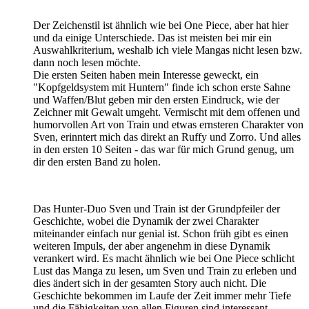
Der Zeichenstil ist ähnlich wie bei One Piece, aber hat hier
und da einige Unterschiede. Das ist meisten bei mir ein
Auswahlkriterium, weshalb ich viele Mangas nicht lesen bzw.
dann noch lesen möchte.
Die ersten Seiten haben mein Interesse geweckt, ein
"Kopfgeldsystem mit Huntern" finde ich schon erste Sahne
und Waffen/Blut geben mir den ersten Eindruck, wie der
Zeichner mit Gewalt umgeht. Vermischt mit dem offenen und
humorvollen Art von Train und etwas ernsteren Charakter von
Sven, erinntert mich das direkt an Ruffy und Zorro. Und alles
in den ersten 10 Seiten - das war für mich Grund genug, um
dir den ersten Band zu holen.
Das Hunter-Duo Sven und Train ist der Grundpfeiler der
Geschichte, wobei die Dynamik der zwei Charakter
miteinander einfach nur genial ist. Schon früh gibt es einen
weiteren Impuls, der aber angenehm in diese Dynamik
verankert wird. Es macht ähnlich wie bei One Piece schlicht
Lust das Manga zu lesen, um Sven und Train zu erleben und
dies ändert sich in der gesamten Story auch nicht. Die
Geschichte bekommen im Laufe der Zeit immer mehr Tiefe
und die Fähigkeiten von allen Figuren sind interessant,