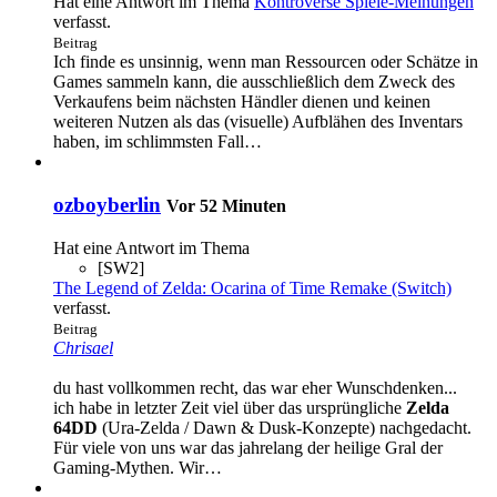
Hat eine Antwort im Thema
Kontroverse Spiele-Meinungen
verfasst.
Beitrag
Ich finde es unsinnig, wenn man Ressourcen oder Schätze in
Games sammeln kann, die ausschließlich dem Zweck des
Verkaufens beim nächsten Händler dienen und keinen
weiteren Nutzen als das (visuelle) Aufblähen des Inventars
haben, im schlimmsten Fall…
ozboyberlin
Vor 52 Minuten
Hat eine Antwort im Thema
[SW2]
The Legend of Zelda: Ocarina of Time Remake (Switch)
verfasst.
Beitrag
Chrisael
du hast vollkommen recht, das war eher Wunschdenken...
ich habe in letzter Zeit viel über das ursprüngliche
Zelda
64DD
(Ura-Zelda / Dawn & Dusk-Konzepte) nachgedacht.
Für viele von uns war das jahrelang der heilige Gral der
Gaming-Mythen. Wir…