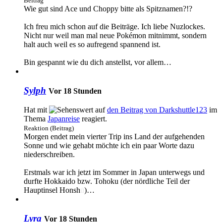
Beitrag
Wie gut sind Ace und Choppy bitte als Spitznamen?!?
Ich freu mich schon auf die Beiträge. Ich liebe Nuzlockes.
Nicht nur weil man mal neue Pokémon mitnimmt, sondern
halt auch weil es so aufregend spannend ist.
Bin gespannt wie du dich anstellst, vor allem…
Sylph
Vor 18 Stunden
Hat mit
auf
den Beitrag von
Darkshuttle123
im
Thema
Japanreise
reagiert.
Reaktion (Beitrag)
Morgen endet mein vierter Trip ins Land der aufgehenden
Sonne und wie gehabt möchte ich ein paar Worte dazu
niederschreiben.
Erstmals war ich jetzt im Sommer in Japan unterwegs und
durfte Hokkaido bzw. Tohoku (der nördliche Teil der
Hauptinsel Honsh
ū
)…
Lyra
Vor 18 Stunden