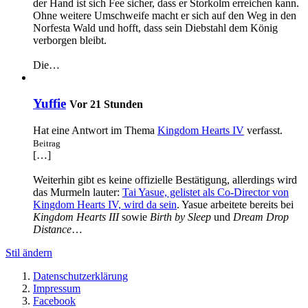
der Hand ist sich Fee sicher, dass er Storkolm erreichen kann.
Ohne weitere Umschweife macht er sich auf den Weg in den
Norfesta Wald und hofft, dass sein Diebstahl dem König
verborgen bleibt.
Die…
Yuffie
Vor 21 Stunden
Hat eine Antwort im Thema
Kingdom Hearts IV
verfasst.
Beitrag
[…]
Weiterhin gibt es keine offizielle Bestätigung, allerdings wird
das Murmeln lauter:
Tai Yasue, gelistet als Co-Director von
Kingdom Hearts IV, wird da sein
. Yasue arbeitete bereits bei
Kingdom Hearts III
sowie
Birth by Sleep
und
Dream Drop
Distance
…
Stil ändern
Datenschutzerklärung
Impressum
Facebook