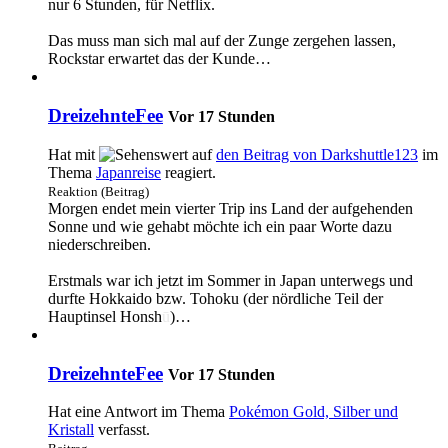
nur 6 Stunden, für Netflix.
Das muss man sich mal auf der Zunge zergehen lassen,
Rockstar erwartet das der Kunde…
DreizehnteFee
Vor 17 Stunden
Hat mit
auf
den Beitrag von
Darkshuttle123
im
Thema
Japanreise
reagiert.
Reaktion (Beitrag)
Morgen endet mein vierter Trip ins Land der aufgehenden
Sonne und wie gehabt möchte ich ein paar Worte dazu
niederschreiben.
Erstmals war ich jetzt im Sommer in Japan unterwegs und
durfte Hokkaido bzw. Tohoku (der nördliche Teil der
Hauptinsel Honsh
ū
)…
DreizehnteFee
Vor 17 Stunden
Hat eine Antwort im Thema
Pokémon Gold, Silber und
Kristall
verfasst.