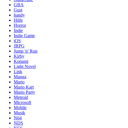
GBA
Gust
handy
Hilfe
Horror
Indie
Indie Game
iOS
JRPG
Jump 'n' Run
Kirby
Konami
Light Novel
Link
Manga
Mario
Mario Kart
Mario Party
Metroid
Microsoft
Mobile
Musik
N64
NDS