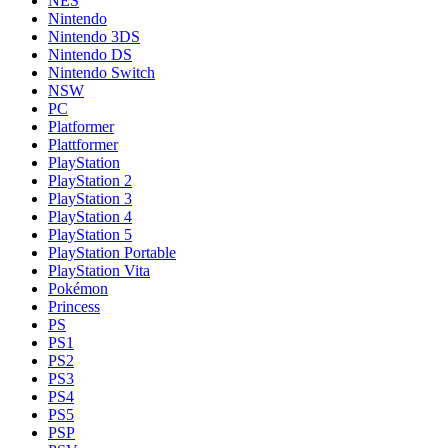
NES
Nintendo
Nintendo 3DS
Nintendo DS
Nintendo Switch
NSW
PC
Platformer
Plattformer
PlayStation
PlayStation 2
PlayStation 3
PlayStation 4
PlayStation 5
PlayStation Portable
PlayStation Vita
Pokémon
Princess
PS
PS1
PS2
PS3
PS4
PS5
PSP