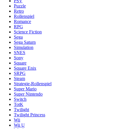
PSV
Puzzle
Retro
Rollenspiel
Romance
RPG
Science Fiction
Sega
Sega Saturn
Simulation
SNES
Sony
Square
Square Enix
SRPG
Steam
Strategie-Rollenspiel
Super Mario
Super Nintendo
Switch
TotK
Twilight
Twilight Princess
Wii
Wii U