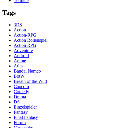
Termine
Tags
3DS
Action
Action-RPG
Action Rollenspiel
Action RPG
Adventure
Android
Anime
Atlus
Bandai Namco
BotW
Breath of the Wild
Capcom
Comedy
Drama
DS
Einzelspieler
Fantasy
Final Fantasy
Forum
Gamecube