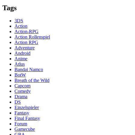
Tags
3DS
Action
Action-RPG
Action Rollenspiel
Action RPG
Adventure
Android
Anime
Atlus
Bandai Namco
BotW
Breath of the Wild
Capcom
Comedy
Drama
DS
Einzelspieler
Fantasy
Final Fantasy
Forum
Gamecube
GBA