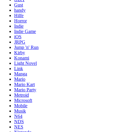
Gust
handy
Hilfe
Horror
Indie
Indie Game
iOS
JRPG
Jump 'n' Run
Kirby
Konami
Light Novel
Link
Manga
Mario
Mario Kart
Mario Party
Metroid
Microsoft
Mobile
Musik
N64
NDS
NES