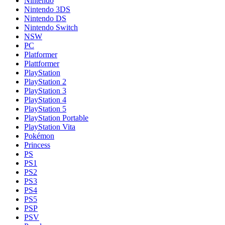
Nintendo
Nintendo 3DS
Nintendo DS
Nintendo Switch
NSW
PC
Platformer
Plattformer
PlayStation
PlayStation 2
PlayStation 3
PlayStation 4
PlayStation 5
PlayStation Portable
PlayStation Vita
Pokémon
Princess
PS
PS1
PS2
PS3
PS4
PS5
PSP
PSV