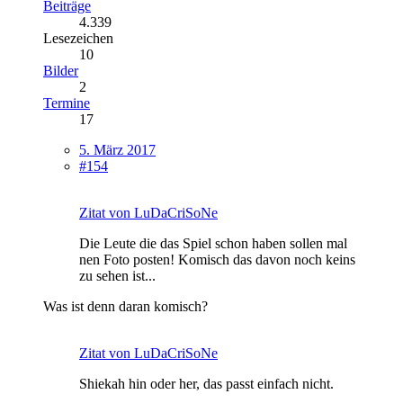
Beiträge
4.339
Lesezeichen
10
Bilder
2
Termine
17
5. März 2017
#154
Zitat von LuDaCriSoNe
Die Leute die das Spiel schon haben sollen mal
nen Foto posten! Komisch das davon noch keins
zu sehen ist...
Was ist denn daran komisch?
Zitat von LuDaCriSoNe
Shiekah hin oder her, das passt einfach nicht.