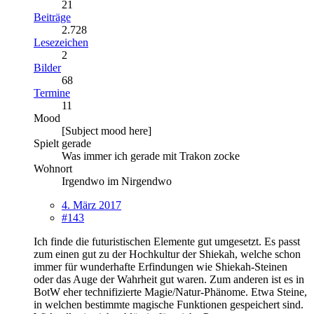
21
Beiträge
2.728
Lesezeichen
2
Bilder
68
Termine
11
Mood
[Subject mood here]
Spielt gerade
Was immer ich gerade mit Trakon zocke
Wohnort
Irgendwo im Nirgendwo
4. März 2017
#143
Ich finde die futuristischen Elemente gut umgesetzt. Es passt
zum einen gut zu der Hochkultur der Shiekah, welche schon
immer für wunderhafte Erfindungen wie Shiekah-Steinen
oder das Auge der Wahrheit gut waren. Zum anderen ist es in
BotW eher technifizierte Magie/Natur-Phänome. Etwa Steine,
in welchen bestimmte magische Funktionen gespeichert sind.