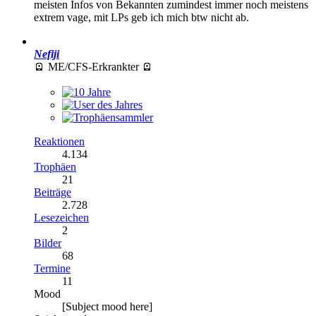
meisten Infos von Bekannten zumindest immer noch meistens
extrem vage, mit LPs geb ich mich btw nicht ab.
Nefiji
🪫 ME/CFS-Erkrankter 🪫
Reaktionen
4.134
Trophäen
21
Beiträge
2.728
Lesezeichen
2
Bilder
68
Termine
11
Mood
[Subject mood here]