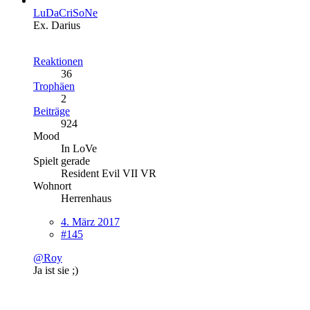
LuDaCriSoNe
Ex. Darius
Reaktionen
36
Trophäen
2
Beiträge
924
Mood
In LoVe
Spielt gerade
Resident Evil VII VR
Wohnort
Herrenhaus
4. März 2017
#145
@Roy
Ja ist sie ;)