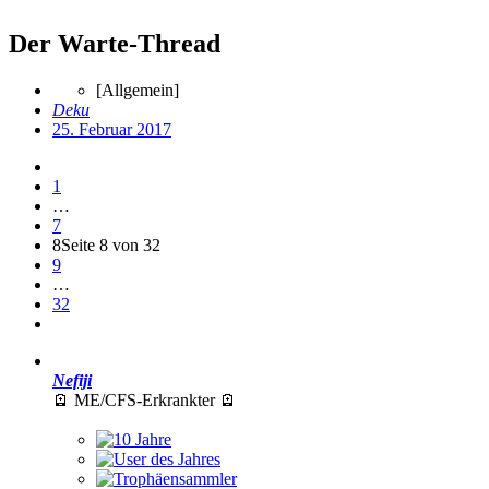
Der Warte-Thread
[Allgemein]
Deku
25. Februar 2017
1
…
7
8
Seite 8 von 32
9
…
32
Nefiji
🪫 ME/CFS-Erkrankter 🪫