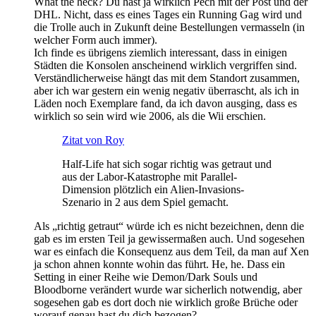
What the heck? Du hast ja wirklich Pech mit der Post und der
DHL. Nicht, dass es eines Tages ein Running Gag wird und
die Trolle auch in Zukunft deine Bestellungen vermasseln (in
welcher Form auch immer).
Ich finde es übrigens ziemlich interessant, dass in einigen
Städten die Konsolen anscheinend wirklich vergriffen sind.
Verständlicherweise hängt das mit dem Standort zusammen,
aber ich war gestern ein wenig negativ überrascht, als ich in
Läden noch Exemplare fand, da ich davon ausging, dass es
wirklich so sein wird wie 2006, als die Wii erschien.
Zitat von Roy
Half-Life hat sich sogar richtig was getraut und
aus der Labor-Katastrophe mit Parallel-
Dimension plötzlich ein Alien-Invasions-
Szenario in 2 aus dem Spiel gemacht.
Als „richtig getraut“ würde ich es nicht bezeichnen, denn die
gab es im ersten Teil ja gewissermaßen auch. Und sogesehen
war es einfach die Konsequenz aus dem Teil, da man auf Xen
ja schon ahnen konnte wohin das führt. He, he. Dass ein
Setting in einer Reihe wie Demon/Dark Souls und
Bloodborne verändert wurde war sicherlich notwendig, aber
sogesehen gab es dort doch nie wirklich große Brüche oder
worauf genau hast du dich bezogen?