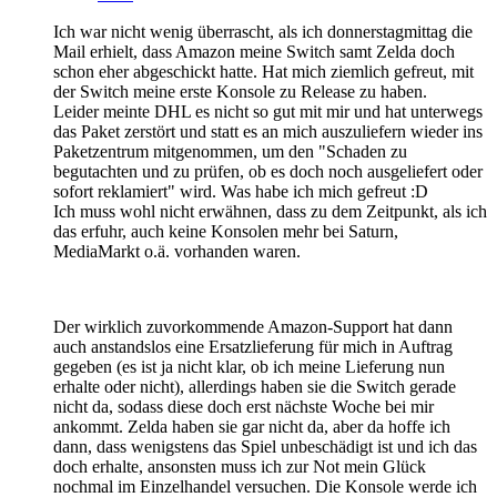
Ich war nicht wenig überrascht, als ich donnerstagmittag die
Mail erhielt, dass Amazon meine Switch samt Zelda doch
schon eher abgeschickt hatte. Hat mich ziemlich gefreut, mit
der Switch meine erste Konsole zu Release zu haben.
Leider meinte DHL es nicht so gut mit mir und hat unterwegs
das Paket zerstört und statt es an mich auszuliefern wieder ins
Paketzentrum mitgenommen, um den "Schaden zu
begutachten und zu prüfen, ob es doch noch ausgeliefert oder
sofort reklamiert" wird. Was habe ich mich gefreut :D
Ich muss wohl nicht erwähnen, dass zu dem Zeitpunkt, als ich
das erfuhr, auch keine Konsolen mehr bei Saturn,
MediaMarkt o.ä. vorhanden waren.
Der wirklich zuvorkommende Amazon-Support hat dann
auch anstandslos eine Ersatzlieferung für mich in Auftrag
gegeben (es ist ja nicht klar, ob ich meine Lieferung nun
erhalte oder nicht), allerdings haben sie die Switch gerade
nicht da, sodass diese doch erst nächste Woche bei mir
ankommt. Zelda haben sie gar nicht da, aber da hoffe ich
dann, dass wenigstens das Spiel unbeschädigt ist und ich das
doch erhalte, ansonsten muss ich zur Not mein Glück
nochmal im Einzelhandel versuchen. Die Konsole werde ich