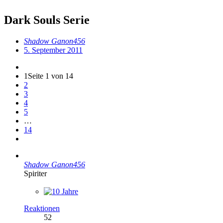
Dark Souls Serie
Shadow Ganon456
5. September 2011
1
Seite 1 von 14
2
3
4
5
…
14
Shadow Ganon456
Spiriter
Reaktionen
52