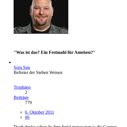
"Was ist das? Ein Festmahl für Ameisen?"
Sora Sun
Befreier der Sieben Weisen
Trophäen
2
Beiträge
779
6. Oktober 2011
#6
Doch,denke schon.In dem Spiel respawnen ja die Gegner