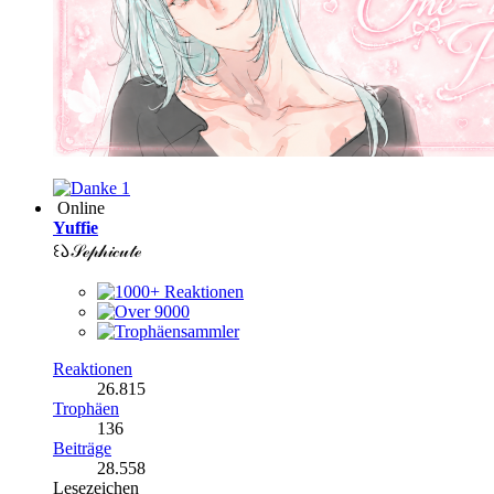
1
Online
Yuffie
꒰𑁬𝒮ℯ𝓅𝒽𝒾𝒸𝓊𝓉ℯ
Reaktionen
26.815
Trophäen
136
Beiträge
28.558
Lesezeichen