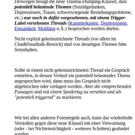
Deswegen besagt die neue Trauma-Dumping-Klausel, dass
potentiell belastende Themen
(Suizidgedanken,
Depressionen, Trauer, schwerwiegende Beziehungsprobleme,
etc.)
nur noch
in dafür vorgesehenen, mit einem Trigger-
Label versehenen Threads
(
Kummerkasten
,
Depressionen
,
Einsamkeit
,
Mobbing
u.Ä.) besprochen werden dürfen.
Nicht explizit gekennzeichnete Threads (vor allem im
Chat&Smalltalk-Bereich) sind von derartigen Themen bitte
freizuhalten.
Sollte in einem nicht gekennzeichneten Thread ein Gespräch
entstehen, in dessen Verlauf ein potentiell belastendes Thema
angesprochen wird, dann muss das Gespräch nicht
abgebrochen oder verlagert werden.
Aber die entsprechenden
Passagen sind mit einem Spoilertag zu versehen und als
"potentiell triggernd" zu markieren.
Wie bei allen anderen Forenregeln auch, kann das wiederholte
Verstoßen gegen diese neue Klausel mit einer Verwarnung
(oder - bei Nichteinsichtigkeit - weiteren Schritten) geahndet
werden.