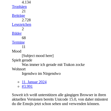
4.134
Trophäen
21
Beiträge
2.728
Lesezeichen
2
Bilder
68
Termine
11
Mood
[Subject mood here]
Spielt gerade
Was immer ich gerade mit Trakon zocke
Wohnort
Irgendwo im Nirgendwo
11. Januar 2024
#3.991
Soweit ich weiß unterstützen alle gängigen Browser in ihren
aktuellen Versionen bereits Unicode 15.0, von daher müsstest
du die Emojis jetzt schon sehen und verwenden können.