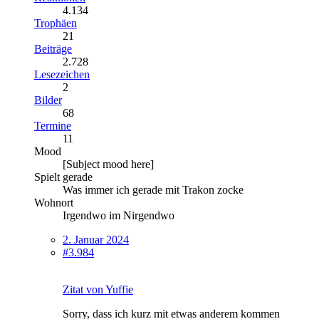
4.134
Trophäen
21
Beiträge
2.728
Lesezeichen
2
Bilder
68
Termine
11
Mood
[Subject mood here]
Spielt gerade
Was immer ich gerade mit Trakon zocke
Wohnort
Irgendwo im Nirgendwo
2. Januar 2024
#3.984
Zitat von Yuffie
Sorry, dass ich kurz mit etwas anderem kommen