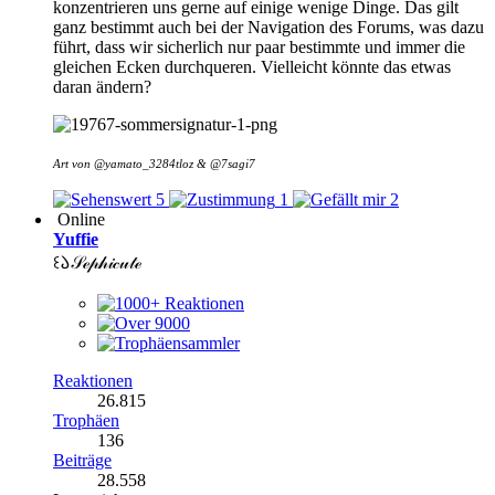
konzentrieren uns gerne auf einige wenige Dinge. Das gilt
ganz bestimmt auch bei der Navigation des Forums, was dazu
führt, dass wir sicherlich nur paar bestimmte und immer die
gleichen Ecken durchqueren. Vielleicht könnte das etwas
daran ändern?
Art von @
yamato_3284tloz &
@7sagi7
5
1
2
Online
Yuffie
꒰𑁬𝒮ℯ𝓅𝒽𝒾𝒸𝓊𝓉ℯ
Reaktionen
26.815
Trophäen
136
Beiträge
28.558