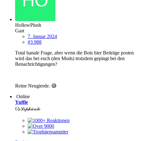
HollowPlush
Gast
7. Januar 2024
#3.988
Total banale Frage, aber wenn die Bots hier Beiträge posten
wird das bei euch (den Mods) trotzdem gepingt bei den
Benachrichtigungen?
Reine Neugierde. 😅
Online
Yuffie
꒰𑁬𝒮ℯ𝓅𝒽𝒾𝒸𝓊𝓉ℯ